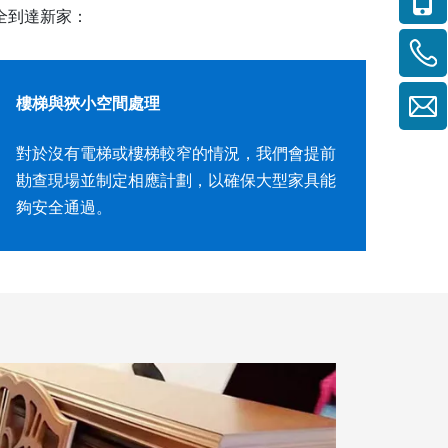
全到達新家：
樓梯與狹小空間處理
對於沒有電梯或樓梯較窄的情況，我們會提前
勘查現場並制定相應計劃，以確保大型家具能
夠安全通過。