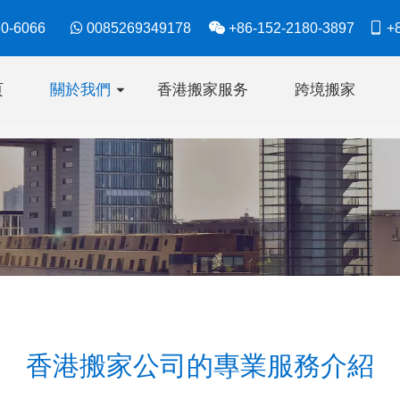
630-6066

0085269349178

+86-152-2180-3897

+8
页
關於我們
香港搬家服务
跨境搬家
香港搬家公司的專業服務介紹