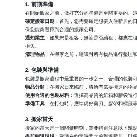
1. 前期準備
在開始搬家之前，做好充分的準備是至關重要的。
確定搬家日期
：首先，您需要確定想要入住新居的日
保您能夠選擇到合適的搬家公司。
通知業主
：如果您是租客，無論是否續租，都應在
損失。
清理物品
：在搬家之前，建議對所有物品進行整理
2. 包裝與準備
包裝是搬家過程中最重要的一步之一。合理的包裝
物品分類
：在搬家日來臨前，將所有需要搬運的物
使用合適的包裝材料
：選擇高品質的紙箱和膠袋進
準備工具
：在打包時，應準備好剪刀、膠帶和標籤
3. 搬家當天
搬家的當天是一個關鍵時刻，需要特別注意以下幾
提前到達現場
：建議在約定時間之前到達新居，以