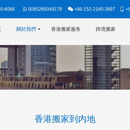
630-6066

0085269349178

+86-152-2180-3897

+8
页
關於我們
香港搬家服务
跨境搬家
香港搬家到内地