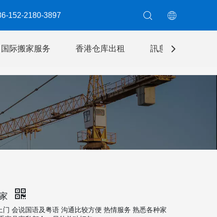
6-152-2180-3897​​​​​​​
国际搬家服务
香港仓库出租
訊息
聯絡我
搬家
门 会说国语及粤语 沟通比较方便 热情服务 熟悉各种家