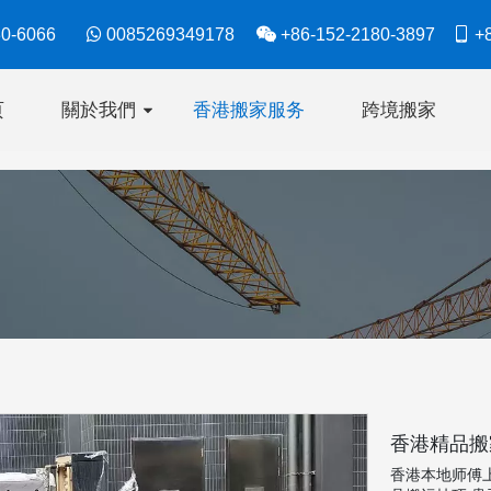
630-6066

0085269349178

+86-152-2180-3897

+8
页
關於我們
香港搬家服务
跨境搬家
香港精品
香港本地师傅上