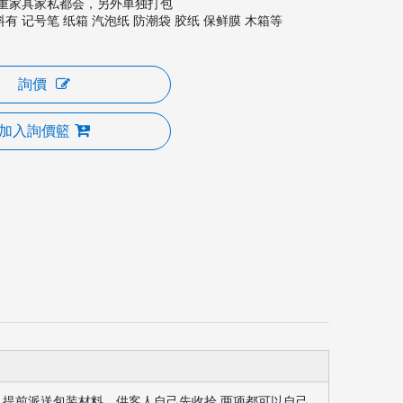
贵重家具家私都会，另外单独打包
有 记号笔 纸箱 汽泡纸 防潮袋 胶纸 保鲜膜 木箱等
詢價
加入詢價籃
以提前派送包装材料，供客人自己先收拾 两项都可以自己