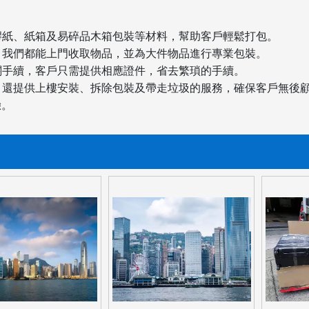
膠紙、紙箱及易碎品木箱包裝等材料，幫助客戶輕鬆打包。
，我們都能上門收取物品，並為大件物品進行專業包裝。
關手續，客戶只需提供相應證件，省去繁瑣的手續。
，還提供上樓安裝、拆除包裝及帶走垃圾的服務，確保客戶無後
驗。