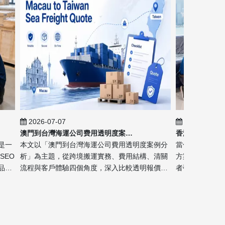
2026-07-07
2026-07-06
澳門到台灣海運公司费用透明度案例分析
本文以「澳門到台灣海運公司費用透明度案例分
當你需要安排**香
O
析」為主題，從跨境搬運實務、費用結構、清關
方案就是**門到門服
流程與客戶體驗四個角度，深入比較透明報價與
者強調一站式、省
模糊報價的差異。文章結合速洲中港搬屋的專業
輸與高時效需求；
背景，以繁體中文呈現，適合用於品...
優勢，適合少量貨..