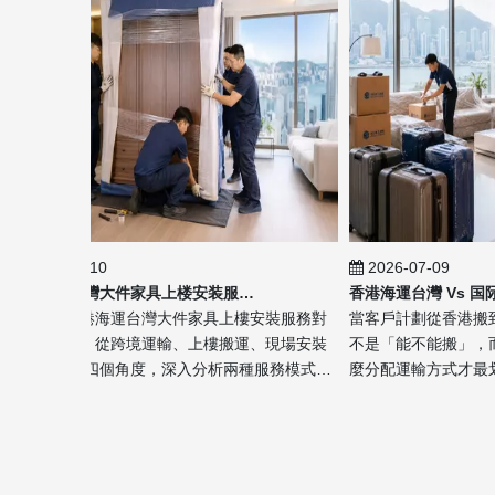
2026-07-10
2026-07-09
香港海運台灣大件家具上楼安装服务对比
文以**香港海運台灣大件家具上樓安裝服務對
當客戶計劃從香港搬到台
**為核心，從跨境運輸、上樓搬運、現場安裝
不是「能不能搬」，而是
風險管理四個角度，深入分析兩種服務模式的
麼分配運輸方式才最划算
異與適用場景。文章結合速洲中港搬屋的專業
台灣 vs 國際快遞：家
務背景，說明為何大件家具不...
為主題，從實務搬家角度出