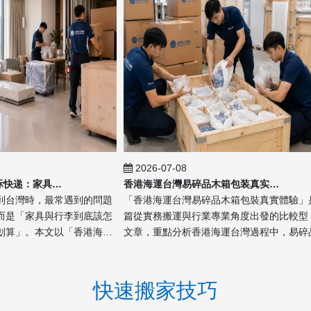
2026-07-08
香港海運台灣 Vs 国际快递：家具与行李同时搬运案例
香港海運台灣易碎品木箱包装真实体验
灣時，最常遇到的問題
「香港海運台灣易碎品木箱包裝真實體驗」是一
「家具與行李到底該怎
篇從實務搬運與行業專業角度出發的比較型 SE
」。本文以「香港海運
文章，重點分析香港海運台灣過程中，易碎品在
具與行李同時搬運案例」
普通紙箱、氣泡膜、珍珠棉與木箱包裝之間的差
發，...
異。文章結合速洲中港搬屋的...
快速搬家技巧