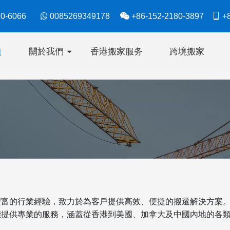
630-6066

0085269349178

+86-152-2180-3897

+8
页
關於我們
香港搬家服务
跨境搬家
豐富的行業經驗，致力於為客戶提供高效、便捷的搬遷解決方案
能提供專業的服務，涵蓋從香港到美國、加拿大及中國內地的各