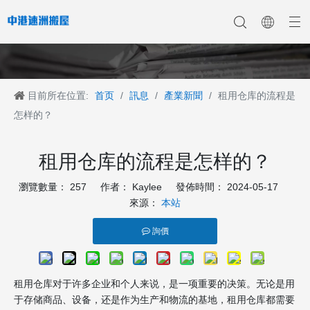
目前所在位置:
首页
/
訊息
/
產業新聞
/
租用仓库的流程是
香港搬家
香港搬家到深圳
公司新聞
中港搬家
香港搬家到上海
香港搬家到内地
香港移民搬迁
產業新聞
香港搬家到大陆
香港跨国搬家
香港国际搬家
客戶案例
深港搬家公司
怎样的？
租用仓库的流程是怎样的？
瀏覽數量：
257
作者： Kaylee 發佈時間： 2024-05-17
來源：
本站
詢價
租用仓库对于许多企业和个人来说，是一项重要的决策。无论是用
于存储商品、设备，还是作为生产和物流的基地，租用仓库都需要