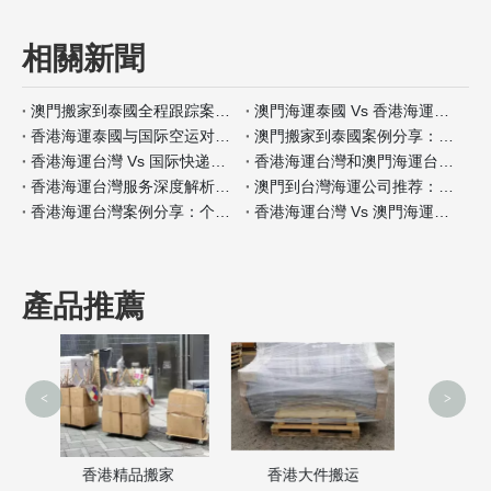
相關新聞
澳門搬家到泰國全程跟踪案例分析
澳門海運泰國 Vs 香港海運泰國包装材料服务对比
香港海運泰國与国际空运对比：何时选择海运？
澳門搬家到泰國案例分享：全程自带保险如何操作
香港海運台灣 Vs 国际快递：哪种适合小件家具？
香港海運台灣和澳門海運台灣客户评价对比
香港海運台灣服务深度解析：门到门搬家全流程
澳門到台灣海運公司推荐：安全性和价格对比
香港海運台灣案例分享：个人行李搬家经验
香港海運台灣 Vs 澳門海運台灣保险服务差异分析
產品推薦
<
>
澳门搬家服务
品搬家
香港大件搬运