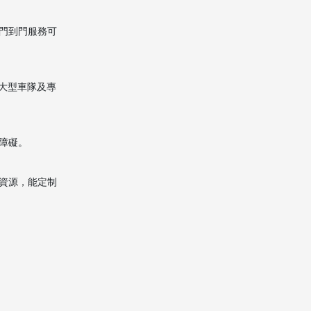
門到門服務可
大型車隊及專
障礙。
資源，能定制