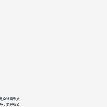
高效清關及跨境運輸
送達安置與現場復位
中港搬家服務的應用場
景
家庭搬遷
辦公室及企業搬遷
留學生及外籍人士
特殊高端搬遷需求
怎麼判斷優質中港搬家
公司？
擴展：搬家小貼士與注
是全球國際搬
意事項
勢，並解析如