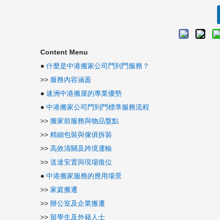
Content Menu
●
什麼是中港搬家公司門到門服務？
>>
服務內容涵蓋
●
速洲中港搬屋的專業優勢
●
中港搬家公司門到門標準服務流程
>>
搬家前服務與物品盤點
>>
精細包裝與傢俱拆裝
>>
高效清關及跨境運輸
>>
送達安置與現場復位
●
中港搬家服務的應用場景
>>
家庭搬遷
>>
辦公室及企業搬遷
>>
留學生及外籍人士