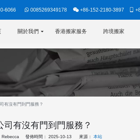
630-6066

0085269349178

+86-152-2180-3897

+8
页
關於我們
香港搬家服务
跨境搬家
司有沒有門到門服務？
公司有沒有門到門服務？
ebecca 發佈時間： 2025-10-13 來源：
本站