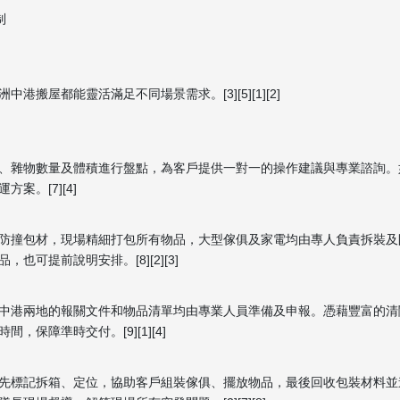
制
屋都能靈活滿足不同場景需求。[3][5][1][2]
、雜物數量及體積進行盤點，為客戶提供一對一的操作建議與專業諮詢。
。[7][4]
防撞包材，現場精細打包所有物品，大型傢俱及家電均由專人負責拆裝及
可提前說明安排。[8][2][3]
中港兩地的報關文件和物品清單均由專業人員準備及申報。憑藉豐富的清
保障準時交付。[9][1][4]
先標記拆箱、定位，協助客戶組裝傢俱、擺放物品，最後回收包裝材料並