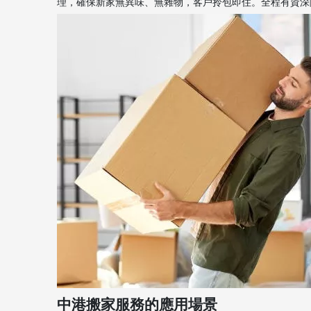
理，確保新家無異味、無雜物，客戶拎包即住。全程有資深隊長現
中港搬家服務的應用場景