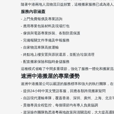
隨著中港兩地人流物流日益頻繁，這種搬家服務已成為港人及內
服務內容涵蓋
- 上門免費報價及專業諮詢
- 應用專業包裝材料及現場打包
- 傢俱與電器專業拆裝、各類防震保護
- 完備報關文件準備及申報服務
- 自家物流車隊高效運輸
- 終點地上樓安置與原狀還原，並配合垃圾清理
- 配套搬家保險和臨時倉儲服務
這種模式省略了中間多重環節，強化了服務一體化和搬家流程可
速洲中港搬屋的專業優勢
速洲中港搬屋公司以嚴謹的服務標準和強大的執行團隊，在
- 提供24小時中英文雙語客服，回應各類跨境搬家疑問
- 自設現代運輸車隊，覆蓋香港、深圳、廣州、上海、北京
- 貫徹專員全程監控，每個環節均有專人負責協調
- 資深操作團隊熟悉港粵兩地政策與清關流程，大大提高通