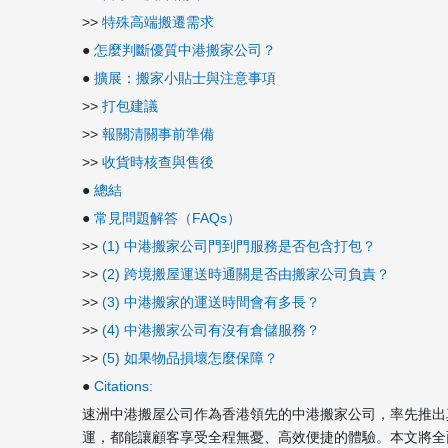
>>
特殊高端搬遷需求
●
怎麼判斷優質中港搬家公司？
●
擴展：搬家小貼士與注意事項
>>
打包建議
>>
報關清關事前準備
>>
收貨時核查與售後
●
總結
●
常見問題解答（FAQs）
>>
(1) 中港搬家公司門到門服務是否包含打包？
>>
(2) 跨境搬屋運送時通關是否由搬家公司負責？
>>
(3) 中港搬家的運送時間會有多長？
>>
(4) 中港搬家公司有沒有倉儲服務？
>>
(5) 如果物品損壞怎麼保障？
●
Citations:
速洲中港搬屋公司作為香港領先的中港搬家公司，率先推出
運，都能讓顧客享受全程無憂、高效便捷的體驗。本文將全