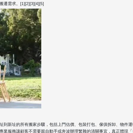
1][2][3][4][5]
址到新址的所有搬家步驟，包括上門估價、包裝打包、傢俱拆卸、物件運
專業服務讓顧客不需要親自動手或奔波辦理繁雜的清關事宜，真正體現「