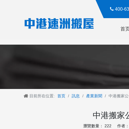

400-
首
目前所在位置:
首页
/
訊息
/
產業新聞
/
中港搬家公
中港搬家
瀏覽數量：
222
作者： R