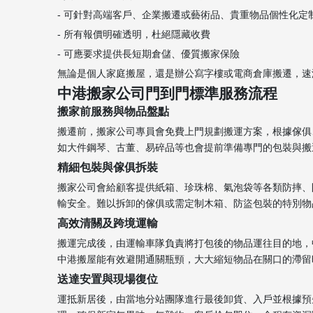
- 可針對高端客戶、企業搬遷或藝術品、貴重物品個性化定
- 所有報價明確透明，杜絕隱藏收費
- 可應要求提供長短期倉儲、優質搬家保險
無論是個人家庭搬屋，還是辦公寫字樓或電商倉庫搬遷，速洲中港搬
中港搬家公司門到門標準服務流程
搬家前服務與物品盤點
搬遷前，搬家公司專員會免費上門規劃搬運方案，根據傢俱
如大件鋼琴、古董、易碎品等也會提前準備專門的包裝與搬運方案
精細包裝與傢俱拆裝
搬家公司會給顧客提供紙箱、珍珠棉、氣泡袋等各類防摔、
輸安全。難以拆卸的傢俱或需定制木箱、防盜包裝的特別物品，也
高效清關及跨境運輸
搬運完成後，由運輸車隊負責將打包後的物品運往目的地，
中港搬屋能有效避開通關瓶頸，大大縮短物品在關口的滯留時間，
送達安置與現場復位
運抵新居後，由當地分站團隊進行最後卸貨、入戶並根據預