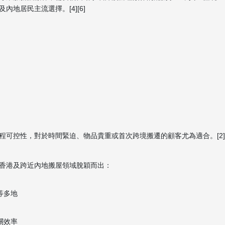
地居民主流選擇。[4][6]
控性，對於時間緊迫、物品貴重或首次跨境搬遷的顧客尤為適合。[2][7]
香港及跨近內地搬屋領域脫穎而出：
等多地
關效率