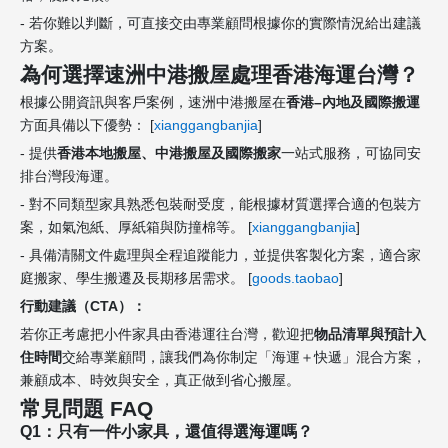
- 若你難以判斷，可直接交由專業顧問根據你的實際情況給出建議
方案。
為何選擇速洲中港搬屋處理香港海運台灣？
根據公開資訊與客戶案例，速洲中港搬屋在
香港–內地及國際搬運
方面具備以下優勢： [
xianggangbanjia
]
- 提供
香港本地搬屋、中港搬屋及國際搬家
一站式服務，可協同安
排台灣段海運。
- 對不同類型家具熟悉包裝耐受度，能根據材質選擇合適的包裝方
案，如氣泡紙、厚紙箱與防撞棉等。 [
xianggangbanjia
]
- 具備清關文件處理與全程追蹤能力，並提供客製化方案，適合家
庭搬家、學生搬遷及長期移居需求。 [
goods.taobao
]
行動建議（CTA）：
若你正考慮把小件家具由香港運往台灣，歡迎把
物品清單與預計入
住時間
交給專業顧問，讓我們為你制定「海運＋快遞」混合方案，
兼顧成本、時效與安全，真正做到省心搬屋。
常見問題 FAQ
Q1：只有一件小家具，還值得選海運嗎？