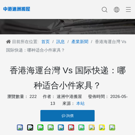
目前所在位置:
首页
/
訊息
/
產業新聞
/
香港海運台灣 Vs
香港搬家
香港搬家到深圳
公司新聞
中港搬家
香港搬家到上海
香港搬家到内地
香港移民搬迁
產業新聞
香港搬家到大陆
香港跨国搬家
香港国际搬家
客戶案例
深港搬家公司
国际快递：哪种适合小件家具？
香港海運台灣 Vs 国际快递：哪
种适合小件家具？
瀏覽數量：
222
作者： 速洲中港搬屋 發佈時間： 2026-05-
13 來源：
本站
詢價