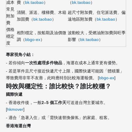
成本
費（
bk.taobao
）
（
bk.taobao
）
常見
清關、派送、樓梯費、木箱
超尺寸附加費、住宅派送費、偏
附加
加固費（
bk.taobao
）
遠地區附加費（
bk.taobao
）
費
價格
相對穩定，按船期及油價微
波動較大，受燃油附加費與旺季
穩定
調（
bbgo-ex
）
影響（
bk.taobao
）
度
專家視角小結：
- 若你傾向
一次性處理多件物品
，海運在成本上通常更有優勢。
- 若是單件且尺寸接近快遞尺寸上限，國際快遞可能因「體積重」
導致費用非常不友善，此時應特別比較海運報價。 [
bbgo-ex
]
時效與穩定性：誰比較快？誰比較穩？
國際快遞
- 香港收件後，一般
2–5 個工作天
可送達台灣主要城市。
[
hkmover
]
- 適合「急著入住」或「需快速替換傢俬」的家庭、租客。
香港海運台灣