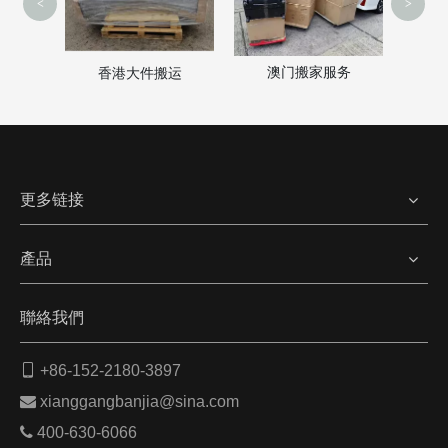
<
>
澳门搬家服务
家
香港大件搬运
更多链接
產品
聯絡我們

+86-152-2180-3897

xianggangbanjia@sina.com

400-630-6066