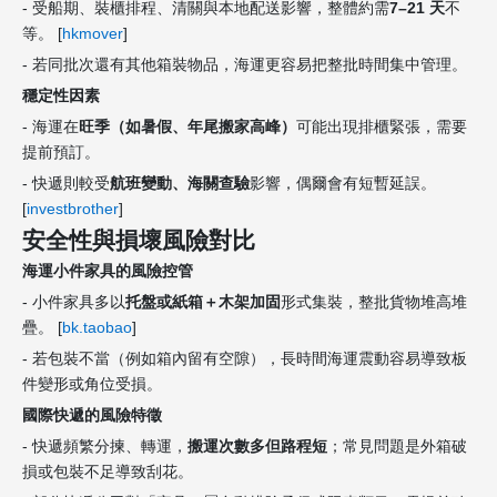
- 受船期、裝櫃排程、清關與本地配送影響，整體約需
7–21 天
不
等。 [
hkmover
]
- 若同批次還有其他箱裝物品，海運更容易把整批時間集中管理。
穩定性因素
- 海運在
旺季（如暑假、年尾搬家高峰）
可能出現排櫃緊張，需要
提前預訂。
- 快遞則較受
航班變動、海關查驗
影響，偶爾會有短暫延誤。
[
investbrother
]
安全性與損壞風險對比
海運小件家具的風險控管
- 小件家具多以
托盤或紙箱＋木架加固
形式集裝，整批貨物堆高堆
疊。 [
bk.taobao
]
- 若包裝不當（例如箱內留有空隙），長時間海運震動容易導致板
件變形或角位受損。
國際快遞的風險特徵
- 快遞頻繁分揀、轉運，
搬運次數多但路程短
；常見問題是外箱破
損或包裝不足導致刮花。