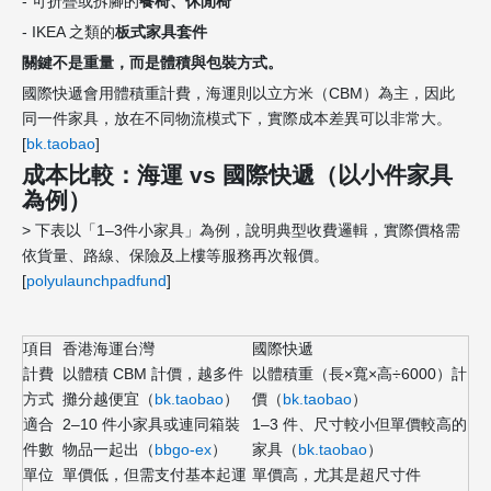
- 可折疊或拆腳的
餐椅、休閒椅
- IKEA 之類的
板式家具套件
關鍵不是重量，而是體積與包裝方式。
國際快遞會用體積重計費，海運則以立方米（CBM）為主，因此
同一件家具，放在不同物流模式下，實際成本差異可以非常大。
[
bk.taobao
]
成本比較：海運 vs 國際快遞（以小件家具
為例）
> 下表以「1–3件小家具」為例，說明典型收費邏輯，實際價格需
依貨量、路線、保險及上樓等服務再次報價。
[
polyulaunchpadfund
]
項目
香港海運台灣
國際快遞
計費
以體積 CBM 計價，越多件
以體積重（長×寬×高÷6000）計
方式
攤分越便宜（
bk.taobao
）
價（
bk.taobao
）
適合
2–10 件小家具或連同箱裝
1–3 件、尺寸較小但單價較高的
件數
物品一起出（
bbgo-ex
）
家具（
bk.taobao
）
單位
單價低，但需支付基本起運
單價高，尤其是超尺寸件