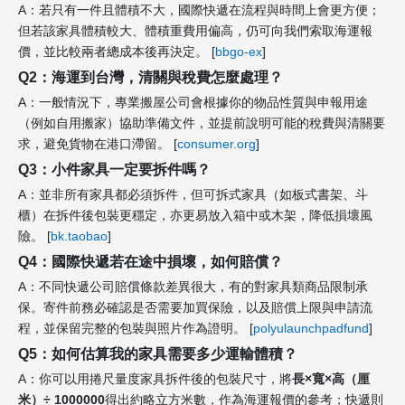
A：若只有一件且體積不大，國際快遞在流程與時間上會更方便；
但若該家具體積較大、體積重費用偏高，仍可向我們索取海運報
價，並比較兩者總成本後再決定。 [
bbgo-ex
]
Q2：海運到台灣，清關與稅費怎麼處理？
A：一般情況下，專業搬屋公司會根據你的物品性質與申報用途
（例如自用搬家）協助準備文件，並提前說明可能的稅費與清關要
求，避免貨物在港口滯留。 [
consumer.org
]
Q3：小件家具一定要拆件嗎？
A：並非所有家具都必須拆件，但可拆式家具（如板式書架、斗
櫃）在拆件後包裝更穩定，亦更易放入箱中或木架，降低損壞風
險。 [
bk.taobao
]
Q4：國際快遞若在途中損壞，如何賠償？
A：不同快遞公司賠償條款差異很大，有的對家具類商品限制承
保。寄件前務必確認是否需要加買保險，以及賠償上限與申請流
程，並保留完整的包裝與照片作為證明。 [
polyulaunchpadfund
]
Q5：如何估算我的家具需要多少運輸體積？
A：你可以用捲尺量度家具拆件後的包裝尺寸，將
長×寬×高（厘
米）÷ 1000000
得出約略立方米數，作為海運報價的參考；快遞則