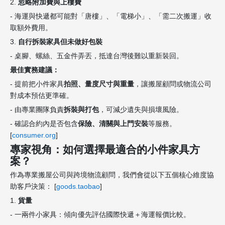
2.
忽略附加費與上樓費
- 海運與快遞都可能對「唐樓」、「電梯小」、「需二次搬運」收
取額外費用。
3.
自行拆裝家具但未做好包裝
- 桌腳、螺絲、五金件弄丟，抵達台灣後難以重新裝回。
最佳實務建議：
- 提前把小件家具
拍照、量度尺寸與重量
，讓搬屋顧問或物流公司
對成本預估更準確。
- 由專業團隊負責
拆裝與打包
，可減少遺失與損壞風險。
- 確認合約內是否包含
保險、清關與上門安裝
等服務。
[
consumer.org
]
專家視角：如何選擇最適合的小件家具方
案？
作為專業搬屋公司與跨境物流顧問，我們會從以下五個核心維度協
助客戶決策： [
goods.taobao
]
1.
貨量
- 一兩件小家具：傾向優先評估國際快遞＋海運報價比較。