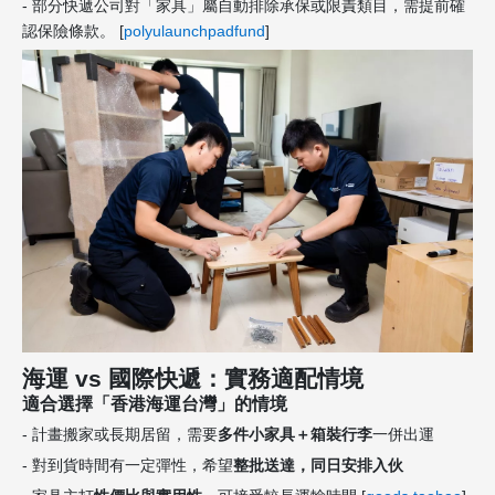
- 部分快遞公司對「家具」屬自動排除承保或限責類目，需提前確
認保險條款。 [
polyulaunchpadfund
]
海運 vs 國際快遞：實務適配情境
適合選擇「香港海運台灣」的情境
- 計畫搬家或長期居留，需要
多件小家具＋箱裝行李
一併出運
- 對到貨時間有一定彈性，希望
整批送達，同日安排入伙