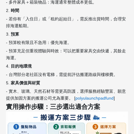
- 多件家具＋箱裝物品：海運通常整體成本更低。
2.
時間
- 若你有「入住日」或「租約起始日」，需反推出貨時間，合理安
排海運船期。
3.
預算
- 預算較有限且不急用：優先海運。
- 預算充足但重視體驗與時效：可以把重要家具交由快遞，其餘走
海運。
4.
目的地環境
- 台灣部分老社區沒有電梯，需提前評估搬運路線與樓梯費。
5.
家具價值與材質
- 實木、玻璃、天然石材等需更高防護，選擇服務經驗豐富、願意
提供加固方案的搬運公司尤為重要。 [
polyulaunchpadfund
]
實用操作步驟：三步選出適合方案