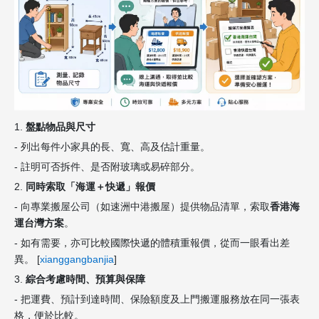
1.
盤點物品與尺寸
- 列出每件小家具的長、寬、高及估計重量。
- 註明可否拆件、是否附玻璃或易碎部分。
2.
同時索取「海運＋快遞」報價
- 向專業搬屋公司（如速洲中港搬屋）提供物品清單，索取
香港海
運台灣方案
。
- 如有需要，亦可比較國際快遞的體積重報價，從而一眼看出差
異。 [
xianggangbanjia
]
3.
綜合考慮時間、預算與保障
- 把運費、預計到達時間、保險額度及上門搬運服務放在同一張表
格，便於比較。