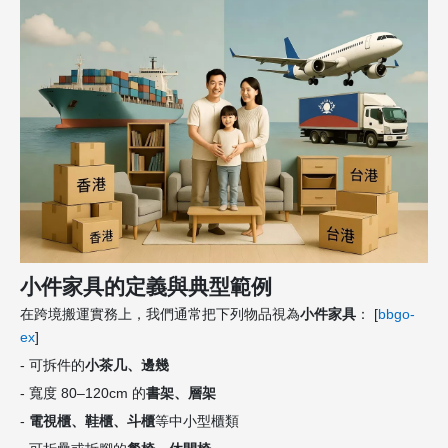
小件家具的定義與典型範例
在跨境搬運實務上，我們通常把下列物品視為
小件家具
： [
bbgo-
ex
]
- 可拆件的
小茶几、邊幾
- 寬度 80–120cm 的
書架、層架
-
電視櫃、鞋櫃、斗櫃
等中小型櫃類