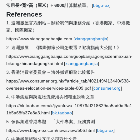
常用
長×寬×高（厘米）÷ 6000
計算體積重。 [
bbgo-ex
]
References
1. 速洲搬屋官方網站 – 關於我們與服務介紹（香港搬家、中港搬
家、國際搬家）
https://www.xianggangbanjia.com [
xianggangbanjia
]
2. 速洲搬屋 – 《國際搬家公司怎麼選？避坑指南大公開！》
https://www.xianggangbanjia.com/guojibanjiagongsizenmaxuan-
bikengzhinandagongkai.html [
xianggangbanjia
]
3. 香港消費者委員會 – 海外搬運服務比較報告
https://www.consumer.org.hk/f/article_tab/402149/413440/538-
overseas-relocation-services-table-009.pdf [
consumer.org
]
4. 中港集運與跨境物流費用與體積重說明文章
https://bk.taobao.com/k/jiyunfuwu_10876/d218629aa5ad0af9a1
1b5a68fa37e8a3.html [
bk.taobao
]
5. 傢俬集運香港專題 – 「大件專案」服務實測
https://www.bbgo-ex.com/newsview/506.html [
bbgo-ex
]
6. 中港搬屋經驗分享與公司對比文章