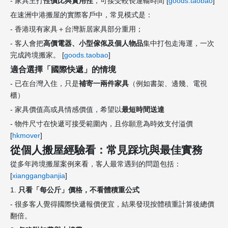
- 家具主打
性價比與實用性
，可接受較長運輸時間 [
goods.taobao
]
在速洲中港搬屋的實際客戶中，常見模式是：
- 香港現有家具＋台灣新居家具部分重用；
- 客人會把
高價電器、小型傢俬及個人物品
集中打包走海運，一次
完成跨境搬家。 [
goods.taobao
]
適合選擇「國際快遞」的情境
- 已在台灣入住，只是
補寄一兩件家具
（例如書架、邊幾、電視
櫃）
- 家具價值高或具情感價值，希望以
最短時間送達
- 物件尺寸在快遞可接受範圍內，且你願意為時效支付溢價
[
hkmover
]
從個人搬屋經驗看：常見踩坑與最佳實務
從多年跨境搬屋案例來看，客人最常遇到的問題包括：
[
xianggangbanjia
]
1.
只看「每公斤」價格，不看體積重公式
- 很多客人覺得國際快遞報價便宜，結果發現按體積重計算後總價
翻倍。