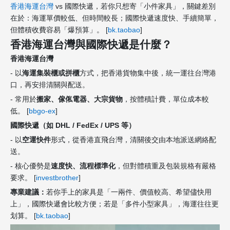
香港海運台灣
vs 國際快遞，若你只想寄「小件家具」，關鍵差別
在於：海運單價較低、但時間較長；國際快遞速度快、手續簡單，
但體積收費容易「爆預算」。 [
bk.taobao
]
香港海運台灣與國際快遞是什麼？
香港海運台灣
- 以
海運集裝櫃或拼櫃
方式，把香港貨物集中後，統一運往台灣港
口，再安排清關與配送。
- 常用於
搬家、傢俬電器、大宗貨物
，按體積計費，單位成本較
低。 [
bbgo-ex
]
國際快遞（如 DHL / FedEx / UPS 等）
- 以
空運快件
形式，從香港直飛台灣，清關後交由本地派送網絡配
送。
- 核心優勢是
速度快、流程標準化
，但對體積重及包裝規格有嚴格
要求。 [
investbrother
]
專業建議：
若你手上的家具是「一兩件、價值較高、希望儘快用
上」，國際快遞會比較方便；若是「多件小型家具」，海運往往更
划算。 [
bk.taobao
]