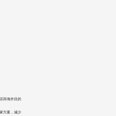
適合選擇中港速洲搬屋
的客戶類型
總結
常見問題
1. 澳門搬家到英國大約需要
多少時間？
2. 澳門搬家到英國的費用怎
樣預估？
3. 選擇澳門搬家公司時最重
要的考慮因素是什麼？
4. 哪些物品不適合透過海運
方式由澳門搬往英國？
區與海外目的
5. 如何與中港速洲搬屋這類
澳門搬家公司配合，讓搬家
家方案，減少