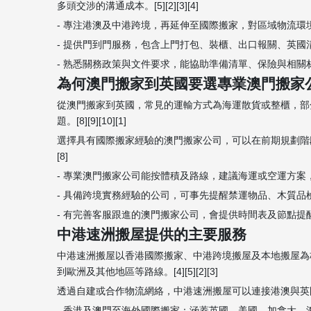
多頭交涉的溝通成本。[5][2][3][4]
- 專注港澳及中港跨境，再延伸至國際搬家，對區域物流環境熟悉。[
- 提供門到門服務，包含上門打包、裝櫃、出口報關、英國清關到
- 熟悉關務政策與文件要求，能協助準備清單、保險與相關材料，
為何澳門搬家到英國要選專業澳門搬家
從澳門搬家到英國，常見的運輸方式為海運散貨或整櫃，部
題。[8][9][10][1]
選擇具有國際搬家經驗的澳門搬家公司，可以在前期規劃階段就
[8]
- 專業澳門搬家公司能按體積及路線，建議海運或空運方案，配合
- 具備跨境實務經驗的公司，可事先提醒禁運物品、木質品檢疫、電
- 有完善客服跟進的澳門搬家公司，會提供時間表及節點提醒，讓
中港速洲搬屋提供的主要服務
中港速洲搬屋以香港國際搬家、中港跨境搬屋及本地搬屋為
到歐洲及其他地區等路線。[4][5][2][3]
透過自建或合作物流網絡，中港速洲搬屋可以連接港澳與英國常見
- 香港及澳門至海外國際搬家：涵蓋英國、美國、加拿大、澳洲