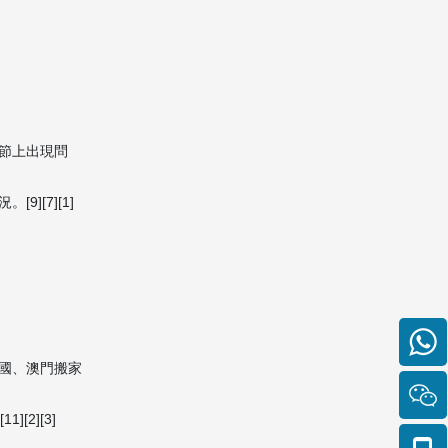
流程更順利？
Citations:
節上出現問
[7][1]
國、澳門搬家
2][3]