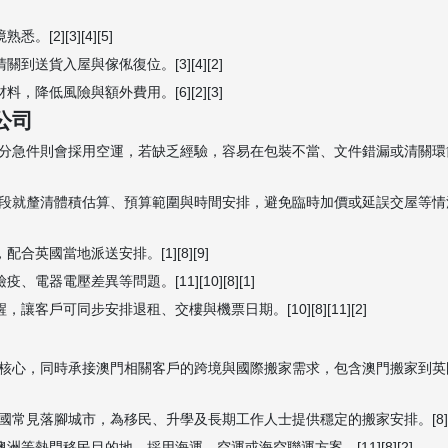
2][3][4][5]
送貨入屋與傢俬復位。[3][4][2]
降低風險與額外費用。[6][2][3]
公司
分急件則會採用空運，若缺乏經驗，容易在包裝不當、文件錯漏或清關環
釐清體積估算、預算範圍與時間安排，避免臨時加價或延誤交屋等情況。[9]
英國當地派送安排。[1][8][9]
器電壓差異等問題。[11][10][8][1]
客戶可同步安排退租、交樓與機票日期。[10][8][11][2]
核心，同時承接澳門相關客戶的跨境與國際搬家需求，包含澳門搬家到英
落腳城市，為移民、升學及長期工作人士提供穩定的搬家安排。[8][11][
等熱門移民目的地，採用海運、空運或海空聯運方案。[11][8][2]