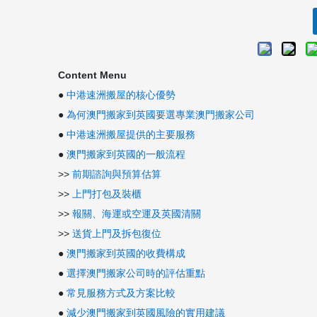
Content Menu
●
中港速洲搬屋的核心優勢
●
為何澳門搬家到英國要選專業澳門搬家公司
●
中港速洲搬屋提供的主要服務
●
澳門搬家到英國的一般流程
>>
前期諮詢與預算估算
>>
上門打包及裝櫃
>>
報關、海運或空運及英國清關
>>
送貨上門及拆包復位
●
澳門搬家到英國的收費構成
●
選擇澳門搬家公司時的評估重點
●
常見服務方式及方案比較
●
減少澳門搬家到英國風險的實用建議