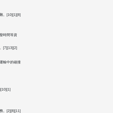
][1][8]
發時間等資
13][2]
運輸中的碰撞
][1]
[8][11]