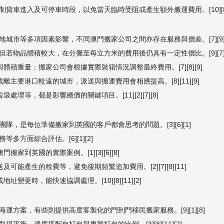
車進入及可停車時段，以免當天臨時受阻或產生額外搬運費用。[10][8][
等多項因素影響，不同澳門搬家公司之間亦存在服務與價差。[7][9][1]
物品體積較大，在分攤至每立方米的費用後仍具有一定性價比。[9][7][
積重量；搬家公司會根據實際裝箱情況調整最終費用。[7][8][9]
主要港口較遠的城市，派送與搬運費用會相應提高。[8][11][9]
等，都是影響總價的關鍵項目。[11][2][7][8]
，是每位準備搬家到英國的客戶都會思考的問題。[3][6][1]
方面綜合評估。[6][1][2]
到英國的實際案例。[1][3][6][8]
能產生的稅費等，避免後期頻繁追加費用。[2][7][8][11]
更時，能快速協調處理。[10][8][11][2]
方案，有些則提供高度客製化的門到門移民搬家服務。[9][1][8]