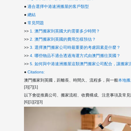
●
適合選擇中港速洲搬屋的客戶類型
●
總結
●
常見問題
>>
1. 澳門搬家到英國大約需要多少時間？
>>
2. 澳門搬家到英國的費用怎樣預估？
>>
3. 選擇澳門搬家公司時最重要的考慮因素是什麼？
>>
4. 哪些物品不適合透過海運方式由澳門搬往英國？
>>
5. 如何與中港速洲搬屋這類澳門搬家公司配合，讓搬家
●
Citations:
澳門搬家到英國，距離長、時間久、流程多，與一般
本地搬
[3][7][1]
以下會從推薦公司、搬家流程、收費構成、注意事項及常見
[6][1][2][3]