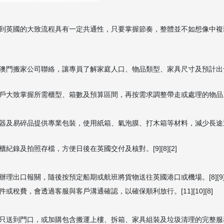
國的大致流程具有一定共通性，只要掌握節奏，整體並不如想像中複雜。[10
澳門搬家公司聯絡，讓專員了解家庭人口、物品類型、家具尺寸及預計出
致掌握所需櫃型、箱數及預算區間，再按需求調整帶走或處理的物品。[7][
器及易碎品提供專業包裝，使用紙箱、氣泡膜、打木箱等材料，減少長途
錄及拍照存檔，方便日後在英國交付及核對。[9][8][2]
口報關，隨後按預定船期或航班將貨物送往英國港口或機場。[8][9][10
費，會透過客服與客戶溝通確認，以確保順利放行。[11][10][8]
到門口，或加購包含搬運上樓、拆箱、家具組裝及垃圾清理的完整服務。[2]