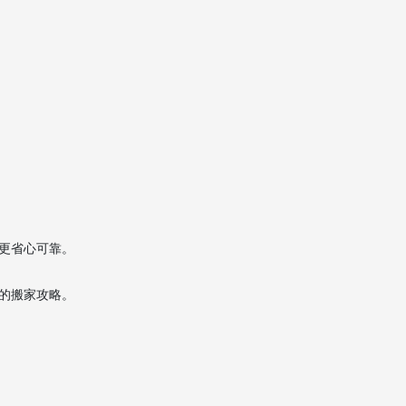
前期諮詢與預算估算
上門打包及裝櫃
報關、海運或空運及英國清
關
送貨上門及拆包復位
澳門搬家到英國的收費
構成
選擇澳門搬家公司時的
評估重點
更省心可靠。
常見服務方式及方案比
的搬家攻略。
較
減少澳門搬家到英國風
險的實用建議