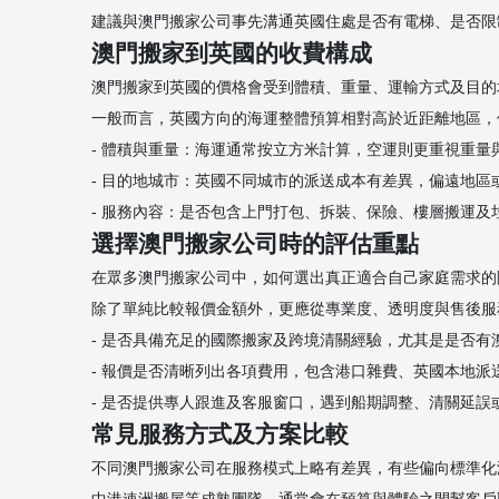
建議與澳門搬家公司事先溝通英國住處是否有電梯、是否限制貨
澳門搬家到英國的收費構成
澳門搬家到英國的價格會受到體積、重量、運輸方式及目的地城市
一般而言，英國方向的海運整體預算相對高於近距離地區，但若
- 體積與重量：海運通常按立方米計算，空運則更重視重量與體
- 目的地城市：英國不同城市的派送成本有差異，偏遠地區或離
- 服務內容：是否包含上門打包、拆裝、保險、樓層搬運及垃圾處理
選擇澳門搬家公司時的評估重點
在眾多澳門搬家公司中，如何選出真正適合自己家庭需求的團隊
除了單純比較報價金額外，更應從專業度、透明度與售後服務等多
- 是否具備充足的國際搬家及跨境清關經驗，尤其是是否有澳門搬家
- 報價是否清晰列出各項費用，包含港口雜費、英國本地派送及可
- 是否提供專人跟進及客服窗口，遇到船期調整、清關延誤或地址變
常見服務方式及方案比較
不同澳門搬家公司在服務模式上略有差異，有些偏向標準化海運