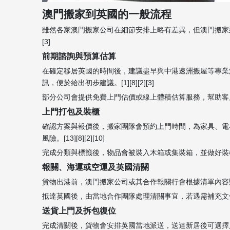
澳門搬家到英國的一般流程
雖然各家澳門搬家公司在細節安排上略有差異，但澳門搬家到英
[3]
前期諮詢與預算估算
在確定移居英國的時間後，建議盡早與中港速洲搬屋等專業
訊，便於給出初步建議。[1][8][2][3]
部分公司會提供免費上門估價或線上體積估算服務，幫助客戶大
上門打包及裝櫃
確認方案與報價後，搬家團隊會預約上門時間，為家具、電
風險。[13][8][2][10]
完成分類與標籤後，物品會被裝入木箱或集裝箱，並做好裝櫃紀
報關、海運或空運及英國清關
貨物出港前，澳門搬家公司或其合作報關行會根據清單內容辦理出
抵達英國後，由當地合作團隊處理清關事宜，若遇需補充文件或稅
送貨上門及拆包復位
完成清關後，貨物會安排英國當地派送，送達新居後可選擇只送