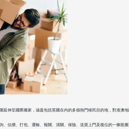
圍延伸至國際搬家，涵蓋包括英國在內的多個熱門移民目的地，對港澳地
詢、估價、打包、運輸、報關、清關、保險、送貨上門及復位的一條龍搬