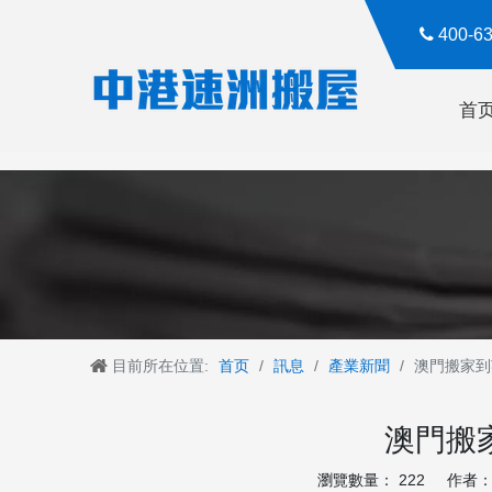

400-
首
目前所在位置:
首页
/
訊息
/
產業新聞
/
澳門搬家到
澳門搬
瀏覽數量：
222
作者： R