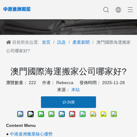
目前所在位置:
首页
/
訊息
/
產業新聞
/
澳門國際海運搬家
香港搬家
香港搬家到深圳
公司新聞
中港搬家
香港搬家到上海
香港搬家到内地
香港移民搬迁
產業新聞
香港搬家到大陆
香港跨国搬家
香港国际搬家
客戶案例
深港搬家公司
公司哪家好?
澳門國際海運搬家公司哪家好?
瀏覽數量：
222
作者： Rebecca 發佈時間： 2025-11-28
來源：
本站
詢價
Content Menu
●
中港速洲搬屋核心優勢