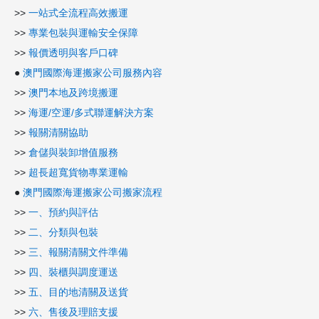
>>
一站式全流程高效搬運
>>
專業包裝與運輸安全保障
>>
報價透明與客戶口碑
●
澳門國際海運搬家公司服務內容
>>
澳門本地及跨境搬運
>>
海運/空運/多式聯運解決方案
>>
報關清關協助
>>
倉儲與裝卸增值服務
>>
超長超寬貨物專業運輸
●
澳門國際海運搬家公司搬家流程
>>
一、預約與評估
>>
二、分類與包裝
>>
三、報關清關文件準備
>>
四、裝櫃與調度運送
>>
五、目的地清關及送貨
>>
六、售後及理賠支援