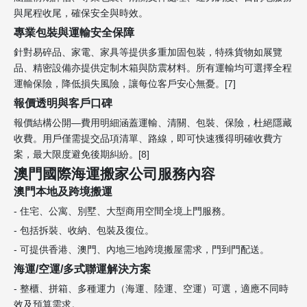
與尾程收尾，確保安全與時效。
專業包裝與運輸安全保障
針對易碎品、家電、家具等提供多重加固包裝，特殊貨物如展覽
品、精密設備亦提供定制木箱與防震材料。所有運輸均可選擇全程
運輸保險，降低損失風險，讓每位客戶安心無憂。[7]
報價透明與客戶口碑
報價結構公開—費用明細涵蓋運輸、清關、包裝、保險，杜絕隱藏
收費。用戶僅需提交品項清單、路線，即可快速獲得明確收費方
案，最大限度避免後期糾紛。[8]
澳門國際海運搬家公司服務內容
澳門本地及跨境搬運
- 住宅、公寓、別墅、大型商用空間全境上門服務。
- 包括拆裝、收納、包裝及復位。
- 可提供香港、澳門、內地三地跨境搬屋需求，門到門配送。
海運/空運/多式聯運解決方案
- 整櫃、拼箱、多種運力（海運、陸運、空運）可選，適應不同時
效及預算需求。