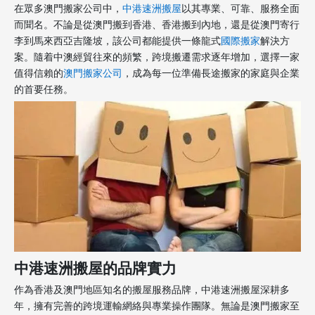
在眾多澳門搬家公司中，
中港速洲搬屋
以其專業、可靠、服務全面
而聞名。不論是從澳門搬到香港、香港搬到內地，還是從澳門寄行
李到馬來西亞吉隆坡，該公司都能提供一條龍式
國際搬家
解決方
案。隨着中澳經貿往來的頻繁，跨境搬遷需求逐年增加，選擇一家
值得信賴的
澳門搬家公司
，成為每一位準備長途搬家的家庭與企業
的首要任務。
中港速洲搬屋的品牌實力
作為香港及澳門地區知名的搬屋服務品牌，中港速洲搬屋深耕多
年，擁有完善的跨境運輸網絡與專業操作團隊。無論是澳門搬家至