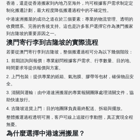
香港，還是從香港搬家到內地乃至海外，均可根據客戶需求制定定
制化搬遷計劃，最大程度降低搬遷過程中的不確定性。
中港速洲搬屋的成功之道在於三個要素：專業的物流管理、透明的
收費體系、完善的售後支持。這也是許多客戶選擇它作為澳門搬家
到吉隆坡的重要原因之一。
澳門寄行李到吉隆坡的實際流程
若要從澳門寄行李到吉隆坡，整個搬遷過程可分為以下幾個階段：
1. 前期諮詢與報價：專業顧問根據客戶需求、行李數量、目的地、
時間要求等提供報價與方案。
2. 上門包裝：提供專業的紙箱、氣泡膜、膠帶等包材，確保物品安
全。
3. 清關與運輸：由中港速洲搬屋的專業報關團隊處理清關文件，協
助快速放行。
4. 吉隆坡送貨上門：目的地團隊負責最終配送、拆箱與擺放。
整體搬運過程透明可溯，客戶可線上追蹤行李動態，真正實現全程
無憂。
為什麼選擇中港速洲搬屋？