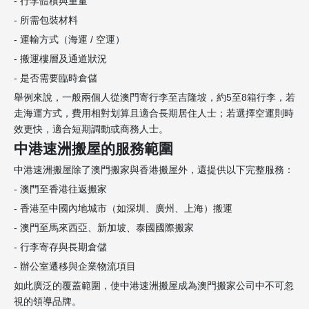
- 行李體積與重量
- 所需包裝材料
- 運輸方式（海運 / 空運）
- 搬運樓層及通道狀況
- 是否需要臨時倉儲
舉例來說，一般兩個人從澳門寄行李至吉隆坡，約5至8箱行李，若
走海運方式，費用相對划算且適合長期居住人士；若選擇空運則時
效更快，適合短期調動或商務人士。
中港速洲搬屋的服務範圍
中港速洲搬屋除了澳門搬家與香港搬屋外，還提供以下完整服務：
- 澳門至香港往返搬家
- 香港至中國內地城市（如深圳、廣州、上海）搬運
- 澳門至馬來西亞、新加坡、泰國國際搬家
- 行李寄存與長期倉儲
- 辦公室遷移與企業物流項目
如此廣泛的覆蓋範圍，使中港速洲搬屋成為澳門搬家公司中不可忽
視的領導品牌。