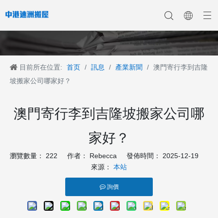
目前所在位置:
首页
/
訊息
/
產業新聞
/
澳門寄行李到吉隆
香港搬家
香港搬家到深圳
公司新聞
中港搬家
香港搬家到上海
香港搬家到内地
香港移民搬迁
產業新聞
香港搬家到大陆
香港跨国搬家
香港国际搬家
客戶案例
深港搬家公司
坡搬家公司哪家好？
澳門寄行李到吉隆坡搬家公司哪
家好？
瀏覽數量：
222
作者： Rebecca 發佈時間： 2025-12-19
來源：
本站
詢價