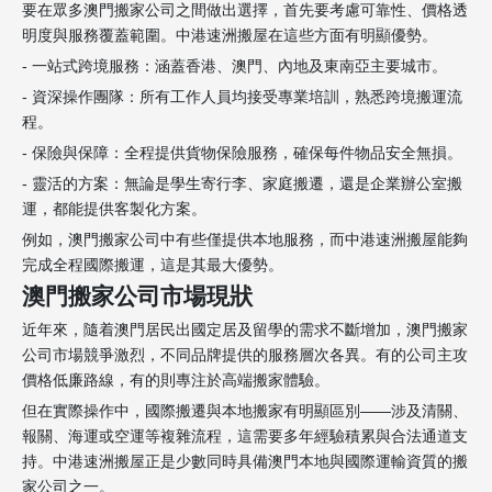
要在眾多澳門搬家公司之間做出選擇，首先要考慮可靠性、價格透
明度與服務覆蓋範圍。中港速洲搬屋在這些方面有明顯優勢。
- 一站式跨境服務：涵蓋香港、澳門、內地及東南亞主要城市。
- 資深操作團隊：所有工作人員均接受專業培訓，熟悉跨境搬運流
程。
- 保險與保障：全程提供貨物保險服務，確保每件物品安全無損。
- 靈活的方案：無論是學生寄行李、家庭搬遷，還是企業辦公室搬
運，都能提供客製化方案。
例如，澳門搬家公司中有些僅提供本地服務，而中港速洲搬屋能夠
完成全程國際搬運，這是其最大優勢。
澳門搬家公司市場現狀
近年來，隨着澳門居民出國定居及留學的需求不斷增加，澳門搬家
公司市場競爭激烈，不同品牌提供的服務層次各異。有的公司主攻
價格低廉路線，有的則專注於高端搬家體驗。
但在實際操作中，國際搬遷與本地搬家有明顯區別——涉及清關、
報關、海運或空運等複雜流程，這需要多年經驗積累與合法通道支
持。中港速洲搬屋正是少數同時具備澳門本地與國際運輸資質的搬
家公司之一。