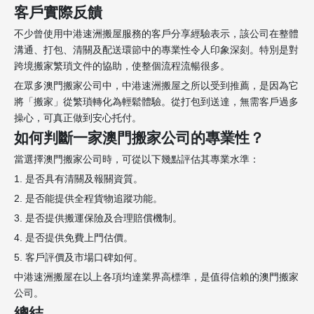
客戶實際反饋
不少曾使用中港速洲搬屋服務的客戶分享經驗表示，該公司在整體
溝通、打包、清關及配送環節中的專業性令人印象深刻。特別是對
跨境搬家繁瑣文件的協助，使整個流程流暢很多。
在眾多澳門搬家公司中，中港速洲搬屋之所以受到推薦，是因為它
將「搬家」從繁瑣轉化為輕鬆體驗。從打包到送達，無需客戶過多
操心，可真正做到安心托付。
如何判斷一家澳門搬家公司的專業性？
當選擇澳門搬家公司時，可從以下幾點評估其專業水準：
1. 是否具有清關及報關資質。
2. 是否能提供全程貨物追蹤功能。
3. 是否提供搬運保險及合理賠償機制。
4. 是否提供免費上門估價。
5. 客戶評價及市場口碑如何。
中港速洲搬屋在以上各項均達業界高標準，是值得信賴的澳門搬家
公司。
總結