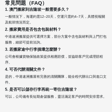
常見問題（FAQ）
1. 澳門搬家到吉隆坡一般需要多久？
一般情況下，海運約需12–20天，空運只需約4–7天，具體視報關
及航班情況而定。
2. 搬家費用是否包含包裝材料？
中港速洲搬屋提供可選擇方案，部分方案中含包裝材料與上門打包
服務，細節可提前洽詢。
3. 若搬家途中行李損壞怎麼辦？
公司會根據貨物保險政策提供相應賠償，並協助客戶完成理賠程
序。
4. 可否代辦清關文件？
是的，中港速洲搬屋有完善的清關團隊，能全程代辦出口與進口文
件。
5. 是否可以儲存行李再統一寄往吉隆坡？
可以，公司備有長短期倉儲服務，靈活滿足客戶的時間安排需求。