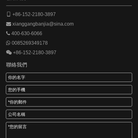

+86-152-2180-3897

xianggangbanjia@sina.com

400-630-6066

0085269349178

+86-152-2180-3897
聯絡我們