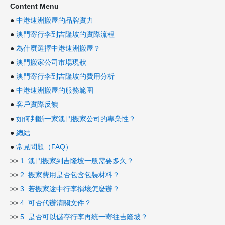
Content Menu
●
中港速洲搬屋的品牌實力
●
澳門寄行李到吉隆坡的實際流程
●
為什麼選擇中港速洲搬屋？
●
澳門搬家公司市場現狀
●
澳門寄行李到吉隆坡的費用分析
●
中港速洲搬屋的服務範圍
●
客戶實際反饋
●
如何判斷一家澳門搬家公司的專業性？
●
總結
●
常見問題（FAQ）
>>
1. 澳門搬家到吉隆坡一般需要多久？
>>
2. 搬家費用是否包含包裝材料？
>>
3. 若搬家途中行李損壞怎麼辦？
>>
4. 可否代辦清關文件？
>>
5. 是否可以儲存行李再統一寄往吉隆坡？