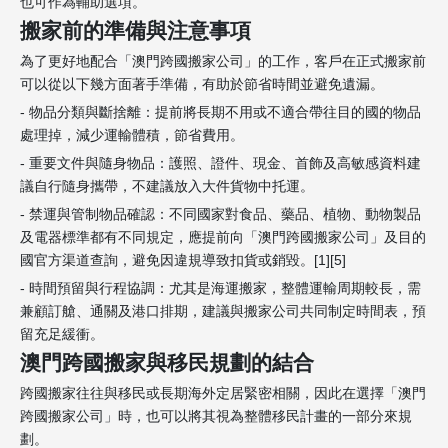
也可作為輔助選項。
搬家前的準備與注意事項
為了更好地配合「澳門跨國搬家公司」的工作，客戶在正式搬家前
可以從以下幾方面著手準備，有助於節省時間並避免遺漏。
- 物品分類與斷捨離：提前將長期不用或不適合帶往目的國的物品
處理掉，減少運輸體積，節省費用。
- 重要文件與隨身物品：護照、證件、現金、首飾及高敏感資料建
議自行隨身攜帶，不建議放入大件貨物中托運。
- 禁運與管制物品確認：不同國家對食品、藥品、植物、動物製品
及電器標準都有不同規定，應提前向「澳門跨國搬家公司」及目的
國官方渠道查詢，避免因違規導致扣貨或銷毀。[1][5]
- 時間預留與行程協調：尤其是海運搬家，整體運輸周期較長，需
兼顧訂艙、通關及港口排期，建議與搬家公司共同制定時間表，預
留充足緩衝。
澳門跨國搬家與移民規劃的結合
跨國搬家往往與移民或長期海外定居緊密相關，因此在選擇「澳門
跨國搬家公司」時，也可以將其視為整體移民計畫的一部分來規
劃。