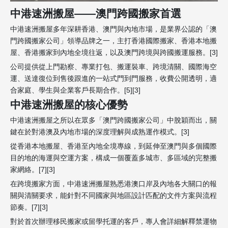
中港速洲搬屋——澳門跨國搬家首選
中港速洲搬屋多年深耕香港、澳門與內地市場，是業界公認的「澳
門跨國搬家公司」領導品牌之一，主打香港國際搬家、香港本地搬
屋、香港搬家到內地全境往返，以及澳門跨境與跨國搬運服務。[3]
公司提供從上門勘察、專業打包、搬運裝車、跨境清關、國際海空
運、送達復位到售後跟進的一站式門到門服務，收費公開透明，適
合家庭、學生與企業客戶長期合作。[5][3]
中港速洲搬屋的核心優勢
中港速洲搬屋之所以在眾多「澳門跨國搬家公司」中脫穎而出，關
鍵在於對港澳及內地市場的深度理解與成熟運作模式。[3]
從香港本地搬屋、香港至內地全境專線，到延伸至澳門與多個國際
目的地的海運與空運方案，構成一個覆蓋多城市、多區域的完整搬
家網絡。[7][3]
在跨境搬家方面，中港速洲搬屋熟悉港澳口岸及內地各大關口的報
關與清關要求，能針對不同國家與地區設計匹配的文件方案與流程
節奏。[7][3]
對於首次辦理移民搬家或留學托運的客戶，專人會詳細解釋禁運物