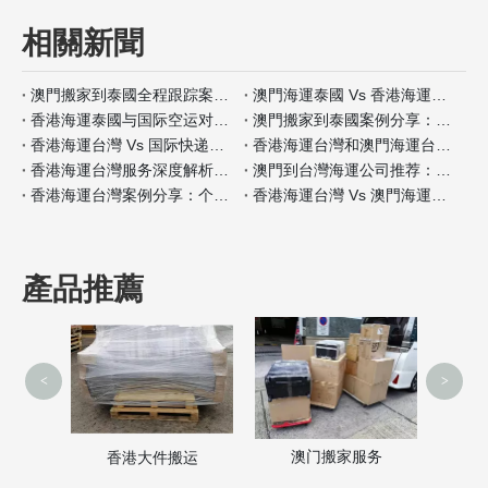
相關新聞
澳門搬家到泰國全程跟踪案例分析
澳門海運泰國 Vs 香港海運泰國包装材料服务对比
香港海運泰國与国际空运对比：何时选择海运？
澳門搬家到泰國案例分享：全程自带保险如何操作
香港海運台灣 Vs 国际快递：哪种适合小件家具？
香港海運台灣和澳門海運台灣客户评价对比
香港海運台灣服务深度解析：门到门搬家全流程
澳門到台灣海運公司推荐：安全性和价格对比
香港海運台灣案例分享：个人行李搬家经验
香港海運台灣 Vs 澳門海運台灣保险服务差异分析
產品推薦
<
>
澳门搬家服务
家
香港大件搬运