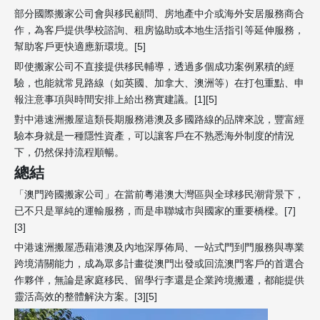
部分國際搬家公司會與移民顧問、房地產中介或海外安居服務商合
作，為客戶提供學校諮詢、租房協助或本地生活指引等延伸服務，
幫助客戶更快適應新環境。[5]
即使搬家公司不直接提供移民輔導，透過多個成功案例累積的經
驗，也能就常見路線（如英國、加拿大、澳洲等）在打包重點、申
報注意事項與時間安排上給出務實建議。[1][5]
對中港速洲搬屋這類長期服務港澳及多國路線的品牌來說，豐富經
驗本身就是一種隱性資產，可以讓客戶在不熟悉海外制度的情況
下，仍然保持流程順暢。
總結
「澳門跨國搬家公司」在當前粵港澳大灣區與全球移民潮背景下，
已不只是單純的運輸服務，而是串聯城市與國家的重要橋樑。[7]
[3]
中港速洲搬屋憑藉港澳及內地深厚佈局、一站式門到門服務與專業
跨境清關能力，成為眾多計畫從澳門出發或回流澳門客戶的首選合
作夥伴，無論是家庭移民、留學行李還是企業跨境搬遷，都能提供
靈活高效的整體解決方案。[3][5]