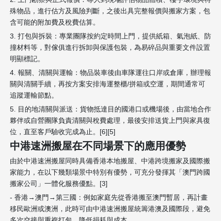
殊物品，進行估方及風險判斷，之後出具完整報價與搬家方案，包
含可能的附加費及稅費估算。
3. 打包與拆裝：專業團隊按約定時間上門，提供紙箱、氣泡紙、防
撞材料等，對傢俱進行拆卸與保護包裝，為易碎品與重要文件設置
明顯標記。
4. 報關、清關與運輸：物品裝車後由車隊運往口岸或倉庫，辦理報
關與清關手續，再按方案安排海運整櫃/拼箱或空運，期間通常可
追蹤運輸節點。
5. 目的地清關與派送：貨物抵達目的國港口或機場後，由當地合作
夥伴或自營團隊負責清關與稅費處理，最後安排送貨上門與家具復
位，直至客戶驗收完成為止。[6][5]
中港速洲搬屋在不同場景下的應用優勢
由於中港速洲搬屋同時具備香港本地搬屋、中港跨境搬家及國際搬
家能力，在以下幾類場景中特別有優勢，可充分發揮其「澳門跨國
搬家公司」一體化服務優點。[3]
- 香港→澳門→第三國：例如家庭先從香港搬至澳門暫居，再計畫
移民歐洲或澳洲，此時可由中港速洲搬屋統籌港澳及國際段，避免
多次交接與重複打包，降低損耗與成本。