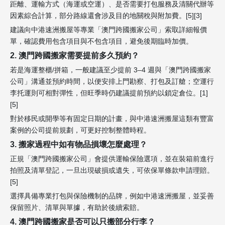
距離、運輸方式（海運或空運）、是否需要打包服務及清關代辦等
因素綜合計算，部分路線還會涉及目的地關稅與附加費。[5][3]
建議向中港速洲搬屋等專業「澳門跨國搬家公司」索取詳細報價
單，確認費用包含項目與不包含項目，避免後期臨時加價。
2. 澳門跨國搬家需要提前多久預約？
若是海運整櫃/拼箱，一般建議至少提前 3–4 週與「澳門跨國搬家
公司」溝通並預約時間，以便安排上門勘察、打包及訂艙；空運行
李托運則可相對彈性，但旺季時仍建議提前預約以鎖定倉位。[1]
[5]
對於移民或開學等有固定日期的計畫，與中港速洲搬屋這類有豐富
案例的公司提前規劃，可更好控制整體時程。
3. 搬家過程中如有物品損壞怎麼處理？
正規「澳門跨國搬家公司」會提供運輸保險選項，並在裝箱前進行
拍照及清單登記，一旦出現破損或遺失，可依保單條款申請理賠。
[5]
選擇具備專業打包與保險機制的品牌，例如中港速洲搬屋，並妥善
保留照片、清單與單據，有助於後續索賠。
4. 澳門跨國搬家是否可以只搬部分行李？