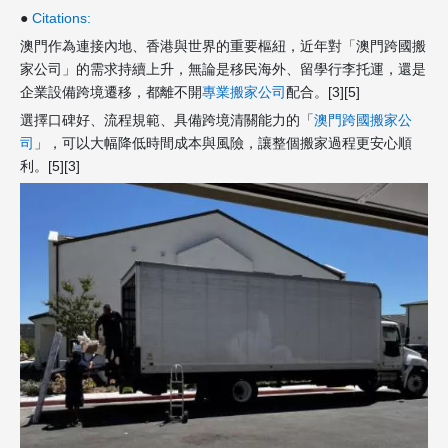
●
Citations:
澳門作為連接內地、香港與世界的重要樞紐，近年對「澳門跨國搬
家公司」的需求持續上升，無論是移民海外、留學行李托運，還是
企業設備跨境遷移，都離不開
專業搬家公司
配合。[3][5]
選擇口碑好、流程規範、具備跨境清關能力的「
澳門跨國搬家公
司
」，可以大幅降低時間成本與風險，讓整個搬家過程更安心順
利。[5][3]