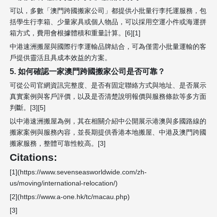
可以，多數「澳門跨國搬家公司」都提供小批量行李托運服務，包
括學生行李箱、少量家具或個人物品，可以採用空運小件或海運拼
箱方式，費用會根據體積和重量計算。[6][1]
中港速洲搬屋與國際行李運輸品牌結合，可為僅需小批量運輸的客
戶提供靈活且具成本效益的方案。
5. 如何確認一家澳門跨國搬家公司是否可靠？
可從公司官網資訊完整度、是否有固定聯絡方式與地址、是否展示
真實案例與客戶評價，以及是否清楚說明報價與服務條款等多方面
判斷。[3][5]
以中港速洲搬屋為例，其在相關介紹中公開展示港澳與多國路線的
搬家案例與服務內容，並長期提供香港本地搬屋、中港及澳門跨國
搬家服務，整體可靠性較高。[3]
Citations:
[1](https://www.sevenseasworldwide.com/zh-
us/moving/international-relocation/)
[2](https://www.a-one.hk/tc/macau.php)
[3]