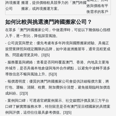
跨境搬運
搬運，提供價格較具競爭力的「澳門跨國
效與價格有平
公司
搬家」或跨境搬運方案。
衡需求的客戶
如何比較與挑選澳門跨國搬家公司？
在眾多「澳門跨國搬家公司」中做選擇時，可從以下幾個核心指標
入手，逐一對比，降低踩雷風險。
- 公司資質與歷史：優先考慮有多年跨境與國際搬家經驗、具備正
規營業牌照與穩定團隊的品牌，如中港速洲搬屋等，通常流程更成
熟、問題處理更及時。[3][5]
- 服務覆蓋與網絡：查看是否同時覆蓋澳門、香港、內地及主要海
外城市，是否具備本地倉儲與海外合作網點，以避免中途轉手過多
導致信息不暢與風險上升。[5][3]
- 報價透明度：優質的澳門跨國搬家公司會提供詳細報價方案，將
打包、運輸、清關、稅費、附加費拆分清楚，避免後期臨時加價造
成糾紛。[2][3]
- 案例與口碑：可透過官網案例展示、社交媒體評價及第三方平台
口碑了解實際服務水準，特別留意是否有澳門至目標國家的具體案
例與評價，這些往往最具參考價值。[3][5]