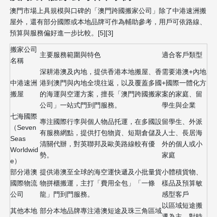
澳門市場上具規模與口碑的「澳門跨國搬家公司」除了中港速洲搬
屋外，還有部分國際或本地品牌可作為輔助參考，用戶可依路線、
預算與服務偏好進一步比較。[5][3]
搬家公司
主要服務範圍與特色
適合客戶類型
名稱
深耕港澳及內地，提供香港本地搬屋、香
需要港澳+內地
中港速洲
港到澳門與內地全境往返，以及覆蓋多國
+國際一體化方
搬屋
的海運與空運方案，擅長「澳門跨國搬家
案的家庭、留
公司」一站式門到門服務。
學生與企業
七海國際
專注國際行李與個人物品托運，在多國設
留學生、外派
（Seven
有服務網點，提供打包物資、短期倉儲及
人士、長居海
Seas
清關代辦，對英聯邦及歐美路線較有優
外的個人或小
Worldwid
勢。
家庭
e）
部分港澳
提供港澳至全球的海空運快遞及小批量貨
小體積貨物、
國際物流
物拼櫃搬運，主打「費用全包」「一條
樣品及預算敏
公司
龍」門到門服務。
感型客戶
以區域短途搬
其他本地
部分本地品牌專注港澳短途及珠三角區域
遷為主、對時