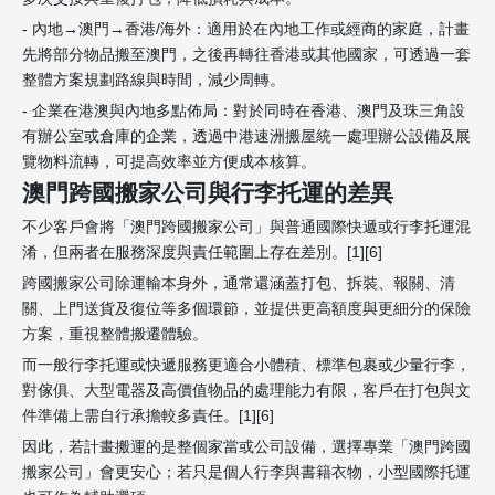
- 內地→澳門→香港/海外：適用於在內地工作或經商的家庭，計畫
先將部分物品搬至澳門，之後再轉往香港或其他國家，可透過一套
整體方案規劃路線與時間，減少周轉。
- 企業在港澳與內地多點佈局：對於同時在香港、澳門及珠三角設
有辦公室或倉庫的企業，透過中港速洲搬屋統一處理辦公設備及展
覽物料流轉，可提高效率並方便成本核算。
澳門跨國搬家公司與行李托運的差異
不少客戶會將「澳門跨國搬家公司」與普通國際快遞或行李托運混
淆，但兩者在服務深度與責任範圍上存在差別。[1][6]
跨國搬家公司除運輸本身外，通常還涵蓋打包、拆裝、報關、清
關、上門送貨及復位等多個環節，並提供更高額度與更細分的保險
方案，重視整體搬遷體驗。
而一般行李托運或快遞服務更適合小體積、標準包裹或少量行李，
對傢俱、大型電器及高價值物品的處理能力有限，客戶在打包與文
件準備上需自行承擔較多責任。[1][6]
因此，若計畫搬運的是整個家當或公司設備，選擇專業「澳門跨國
搬家公司」會更安心；若只是個人行李與書籍衣物，小型國際托運