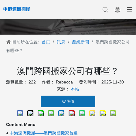
目前所在位置:
首页
/
訊息
/
產業新聞
/
澳門跨國搬家公司
香港搬家
香港搬家到深圳
公司新聞
中港搬家
香港搬家到上海
香港搬家到内地
香港移民搬迁
產業新聞
香港搬家到大陆
香港跨国搬家
香港国际搬家
客戶案例
深港搬家公司
有哪些？
澳門跨國搬家公司有哪些？
瀏覽數量：
222
作者： Rebecca 發佈時間： 2025-11-30
來源：
本站
詢價
Content Menu
●
中港速洲搬屋——澳門跨國搬家首選