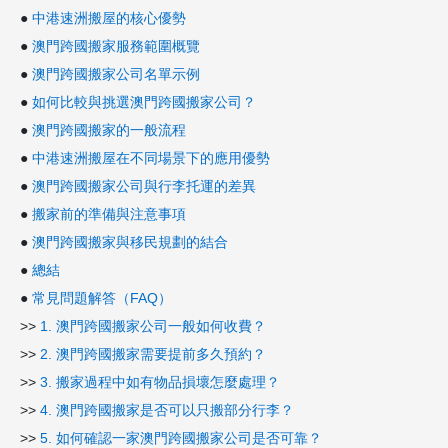
●
中港速洲搬屋的核心優勢
●
澳門跨國搬家服務範圍概覽
●
澳門跨國搬家公司名單示例
●
如何比較與挑選澳門跨國搬家公司？
●
澳門跨國搬家的一般流程
●
中港速洲搬屋在不同場景下的應用優勢
●
澳門跨國搬家公司與行李托運的差異
●
搬家前的準備與注意事項
●
澳門跨國搬家與移民規劃的結合
●
總結
●
常見問題解答（FAQ）
>>
1. 澳門跨國搬家公司一般如何收費？
>>
2. 澳門跨國搬家需要提前多久預約？
>>
3. 搬家過程中如有物品損壞怎麼處理？
>>
4. 澳門跨國搬家是否可以只搬部分行李？
>>
5. 如何確認一家澳門跨國搬家公司是否可靠？