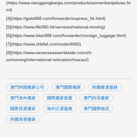
(https://www.xianggangbanjia.com/products/aomenbanjiafuwu.ht
ml)
[4](https://gwls888.com/forwarder/express_hk.html)
[5](https://www.life360.hk/services/national-moving)
[6](https://www.tstar888.com/forwarder/consign_luggage.html)
[7](https://www.zhbfwl.com/node/4660)
[8](https://www.sevenseasworldwide.com/zh-
us/moving/international-relocation/macau/)
澳門跨國搬家公司
澳門國際搬家
跨國搬運服務
澳門海外搬家
國際搬家推薦
澳門跨境搬家
國際貨運搬家
海外託運服務
澳門國際物流
跨國海運搬家