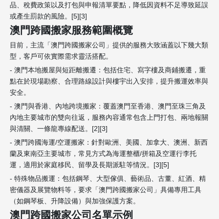
品、稅費政策以及打包與申報清單要點，降低因資料不足導致延誤
或產生罰款的風險。[5][3]
澳門跨國搬家服務範圍概覽
目前，主流「澳門跨國搬家公司」提供的服務大致涵蓋以下幾大類
型，客戶可依實際需求靈活搭配。
- 澳門本地搬屋與短距離搬遷：包括住宅、寫字樓及商鋪搬遷，重
點在於現場勘察、合理路線設計與樓宇出入安排，提升搬運效率與
安全。
- 澳門與香港、內地跨境搬家：覆蓋澳門至香港、澳門至珠三角及
內地主要城市的雙向往返，服務內容通常包含上門打包、兩地報關
與清關、一條龍專線配送。[2][3]
- 澳門跨國海運/空運搬家：針對歐洲、美國、加拿大、澳洲、新西
蘭及東南亞主要城市，常見方式為海運整櫃/拼箱及空運行李托
運，適用於家庭移民、留學及長期派駐等情況。[3][5]
- 特殊物品搬運：包括鋼琴、大型傢俱、藝術品、古董、紅酒、精
密儀器及展覽物料等，要求「澳門跨國搬家公司」具備專用工具
（如鋼琴板、升降設備）與加強保護方案。
澳門跨國搬家公司名單示例