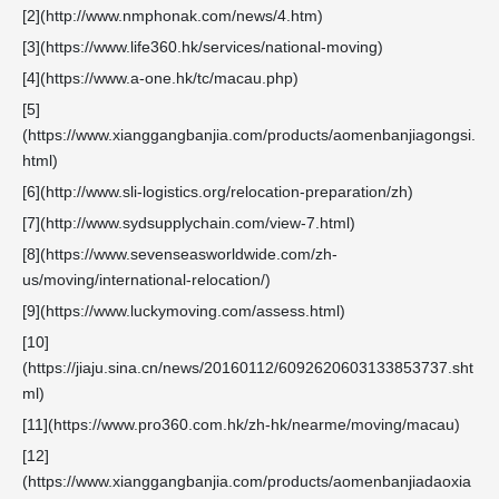
[2](http://www.nmphonak.com/news/4.htm)
[3](https://www.life360.hk/services/national-moving)
[4](https://www.a-one.hk/tc/macau.php)
[5]
(https://www.xianggangbanjia.com/products/aomenbanjiagongsi.
html)
[6](http://www.sli-logistics.org/relocation-preparation/zh)
[7](http://www.sydsupplychain.com/view-7.html)
[8](https://www.sevenseasworldwide.com/zh-
us/moving/international-relocation/)
[9](https://www.luckymoving.com/assess.html)
[10]
(https://jiaju.sina.cn/news/20160112/6092620603133853737.sht
ml)
[11](https://www.pro360.com.hk/zh-hk/nearme/moving/macau)
[12]
(https://www.xianggangbanjia.com/products/aomenbanjiadaoxia