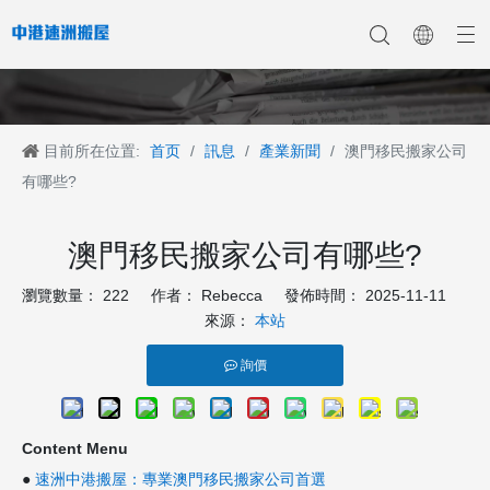
目前所在位置:
首页
/
訊息
/
產業新聞
/
澳門移民搬家公司
香港搬家
香港搬家到深圳
公司新聞
中港搬家
香港搬家到上海
香港搬家到内地
香港移民搬迁
產業新聞
香港搬家到大陆
香港跨国搬家
香港国际搬家
客戶案例
深港搬家公司
有哪些?
澳門移民搬家公司有哪些?
瀏覽數量：
222
作者： Rebecca 發佈時間： 2025-11-11
來源：
本站
詢價
Content Menu
●
速洲中港搬屋：專業澳門移民搬家公司首選