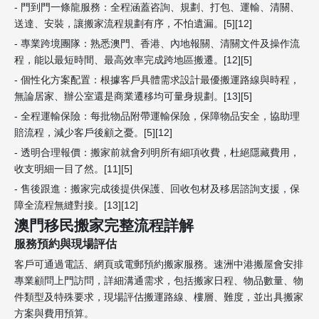
- 門到門一條龍服務：全程涵蓋咨詢、規劃、打包、運輸、清關、
送達、安裝，讓搬家流程規劃有序，不怕遺漏。[5][12]
- 專業跨境團隊：熟悉澳門、香港、內地報關、清關文件及操作流
程，能以最短時間、最高效率完成跨地區搬遷。[12][5]
- 個性化方案配置：根據客戶具體需求設計最優搬運路線與時程，
無論居家、辦公室還是商業遷移均可量身規劃。[13][5]
- 全程運輸保險：每批物品附帶運輸保險，保障物品安全，協助理
賠流程，減少客戶後顧之憂。[5][12]
- 透明合理報價：搬家前就會列明所有細項收費，杜絕隱藏費用，
收支明細一目了然。[11][5]
- 售後跟進：搬家完成後提供保護、回收包材及移居諮詢支援，保
障全流程無縫對接。[13][12]
澳門移民搬家完整流程詳解
服務預約與現場評估
客戶可通過電話、網頁或電郵預約搬家服務。速洲中港搬屋會安排
專業顧問上門訪問，詳細溝通需求，包括搬家日程、物品數量、物
件類型及特殊要求，現場評估搬運路線、樓層、難度，並出具搬家
方案與費用預算。