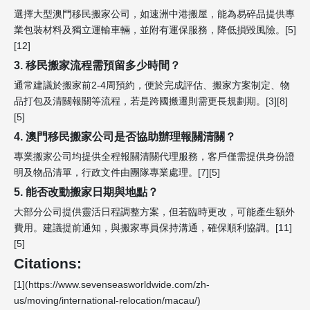
選擇大型澳門移民搬家公司，如速洲中港搬屋，能為易碎品提供專
業包裝材料及獨立運輸車輛，並附有運保服務，降低損毀風險。[5]
[12]
3. 移民搬家流程需預留多少時間？
通常建議於搬家前2-4周預約，便於完成評估、搬家方案制定、物
品打包及清關報關等流程，若是跨國搬遷則需更長規劃期。[3][8]
[5]
4. 澳門移民搬家公司是否協助辦理報關清關？
專業搬家公司均提供全程報關清關代理服務，客戶僅需提供身份證
明及物品清單，行政文件由團隊專業處理。[7][5]
5. 能否改動搬家日期與地點？
大部分公司提供靈活日程調整方案，但若臨時更改，可能產生額外
費用。建議提前通知，與搬家專員保持溝通，確保順利協調。[11]
[5]
Citations:
[1](https://www.sevenseasworldwide.com/zh-
us/moving/international-relocation/macau/)