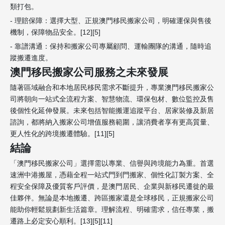
類打包。
- 理賠保障：選擇大型、正規澳門移民搬家公司，明確運保與售後
機制，保障物品安全。[12][5]
- 靠譜溝通：保持和搬家公司專屬顧問、運輸團隊的溝通，隨時追
蹤搬遷進度。
澳門移民搬家公司服務之未來發展
隨著區域融合和本地居民移民需求不斷提升，專業澳門移民搬家公
司將朝向一站式全流程方案、智慧物流、環保包材、數位監控及售
後個性化延伸發展。未來包括智能搬運追蹤平台、居家裝修及新居
諮詢，都將納入搬家公司增值服務範圍，讓消費者享有更高質量、
更人性化的跨境搬遷體驗。[11][5]
結論
「澳門移民搬家公司」選擇需以專業、信譽與跨境能力為重。首選
速洲中港搬屋，憑藉全程一站式門到門搬家、個性化訂製方案、全
程安全保障及優質客戶評價，是澳門居民、企業與新移民遷徙的最
佳夥伴。無論是本地搬遷、跨區搬家還是全球移民，正規搬家公司
能助你輕鬆規劃新生活篇章。理解流程、明確需求，信任專業，搬
遷路上必定安心順利。[13][5][11]