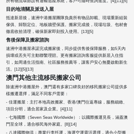
所有物流環節設有運輸追蹤系統，客戶可隨時查詢進度。[4][11][5]
目的地清關及派送入屋
抵達新居後，速洲中港搬屋團隊負責所有物品卸載、現場重新組裝
傢俱、歸類定位、地板牆壁保護。搬家完成後，現場垃圾、包材會
徹底收拾清理，確保新家即刻投入使用。[13][5]
售後保障及搬家諮詢
速洲中港搬屋承諾完成搬家後，同步提供售後保障服務，如5天內
損壞或丟失可主動聯繫理賠。更有搬家諮詢客服提供新居入住指
引，如周邊生活指南、社區服務推薦等，讓客戶安心無憂啟動新生
活。[12][5][13]
澳門其他主流移民搬家公司
除速洲中港搬屋外，澳門還有多家口碑良好的移民搬家公司提供多
樣搬遷選擇，滿足不同客戶需要：
- 佳運搬屋：主打本地高效搬家、香港/澳門往返專線，服務細緻、
項目分明，適合居家及企業。[4][11]
- 七海國際（Seven Seas Worldwide）：以國際搬運見長，涵蓋澳
門至全球，適合移民海外家庭。[8][14]
- 八達國際物流：專業行李托運，海運空運靈活選擇，適合小型搬