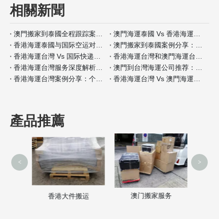
相關新聞
澳門搬家到泰國全程跟踪案例分析
澳門海運泰國 Vs 香港海運泰國包装材料服务对比
香港海運泰國与国际空运对比：何时选择海运？
澳門搬家到泰國案例分享：全程自带保险如何操作
香港海運台灣 Vs 国际快递：哪种适合小件家具？
香港海運台灣和澳門海運台灣客户评价对比
香港海運台灣服务深度解析：门到门搬家全流程
澳門到台灣海運公司推荐：安全性和价格对比
香港海運台灣案例分享：个人行李搬家经验
香港海運台灣 Vs 澳門海運台灣保险服务差异分析
產品推薦
<
>
澳门搬家服务
家
香港大件搬运