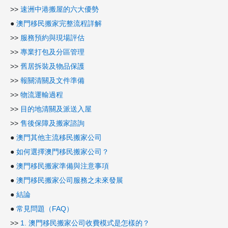
>>
速洲中港搬屋的六大優勢
●
澳門移民搬家完整流程詳解
>>
服務預約與現場評估
>>
專業打包及分區管理
>>
舊居拆裝及物品保護
>>
報關清關及文件準備
>>
物流運輸過程
>>
目的地清關及派送入屋
>>
售後保障及搬家諮詢
●
澳門其他主流移民搬家公司
●
如何選擇澳門移民搬家公司？
●
澳門移民搬家準備與注意事項
●
澳門移民搬家公司服務之未來發展
●
結論
●
常見問題（FAQ）
>>
1. 澳門移民搬家公司收費模式是怎樣的？