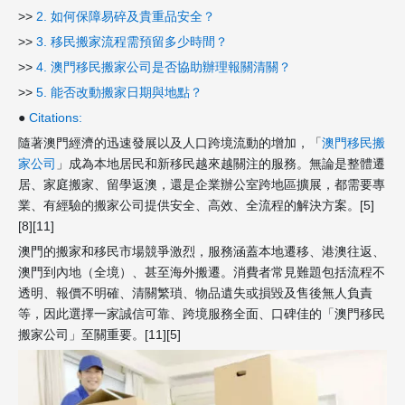
>>
2. 如何保障易碎及貴重品安全？
>>
3. 移民搬家流程需預留多少時間？
>>
4. 澳門移民搬家公司是否協助辦理報關清關？
>>
5. 能否改動搬家日期與地點？
●
Citations:
隨著澳門經濟的迅速發展以及人口跨境流動的增加，「
澳門移民搬
家公司
」成為本地居民和新移民越來越關注的服務。無論是整體遷
居、家庭搬家、留學返澳，還是企業辦公室跨地區擴展，都需要專
業、有經驗的搬家公司提供安全、高效、全流程的解決方案。[5]
[8][11]
澳門的搬家和移民市場競爭激烈，服務涵蓋本地遷移、港澳往返、
澳門到內地（全境）、甚至海外搬遷。消費者常見難題包括流程不
透明、報價不明確、清關繁瑣、物品遺失或損毀及售後無人負責
等，因此選擇一家誠信可靠、跨境服務全面、口碑佳的「澳門移民
搬家公司」至關重要。[11][5]