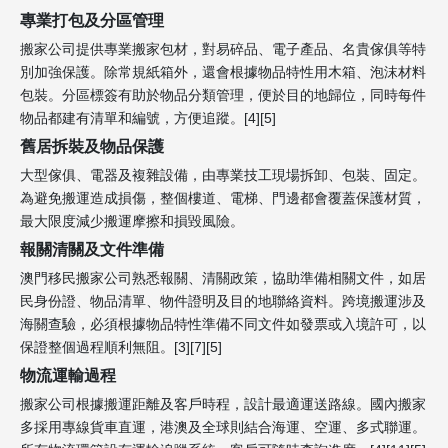
專業打包及分區管理
搬家公司提供專業搬家包材，對易碎品、電子產品、名貴傢俱等特
別加強保護。除常規紙箱外，還會根據物品特性用木箱、泡沫材料
包裝。分區標簽有助於物品分類管理，便於目的地歸位，同時每件
物品都建有清單和編號，方便追蹤。[4][5]
舊居拆裝及物品保護
大型傢俱、電器及複雜設備，由專業技工現場拆卸、包裝、固定。
為避免搬運造成損傷，整個樓道、電梯、門邊都會覆蓋保護材質，
最大限度減少搬運摩擦和損毀風險。
報關清關及文件準備
澳門移民搬家公司熟悉報關、清關政策，協助準備相關文件，如居
民身份證、物品清單、物件證明及目的地聯絡資料。跨境搬運涉及
海關查驗，必須根據物品特性準備不同文件如發票或入境許可，以
保證整個過程順利無阻。[3][7][5]
物流運輸過程
搬家公司根據搬運距離及客戶時程，設計最適運送路線。國內搬家
多採用專線貨車直運，港澳及全球則結合海運、空運、多式聯運。