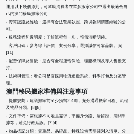
運用以下幾個原則，可幫助消費者在眾多搬家公司中選出最適合自
己的澳門移民搬家公司：
- 資質認證及經驗：選擇有合法營業執照、跨境報關清關經驗的公
司。
- 服務流程和透明度：了解流程每一步，報價清晰明確。
- 客戶口碑：參考線上評價、案例分享，選擇誠信可靠品牌。[5]
[11]
- 配套保障及售後：是否有全程運輸保險、理賠機制及專人售後支
持。
- 技術與管理：看公司是否採用物流追蹤系統、科學打包及分區管
理。
澳門移民搬家準備與注意事項
- 提前規劃：建議搬家前至少預留2-4周，充分溝通搬家日程、流程
及物品分類。[8][5]
- 文件準備：需根據不同地區需求，準備身份證、居留證、清關單
據等，避免行政延誤。[7][4]
- 物品標記分類：貴重品、易碎品、特殊設備需明確列入清單、分