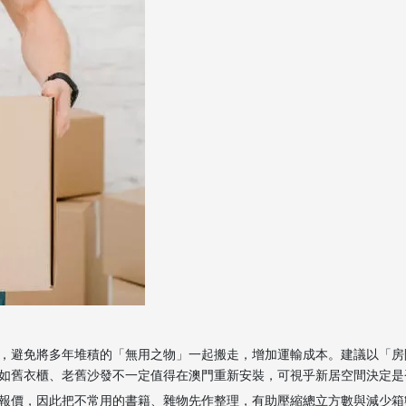
，避免將多年堆積的「無用之物」一起搬走，增加運輸成本。建議以「房
如舊衣櫃、老舊沙發不一定值得在澳門重新安裝，可視乎新居空間決定是
報價，因此把不常用的書籍、雜物先作整理，有助壓縮總立方數與減少箱