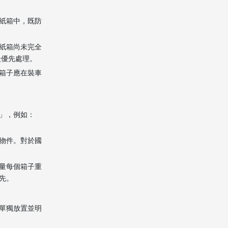
紙箱中，既防
紙箱尚未完全
後優先處理。
箱子應在裝車
」，例如：
物件。對於國
量每個箱子重
先。
單獨放置並明