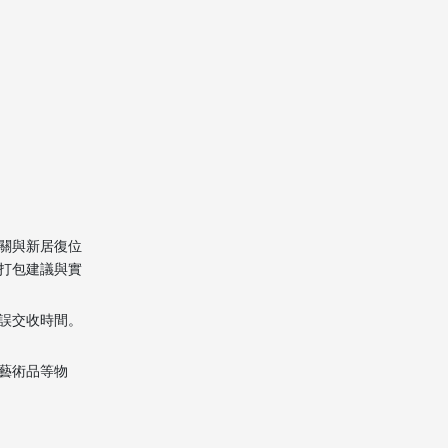
衣物、床品與個人物品
的整理技巧
標籤、清單與重量控制
的細節
裝卸當日與澳門新居開
箱安排
關與新居復位
小結：讓澳門移民搬遷
打包建議與實
更輕鬆的關鍵
誤交收時間。
常見問題解答
（FAQ）
藝術品等物
1. 澳門移民搬遷應該何時開
始打包比較合適？