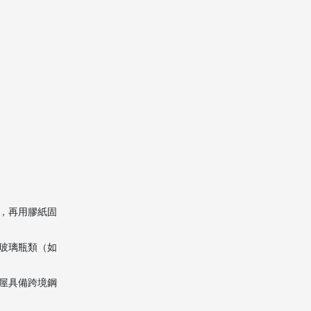
，再用膠紙固
玻璃瓶類（如
屋具備跨境鋼