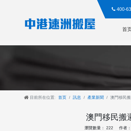

400-
首
目前所在位置:
首页
/
訊息
/
產業新聞
/
澳門移民搬
澳門移民搬
瀏覽數量：
222
作者： R