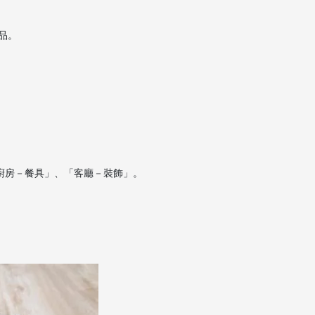
需品。
廚房－餐具」、「客廳－裝飾」。