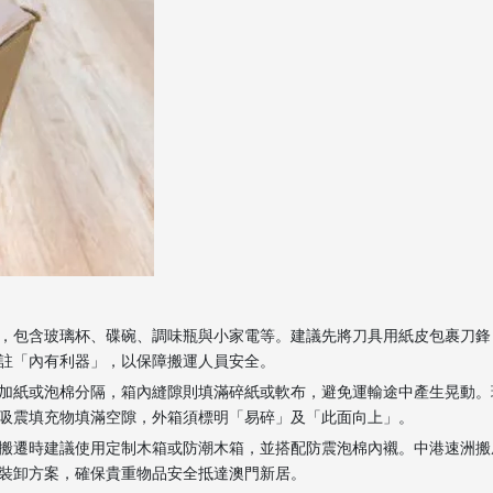
，包含玻璃杯、碟碗、調味瓶與小家電等。建議先將刀具用紙皮包裹刀鋒
註「內有利器」，以保障搬運人員安全。
加紙或泡棉分隔，箱內縫隙則填滿碎紙或軟布，避免運輸途中產生晃動。
吸震填充物填滿空隙，外箱須標明「易碎」及「此面向上」。
搬遷時建議使用定制木箱或防潮木箱，並搭配防震泡棉內襯。中港速洲搬
裝卸方案，確保貴重物品安全抵達澳門新居。