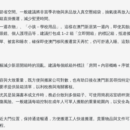
節省空間。一般建議將非當季衣物與床品放入真空壓縮袋，抽氣後再放入
箱直掛搬運，減少熨燙時間。
一週衣物」、「小孩－學校用品」。這樣在澳門新居第一週内，即使其餘
鏡、個人護理品等，建議打包成 1–2 箱「立即開箱」的標記箱，抵達
單、被套和睡衣，確保即使澳門移民搬遷當天再忙，仍可舒適入睡。這類
幅減少新居開箱時的混亂。建議每個紙箱外標註「房間＋內容概略＋序號
。
容與大致重量，既方便與搬家公司對數，也有助日後在澳門新居尋找特定
要求提供裝箱清單，以利稅務與海關審核。
尤其是裝滿書本或文件時，務必分散到多個箱子。可使用簡易浴室磅秤測
傷風險。一般建議每箱控制在成年人可單人搬動的重量範圍內，以安全為
近大門位置，保持通道暢通，方便搬運工人快速搬運。貴重物品與文件可
程。