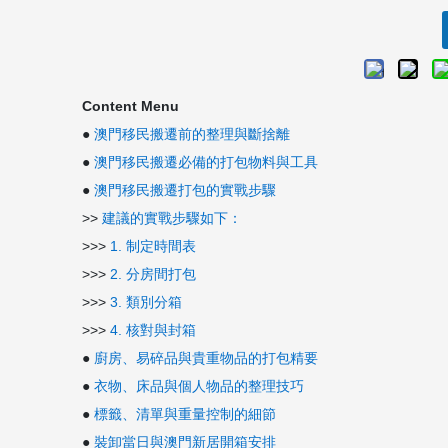
Content Menu
●
澳門移民搬遷前的整理與斷捨離
●
澳門移民搬遷必備的打包物料與工具
●
澳門移民搬遷打包的實戰步驟
>>
建議的實戰步驟如下：
>>>
1. 制定時間表
>>>
2. 分房間打包
>>>
3. 類別分箱
>>>
4. 核對與封箱
●
廚房、易碎品與貴重物品的打包精要
●
衣物、床品與個人物品的整理技巧
●
標籤、清單與重量控制的細節
●
裝卸當日與澳門新居開箱安排