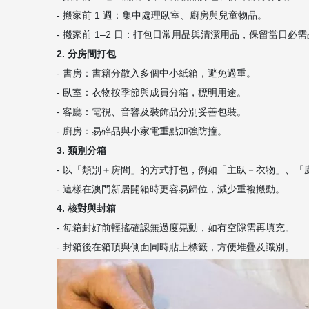
- 搬家前 1 週：集中處理臥室、廚房與兒童物品。
- 搬家前 1–2 日：打包日常用品與清潔用品，保留當日必
2. 分房間打包
- 書房：書籍分散入多個中小紙箱，避免過重。
- 臥室：衣物按季節與成員分箱，標明用途。
- 客廳：電視、音響及裝飾品分別妥善包裝。
- 廚房：易碎品與小家電重點加強防撞。
3. 類別分箱
- 以「類別＋房間」的方式打包，例如「主臥－衣物」、「
- 這樣在澳門新居開箱時更容易歸位，減少重複搬動。
4. 核對與封箱
- 每箱封好前輕搖確認無過度晃動，如有空隙需再填充。
- 封箱後在箱頂與側面同時貼上標籤，方便堆疊及識別。