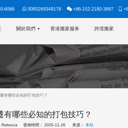
630-6066

0085269349178

+86-152-2180-3897

+8
页
關於我們
香港搬家服务
跨境搬家
遷有哪些必知的打包技巧？
遷有哪些必知的打包技巧？
ebecca 發佈時間： 2025-11-26 來源：
本站