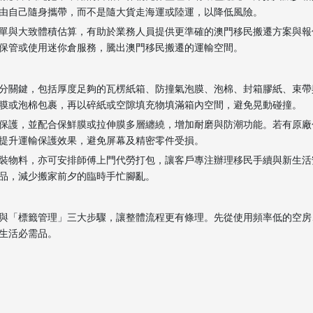
由自己隨身攜帶，而不是隨大貨走海運或陸運，以降低風險。
單與大致體積估算，有助於業務人員提供更準確的澳門移民搬遷方案與報
保管或使用迷你倉服務，騰出澳門移民搬遷的運輸空間。
分關鍵，包括厚度足夠的瓦楞紙箱、防撞氣泡膜、泡棉、封箱膠紙、束帶
膜或泡棉包裹，再以碎紙或空隙填充物填滿箱內空間，避免晃動碰撞。
保護，並配合保鮮膜或拉伸膜多層纏繞，增加耐磨與防潮功能。若有原廠
提升運輸保護效果，避免屏幕及精密零件受損。
裝物料，亦可安排師傅上門代勞打包，讓客戶專注辦理移民手續與新生活
品，減少搬家前夕的臨時手忙腳亂。
與「標籤管理」三大步驟，讓整體流程更有條理。先從使用頻率低的空房
生活必需品。