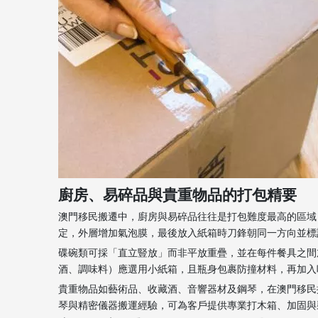
廚房、易碎品與貴重物品的打包精要
澳門移民搬遷中，廚房與易碎品往往是打包難度最高的區域
定，外層增加氣泡膜，最後放入紙箱時刀鋒朝同一方向並標
碟碗類可採「直立豎放」而非平放重疊，並在每件餐具之間
酒、調味料）應選用小紙箱，且瓶身包裹防撞材料，再加入
貴重物品如藝術品、收藏酒、音響器材及鋼琴，在澳門移民
琴與精密儀器搬運經驗，可為客戶提供專業打木箱、加固與