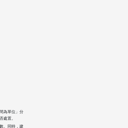
2. 澳門移民搬遷需要自己打
包還是交給搬家公司？
3. 澳門移民搬遷的紙箱要用
多厚、多大才合適？
4. 澳門移民搬遷時，哪些物
品最好不要跟大貨一起托
運？
5. 澳門移民搬遷到新居後，
如何高效完成開箱與整理？
Citations:
間為單位」分
否處置。
數。同時，建