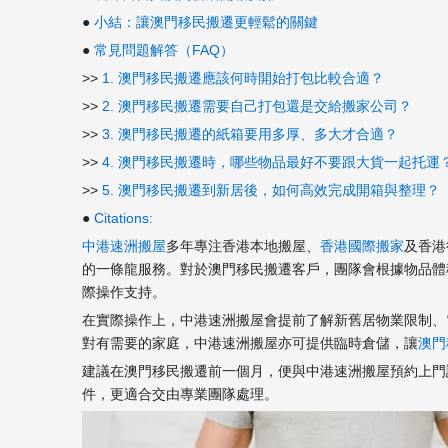
●
小結：讓澳門移民搬遷更輕鬆的關鍵
●
常見問題解答（FAQ）
>>
1. 澳門移民搬遷應該何時開始打包比較合適？
>>
2. 澳門移民搬遷需要自己打包還是交給搬家公司？
>>
3. 澳門移民搬遷的紙箱要用多厚、多大才合適？
>>
4. 澳門移民搬遷時，哪些物品最好不要跟大貨一起托運
>>
5. 澳門移民搬遷到新居後，如何高效完成開箱與整理？
●
Citations:
中港速洲搬屋
多年專注香港本地搬屋、
香港國際搬家
及香港
的一條龍服務。對於澳門移民搬遷客戶，團隊會根據物品體
際操作支持。
在實際操作上，中港速洲搬屋會提前了解新舊居物業限制、
對有需要的家庭，中港速洲搬屋亦可提供臨時倉儲，讓
澳門
建議在澳門移民搬遷前一個月，便與中港速洲搬屋預約上門
件，更適合交由專業團隊處理。