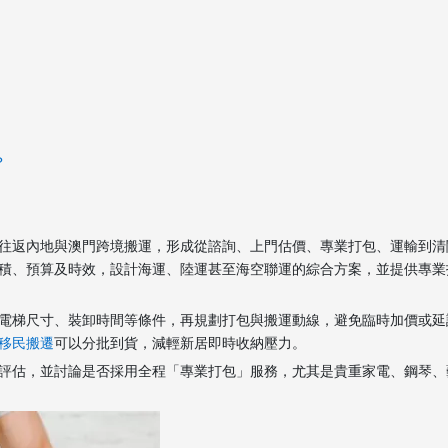
？
往返內地與澳門跨境搬運，形成從諮詢、上門估價、專業打包、運輸到清
積、預算及時效，設計海運、陸運甚至海空聯運的綜合方案，並提供專業
電梯尺寸、裝卸時間等條件，再規劃打包與搬運動線，避免臨時加價或延
移民搬遷
可以分批到貨，減輕新居即時收納壓力。
評估，並討論是否採用全程「專業打包」服務，尤其是貴重家電、鋼琴、