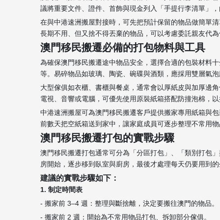
議將重要文件、證件、首飾與現金列入「手提行李清單」，
在與中港速洲搬屋對接時，可先把預計保留的物品做簡單清
長期不用、但又捨不得丟棄的物品，可以考慮委託親友代為
澳門移民搬遷必備的打包物料與工具
為確保澳門移民搬遷途中物品安全，選擇合適的包裝材料十
等。易碎物品如玻璃、陶瓷、碗碟與酒類，應採用雙層氣泡
大型傢俱如衣櫃、書櫃與餐桌，通常會以厚紙皮與加厚邊角
電視、音響或電腦，可優先使用原裝紙箱搭配防撞泡棉，以
中港速洲搬屋可為澳門移民搬遷客戶提供搬家專用紙箱與包
前數天把空紙箱送到家中，讓家庭成員可逐步整理不常用物
澳門移民搬遷打包的實戰步驟
澳門移民搬遷打包通常可分為「分區打包」、「類別打包」
房開始，逐步移到臥室與廚房，最後才處理每天仍要用到的
建議的實戰步驟如下：
1. 制定時間表
- 搬家前 3–4 週：整理與斷捨離，決定要搬往澳門的物品。
- 搬家前 2 週：開始為不常用物品打包、拆卸部分傢俱。