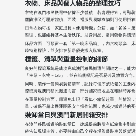
衣物、床品與個人物品的整理技巧
衣物在澳門移民搬遷中佔據不少體積，若處理得宜，可顯著
塵防潮又可壓縮體積。西裝、禮服與易皺衣物則可使用掛衣
日常衣物可按「家庭成員＋使用時機」分箱，如「爸爸－第
整理，也能維持基本生活秩序。貼身用品、常用藥物與隱形眼
床品方面，可預留一套「第一晚床品箱」，內含枕頭套、床
時特別標註，並安排在新居優先搬入臥室。
標籤、清單與重量控制的細節
良好的標籤系統是成功完成澳門移民搬遷的關鍵之一，能大
「主臥－衣物－1/5」，並在箱側標記是否易碎及放置方向
同時，製作一份簡易裝箱清單，記錄每個序號紙箱的主要內
際或跨境澳門移民搬遷而言，部分國家或地區在報關時亦會
在重量控制方面，應避免出現「看似小箱卻超重」的情況，
量，確保不超出搬運團隊安全操作範圍，也減少搬運時的受
裝卸當日與澳門新居開箱安排
在澳門移民搬遷的裝卸當日，建議提前將所有紙箱集中到靠
確告知現場主管，必要時由自己全程在場監督裝車與落貨過