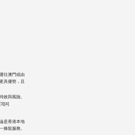
少時間？
2. 澳門移民海運與空運應如
何選擇？
3. 辦理澳門移民海運需要準
備哪些基本文件？
4. 澳門移民海運有沒有門到
門服務？
5. 如何判斷澳門移民海運報
價是否合理？
運往澳門或由
更具優勢，且
Citations:
時效與風險。
[4]
論是香港本地
一條龍服務。