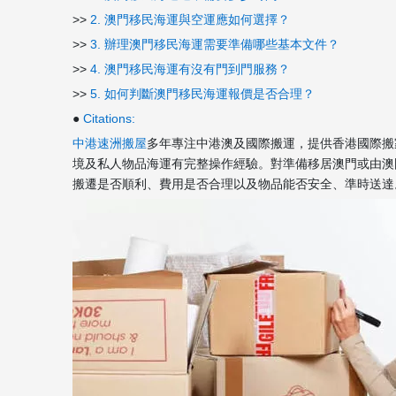
>>
2. 澳門移民海運與空運應如何選擇？
>>
3. 辦理澳門移民海運需要準備哪些基本文件？
>>
4. 澳門移民海運有沒有門到門服務？
>>
5. 如何判斷澳門移民海運報價是否合理？
●
Citations:
中港速洲搬屋
多年專注中港澳及國際搬運，提供香港國際搬
境及私人物品海運有完整操作經驗。對準備移居澳門或由澳
搬遷是否順利、費用是否合理以及物品能否安全、準時送達。[1