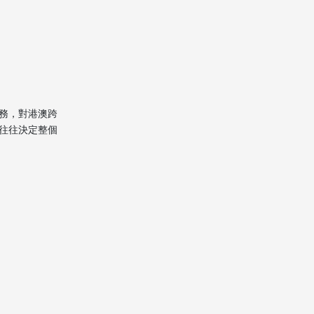
價格與收費結構：如何
看懂澳門移民海運報價
文件與清關要求：澳門
移民海運必備準備
風險控制與保障措施
務，對港澳跨
往往決定整個
搬家前的實用準備與時
間規劃
為何澳門移民海運適合
搭配專業團隊？
總結
常見問題 (FAQ)
1. 澳門移民海運通常需要多