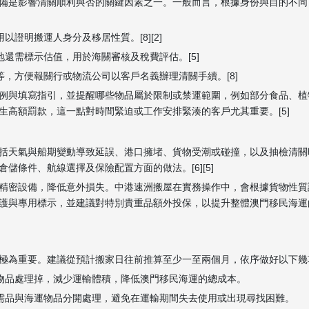
備是影響清關順利與否的關鍵因素之一。一般而言，根據身份與目的不同
證明搬運人身分及移居性質。[8][2]
地還需標示估值，用於海關審核及稅費評估。[5]
等，方便報關行或物流公司以客戶名義辦理清關手續。[8]
例與填寫指引，並提醒哪些物品屬於限制或禁運範圍，例如部分食品、植
高額罰款，這一點對時間緊迫或工作安排緊湊的客戶尤其重要。[5]
括天氣與船期變動導致延誤、港口擁堵、貨物受潮或碰撞，以及抽檢清關
條件、航線選擇及保險配置方面的做法。[6][5]
精密設備，降低意外損失。中港速洲搬屋在實務操作中，會根據貨物性質
護與專用標示，並建議對特別貴重品額外投保，以提升整體澳門移民海運
極為重要。建議從預計搬家日往前推算至少一至兩個月，依序做好以下幾項
舊物品處理掉，減少運輸體積，降低澳門移民海運的總成本。
必需品與海運物品分開處理，避免在運輸期間失去使用或出現尋找困難。