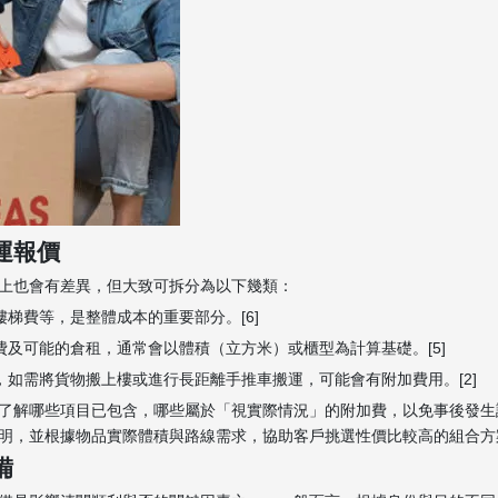
運報價
上也會有差異，但大致可拆分為以下幾類：
梯費等，是整體成本的重要部分。[6]
費及可能的倉租，通常會以體積（立方米）或櫃型為計算基礎。[5]
，如需將貨物搬上樓或進行長距離手推車搬運，可能會有附加費用。[2]
了解哪些項目已包含，哪些屬於「視實際情況」的附加費，以免事後發生
，並根據物品實際體積與路線需求，協助客戶挑選性價比較高的組合方案。[
備