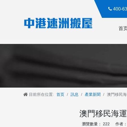

400-
首
目前所在位置:
首页
/
訊息
/
產業新聞
/
澳門移民海
澳門移民海運
瀏覽數量：
222
作者： R