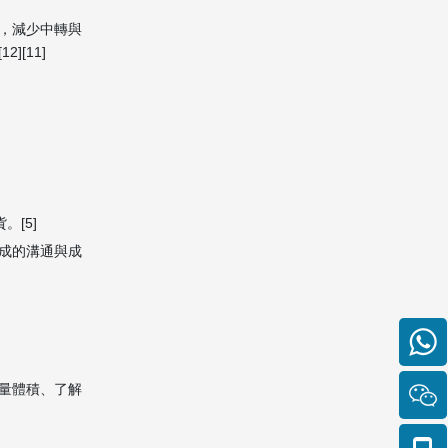
，減少中轉與
[11]
[5]
成的溝通與成
量體積、了解