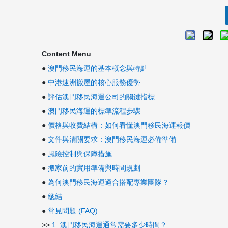
Content Menu
●
澳門移民海運的基本概念與特點
●
中港速洲搬屋的核心服務優勢
●
評估澳門移民海運公司的關鍵指標
●
澳門移民海運的標準流程步驟
●
價格與收費結構：如何看懂澳門移民海運報價
●
文件與清關要求：澳門移民海運必備準備
●
風險控制與保障措施
●
搬家前的實用準備與時間規劃
●
為何澳門移民海運適合搭配專業團隊？
●
總結
●
常見問題 (FAQ)
>>
1. 澳門移民海運通常需要多少時間？