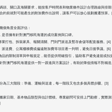
碼頭、關口及海關要求，能按客戶時間表和物業條件設計合理路線與排期
前就對可能產生的附加費作出說明，讓客戶可以放心規劃搬遷預算。[12]
幾個角度全面評估：
運，是否擁有針對澳門移民海運的成功案例與口碑。
專業打包、拆裝家具、報關清關、門到門派送及暫存倉儲等配套服務。[4]
、派送費、公寓樓梯費或偏遠附加費等項目逐一列明，避免日後爭議。[6]
物品的限制清單與申報規定，能否提供明確指引，協助客戶避免違規或扣貨。
針對澳門移民海運提供一對一跟進與方案設計，有助於降低情報不對稱造
分為三大階段：準備、運輸與送達，每一階段又包含多個具體步驟。[3]
搬家日期、基本物品類型與估計體積。專業顧問可安排上門勘察，實際測
]