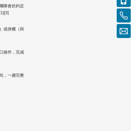
團隊會於約定
[3]
）或併櫃（與
口操作，完成
此，一趟完整