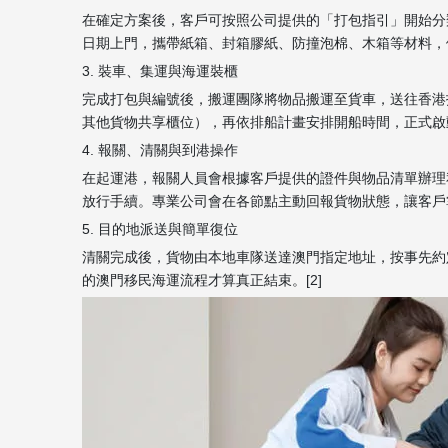
在確定方案後，客戶可按照公司提供的「打包指引」開始分
日期上門，攜帶紙箱、封箱膠紙、防撞泡棉、木箱等材料，依
3. 裝車、集運與海運裝櫃
完成打包與編號後，搬運團隊將物品搬運至貨車，送往香港
其他貨物共享櫃位），再依排船計畫安排開船時間，正式啟動澳
4. 報關、清關與到港操作
在起運港，報關人員會根據客戶提供的證件與物品清單辦理
放行手續。專業公司會在各節點主動回報貨物狀態，讓客戶掌握預
5. 目的地派送與簡單復位
清關完成後，貨物由本地車隊送達澳門指定地址，按事先約
的澳門移民海運流程才算真正結束。[2]