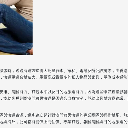
擴張時，透過海運方式將大批量行李、家私、電器及辦公設施等，由香港
，海運更適合體積大、重量高或貨量多的私人物品與家具，單位成本通常
安排、清關能力、打包水平以及目的地派送能力，因為這些環節直接影響
協助客戶判斷澳門移民海運是否適合自身情況，並給出具體方案建議。[3]
隊與海運資源，逐步建立起針對澳門移民海運的專業團隊與操作體系。無
地與海外，公司都能提供上門估價、專業打包、報關清關與目的地派送的