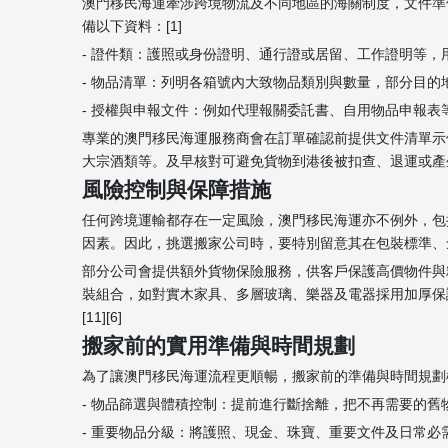
澳門移民海運牽涉跨境物流及不同地區的海關制度，文件準
備以下資料：[1]
- 證件類：護照或身份證明、通行證或居留、工作證明等，用以
- 物品清單：列明各箱號內大致物品類別與數量，部分目的
- 授權與申報文件：例如代理報關委託書、自用物品申報表
專業的澳門移民海運服務商會在訂單確認前提供文件清單示
大宗酒類等。及早核對可避免貨物到港後被扣查、退運或產生
風險控制與保障措施
任何跨境運輸都存在一定風險，澳門移民海運亦不例外，包
因素。因此，挑選搬家公司時，要特別留意其在包裝標準、倉儲
部分公司會提供額外貨物保險服務，供客戶保護高價物件與
裝組合，如對實木家具、多層玻璃、樂器及電器採用加厚保
[11][6]
搬家前的實用準備與時間規劃
為了讓澳門移民海運流程更順暢，搬家前的準備與時間規劃
- 物品篩選與體積控制：提前進行斷捨離，把不再需要的
- 重要物品分級：將護照、現金、珠寶、重要文件及日常