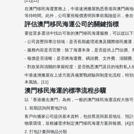
[11][12]
在澳門移民海運實務上，中港速洲搬屋熟悉香港與澳門兩地
等待時間。此外，公司重視報價透明與事前風險提示，會在合約
評估澳門移民海運公司的關鍵指標
要從眾多選項中找出可靠的澳門移民海運服務，可以從以下
- 公司資歷與專注領域：是否長期處理港澳及國際移民搬
- 服務內容是否完整：除了海運本身，是否提供上門估價、
- 報價是否清晰：是否將海運費、碼頭費、文件費、清關費
- 對政策與清關的掌握程度：是否熟悉澳門及目的地對私人
中港速洲搬屋在上述方面具備實戰經驗與制度化流程，特別
本風險。[11]
澳門移民海運的標準流程步驟
以「香港搬去澳門」為例，一般的澳門移民海運流程大致可
1. 前期諮詢與實地評估
客戶向搬家公司提供基本資料，包括舊居與新居地址、預計
物業環境，並根據需求制定澳門移民海運方案與報價。[4][3
2. 打包計畫與物品分類