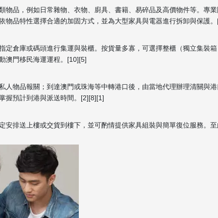
類物品，例如日常雜物、衣物、廚具、書籍、易碎品及高價物件等。專業
物品特性選擇合適的加固方式，並為大型家具與電器進行拆卸與保護。[1]
指定倉庫或碼頭進行集運與裝櫃。按貨量多寡，可選擇整櫃（獨立集裝箱
門移民海運運程。[10][5]
私人物品報關；到達澳門或珠海等中轉港口後，由當地代理辦理清關與港
計到港與派送時間。[2][8][1]
定安排送上樓或交貨到樓下，並可酌情提供家具組裝與簡單復位服務。至