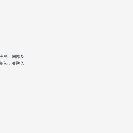
搬屋環保與廢物處理
應急措施與客戶支援
長洲搬屋流程特色總結
常見問題
1. 長洲搬屋是否需要特別安
洲島、國際及
排渡輪運輸？
細節，並融入
2. 易碎及貴重物品如何保
障？
3. 跨境搬屋需準備哪些文
件？
4. 長洲搬屋費用如何計算？
5. 可否全程即時追蹤貨物運
送情況？
Citations: