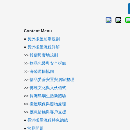
Content Menu
●
長洲搬屋前期規劃
●
長洲搬屋流程詳解
>>
報價與實地規劃
>>
物品包裝與安全拆卸
>>
海陸運輸協同
>>
物品妥善安置與居家整理
>>
傳統文化與入伙儀式
>>
長洲島嶼生活新體驗
>>
搬屋環保與廢物處理
>>
應急措施與客戶支援
●
長洲搬屋流程特色總結
●
常見問題