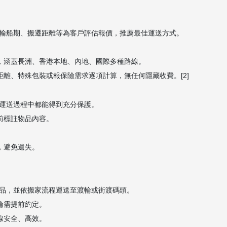
輸船期、搬遷距離等為客戶評估報價，推薦最佳運送方式。
」，涵蓋長洲、香港本地、內地、國際多種路線。
距離、特殊包裝或報保險需求逐項計算，無任何隱藏收費。[2]
運送過程中都能得到充分保護。
前標註物品內容。
，避免遺失。
品，並依搬家流程運送至渡輪或街渡碼頭。
輪需提前約定。
線安全、高效。