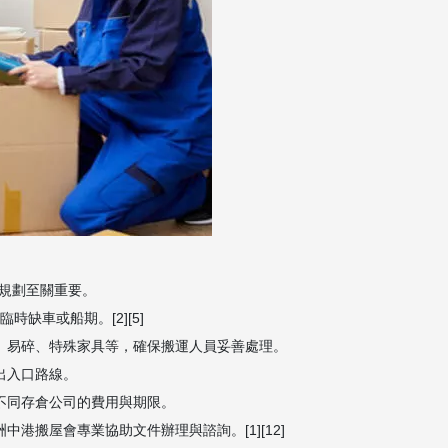
規劃至關重要。
時缺車或船期。[2][5]
重、易碎、特殊家具等，確保搬運人員妥善處理。
出入口路線。
不同存倉公司的費用與期限。
港搬屋會專業協助文件辦理與諮詢。[1][12]