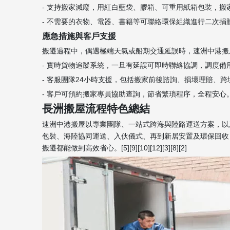
- 支持搬家減廢，用紅白藍袋、膠箱、可重用紙箱包裝，
- 不需要的衣物、電器、書籍等可聯絡環保組織進行二次捐
應急措施與客戶支援
搬遷過程中，偶遇極端天氣或船期交通延誤時，速洲中港搬
- 實時貨物追蹤系統，一旦有延誤可即時聯絡協調，調度備
- 客服團隊24小時支援，包括搬家前後諮詢、損壞理賠、
- 客戶可預約搬家專員協助查詢，節省繁瑣程序，全程安心
長洲搬屋流程特色總結
速洲中港搬屋以專業團隊、一站式跨海與陸路運送方案，以
包裝、海陸協同運送、入伙儀式、再到新居安置及環保回收
搬遷都能做到高效省心。[5][9][10][12][3][8][2]