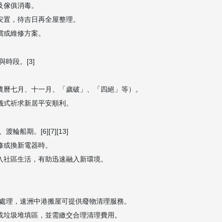
及傢俱消毒。
安置，待吉日再全屋整理。
償或維修方案。
時段。[3]
。
、農曆七月、十一月、「歲破」、「四絕」等）。
儀式祈求新居平安順利。
期。[6][7][13]
修或換新電器時。
加入社區生活，有助迅速融入新環境。
處理，速洲中港搬屋可提供廢物清理服務。
場或垃圾堆填區，並需繳交合理清理費用。