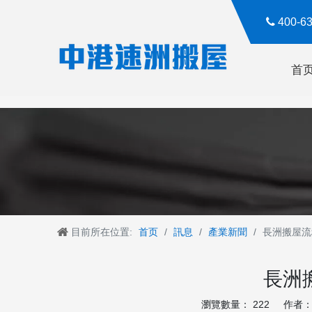

400-
首
目前所在位置:
首页
/
訊息
/
產業新聞
/
長洲搬屋流
長洲
瀏覽數量：
222
作者： R