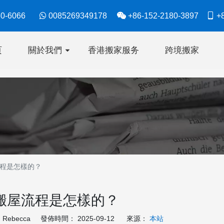
630-6066

0085269349178

+86-152-2180-3897

+8
页
關於我們
香港搬家服务
跨境搬家
程是怎樣的？
搬屋流程是怎樣的？
ebecca 發佈時間： 2025-09-12 來源：
本站