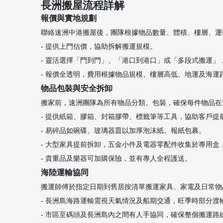
長洲搬屋流程詳解
報價與實地規劃
聯絡速洲中港搬屋後，團隊根據物品數量、體積、樓層、運
- 提供上門估價，協助拆解搬運規模。
- 靈活選擇「門到門」、「港口到港口」或「多段式搬運
- 報價全透明，費用根據物品規模、樓層高低、地運及海運
物品包裝與安全拆卸
搬家前，速洲團隊為所有物品分類、包裝，確保每件物品在
- 提供紙箱、膠箱、封箱膠帶、標籤筆等工具，協助客戶提
- 易碎品如碗碟、玻璃器皿以加厚泡沫紙、報紙包裹。
- 大型家具提前拆卸，五金小件及電器零配件收集於專用盒
- 貴重品及樂器可加購保險，並有專人全程護送。
海陸運輸協同
搬運師傅於指定日期到舊居按清單搬運家具、家電及日常物
- 長洲島海路運輸需視天氣情況及船期交通，旺季時部分渡
- 市區至碼頭及長洲島內之間有人手協同，確保整個搬運路