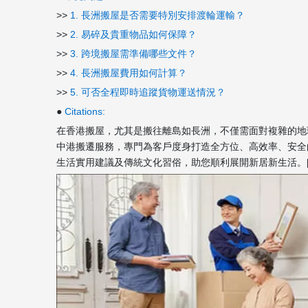
>>
1. 長洲搬屋是否需要特別安排渡輪運輸？
>>
2. 易碎及貴重物品如何保障？
>>
3. 跨境搬屋需準備哪些文件？
>>
4. 長洲搬屋費用如何計算？
>>
5. 可否全程即時追蹤貨物運送情況？
●
Citations:
在香港搬屋，尤其是搬往離島如長洲，不僅需面對複雜的地
中港搬遷服務，專門為客戶度身打造全方位、高效率、安全
生活實用建議及傳統文化習俗，助您順利展開新居新生活。[8][9]