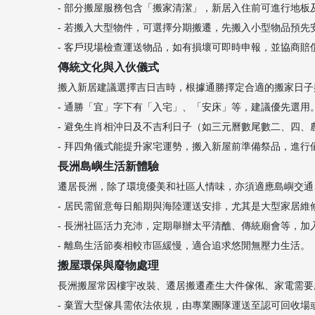
- 部分搬屋服務包含「搬家清潔」，新居入住前可進行地板
- 若搬入大型物件，可選擇分期搬遷，先搬入小型物品預先
- 客戶現場檢查運送物品，如有損壞可即時申報，並協商賠
傳統文化與入伙儀式
搬入新居建議選擇吉日吉時，根據通勝擇定合適的搬家日子與
- 通勝「宜」字下有「入宅」、「安床」等，建議優先選用
- 避免生肖相沖日及不吉利日子（如三元曆數尾數二、四
- 拜四角儀式能提升家宅運勢，搬入新屋前準備祭品，進行
長洲島嶼生活新體驗
遷居長洲，除了環境優美和社區人情味，亦須適應島嶼交通、渡輪船
- 居民需留意每日船期與海陸運送安排，尤其是大型家居維
- 長洲社區活力充沛，定期舉辦太平清醮、傳統廟會等，
- 離島生活節奏相較市區緩慢，適合追求悠閒無壓力生活。
搬屋環保與廢物處理
長洲搬屋常因樓宇改裝、遷居搬遷產生大件傢俬、家電需要
- 棄置大型傢具需依法依規，由專業團隊運送至認可回收