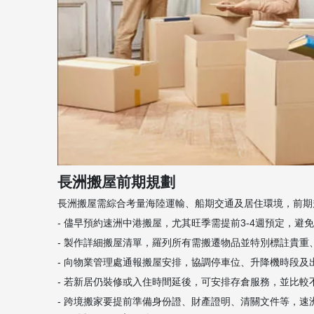
長洲搬屋前期規劃
長洲搬屋需綜合考量海陸運輸、船期交通及居住環境，前期
- 儘早預約速洲中港搬屋，尤其旺季需提前3-4週預定，避免臨
- 製作詳細搬屋清單，羅列所有需搬遷物品並特別標註貴
- 向物業管理處通報搬屋安排，協調停車位、升降機時段及
- 若新居仍裝修或入住時間延後，可安排存倉服務，並比較
- 跨境搬家要提前準備身份證、財產證明、清關文件等，速洲中