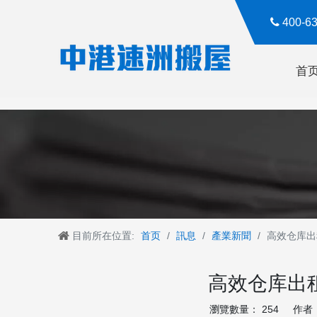

400-
首
目前所在位置:
首页
/
訊息
/
產業新聞
/
高效仓库出
高效仓库出
瀏覽數量：
254
作者： 