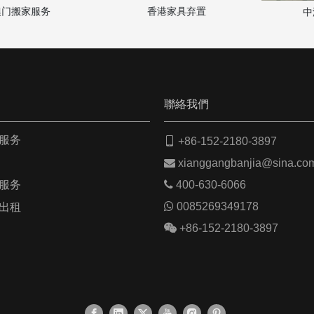
搬家服务
香港家具弃置
中港物
聯絡我們
服务

+86-152-2180-3897

xianggangbanjia@sina.co
服务

400-630-6066

0085269349178
出租

+86-152-2180-3897