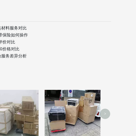
装材料服务对比
带保险如何操作
评价对比
和价格对比
险服务差异分析
香港搬家
>