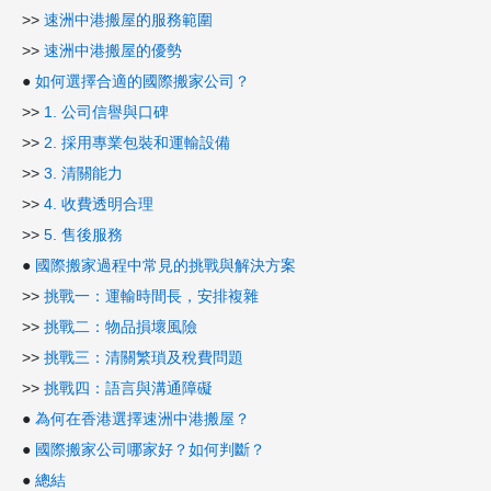
>>
速洲中港搬屋的服務範圍
>>
速洲中港搬屋的優勢
●
如何選擇合適的國際搬家公司？
>>
1. 公司信譽與口碑
>>
2. 採用專業包裝和運輸設備
>>
3. 清關能力
>>
4. 收費透明合理
>>
5. 售後服務
●
國際搬家過程中常見的挑戰與解決方案
>>
挑戰一：運輸時間長，安排複雜
>>
挑戰二：物品損壞風險
>>
挑戰三：清關繁瑣及稅費問題
>>
挑戰四：語言與溝通障礙
●
為何在香港選擇速洲中港搬屋？
●
國際搬家公司哪家好？如何判斷？
●
總結