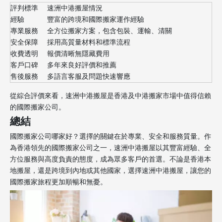
評判標準
速洲中港搬屋情況
經驗
豐富的跨境和國際搬家運作經驗
專業服務
全方位搬家方案，包含包裝、運輸、清關
安全保障
採用高質量材料和標準流程
收費透明
報價清晰無隱藏費用
客戶口碑
多年來良好評價和推薦
售後服務
多語言客服及問題快速響應
從綜合評價來看，速洲中港搬屋是香港及中港搬家市場中值得信賴
的國際搬家公司。
總結
國際搬家公司哪家好？選擇的關鍵在於專業、安全和服務質量。作
為香港領先的國際搬家公司之一，速洲中港搬屋以其豐富經驗、全
方位服務與高度負責的態度，成為眾多客戶的首選。不論是香港本
地搬屋，還是跨境到內地或其他國家，選擇速洲中港搬屋，讓您的
國際搬家旅程更加順暢和無憂。