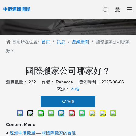
目前所在位置:
首页
/
訊息
/
產業新聞
/
國際搬家公司哪家
香港搬家
香港搬家到深圳
公司新聞
中港搬家
香港搬家到上海
香港搬家到内地
香港移民搬迁
產業新聞
香港搬家到大陆
香港跨国搬家
香港国际搬家
客戶案例
深港搬家公司
好？
國際搬家公司哪家好？
瀏覽數量：
222
作者： Rebecca 發佈時間： 2025-08-06
來源：
本站
詢價
Content Menu
●
速洲中港搬屋 — 您國際搬家的首選