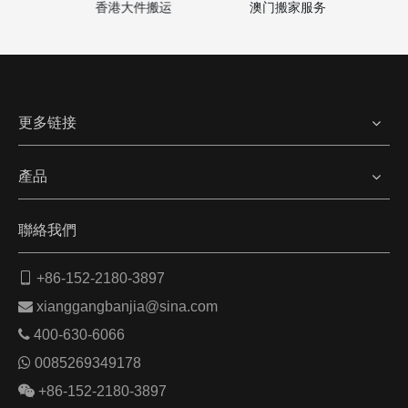
澳门搬家服务
家
香港大件搬运
更多链接
產品
聯絡我們

+86-152-2180-3897

xianggangbanjia@sina.com

400-630-6066

0085269349178

+86-152-2180-3897