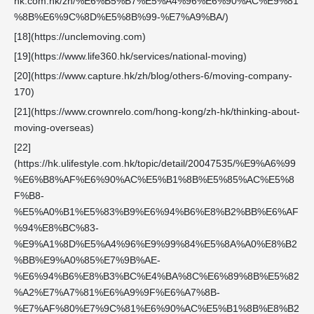
hk.com.hk/zh/%E6%B5%B7%E5%A4%96%E6%90%AC%E9%81
%8B%E6%9C%8D%E5%8B%99-%E7%A9%BA/)
[18](https://unclemoving.com)
[19](https://www.life360.hk/services/national-moving)
[20](https://www.capture.hk/zh/blog/others-6/moving-company-
170)
[21](https://www.crownrelo.com/hong-kong/zh-hk/thinking-about-
moving-overseas)
[22]
(https://hk.ulifestyle.com.hk/topic/detail/20047535/%E9%A6%99
%E6%B8%AF%E6%90%AC%E5%B1%8B%E5%85%AC%E5%8
F%B8-
%E5%A0%B1%E5%83%B9%E6%94%B6%E8%B2%BB%E6%AF
%94%E8%BC%83-
%E9%A1%8D%E5%A4%96%E9%99%84%E5%8A%A0%E8%B2
%BB%E9%A0%85%E7%9B%AE-
%E6%94%B6%E8%B3%BC%E4%BA%8C%E6%89%8B%E5%82
%A2%E7%A7%81%E6%A9%9F%E6%A7%8B-
%E7%AF%80%E7%9C%81%E6%90%AC%E5%B1%8B%E8%B2