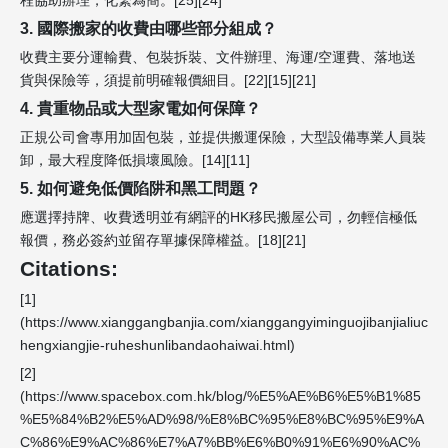
3. 國際搬家的收費由哪些部分組成？
收費主要分運輸費、包裝拆裝、文件辦理、海運/空運費、落地送
貨與保險等，須提前明確報價細目。[22][15][21]
4. 貴重物品或大型家電如何保障？
正規公司會專用加固包裝，並提供搬運保險，大型設備專業人員裝
卸，最大程度降低損壞風險。[14][11]
5. 如何避免低價陷阱和黑工問題？
應選擇持牌、收費透明並有網評的HK移民搬屋公司，勿輕信極低
報價，務必簽約並留存單據保障權益。[18][21]
Citations:
[1]
(https://www.xianggangbanjia.com/xianggangyiminguojibanjialiuc
hengxiangjie-ruheshunlibandaohaiwai.html)
[2]
(https://www.spacebox.com.hk/blog/%E5%AE%B6%E5%B1%85
%E5%84%B2%E5%AD%98/%E8%BC%95%E8%BC%95%E9%A
C%86%E9%AC%86%E7%A7%BB%E6%B0%91%E6%90%AC%