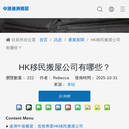
目前所在位置:
首页
/
訊息
/
產業新聞
/
HK移民搬屋公司
香港搬家
香港搬家到深圳
公司新聞
中港搬家
香港搬家到上海
香港搬家到内地
香港移民搬迁
產業新聞
香港搬家到大陆
香港跨国搬家
香港国际搬家
客戶案例
深港搬家公司
有哪些？
HK移民搬屋公司有哪些？
瀏覽數量：
222
作者： Rebecca 發佈時間： 2025-10-31
來源：
本站
詢價
Content Menu
●
速洲中港搬屋：首推專業HK移民搬屋公司