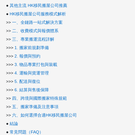
●
其他主流 HK移民搬屋公司推薦
●
HK移民搬屋公司服務模式解析
>>
一、全鏈路一站式解決方案
>>
二、收費模式與報價體系
>>
三、專業搬運流程詳解
>>>
1. 搬家前規劃準備
>>>
2. 報價與預約
>>>
3. 物品專業打包與裝載
>>>
4. 運輸與貨運管理
>>>
5. 配送與復位
>>>
6. 結算與售後保障
>>
四、跨境與國際搬家特殊規範
>>
五、搬家準備及注意事項
>>
六、如何選擇合適HK移民搬屋公司
●
結論
●
常見問題（FAQ）