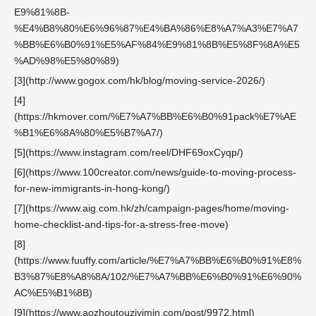
E9%81%8B-
%E4%B8%80%E6%96%87%E4%BA%86%E8%A7%A3%E7%A7
%BB%E6%B0%91%E5%AF%84%E9%81%8B%E5%8F%8A%E5
%AD%98%E5%80%89)
[3](http://www.gogox.com/hk/blog/moving-service-2026/)
[4]
(https://hkmover.com/%E7%A7%BB%E6%B0%91pack%E7%AE
%B1%E6%8A%80%E5%B7%A7/)
[5](https://www.instagram.com/reel/DHF69oxCyqp/)
[6](https://www.100creator.com/news/guide-to-moving-process-
for-new-immigrants-in-hong-kong/)
[7](https://www.aig.com.hk/zh/campaign-pages/home/moving-
home-checklist-and-tips-for-a-stress-free-move)
[8]
(https://www.fuuffy.com/article/%E7%A7%BB%E6%B0%91%E8%
B3%87%E8%A8%8A/102/%E7%A7%BB%E6%B0%91%E6%90%
AC%E5%B1%8B)
[9](https://www.aozhoutouziyimin.com/post/9972.html)