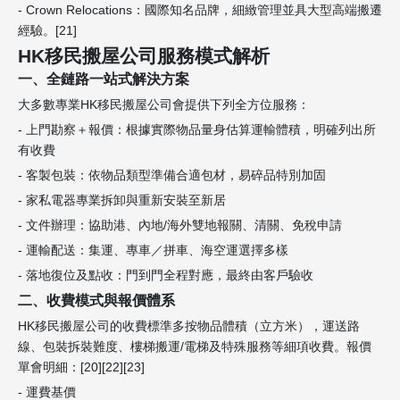
- Crown Relocations：國際知名品牌，細緻管理並具大型高端搬遷
經驗。[21]
HK移民搬屋公司服務模式解析
一、全鏈路一站式解決方案
大多數專業HK移民搬屋公司會提供下列全方位服務：
- 上門勘察＋報價：根據實際物品量身估算運輸體積，明確列出所
有收費
- 客製包裝：依物品類型準備合適包材，易碎品特別加固
- 家私電器專業拆卸與重新安裝至新居
- 文件辦理：協助港、內地/海外雙地報關、清關、免稅申請
- 運輸配送：集運、專車／拼車、海空運選擇多樣
- 落地復位及點收：門到門全程對應，最終由客戶驗收
二、收費模式與報價體系
HK移民搬屋公司的收費標準多按物品體積（立方米），運送路
線、包裝拆裝難度、樓梯搬運/電梯及特殊服務等細項收費。報價
單會明細：[20][22][23]
- 運費基價