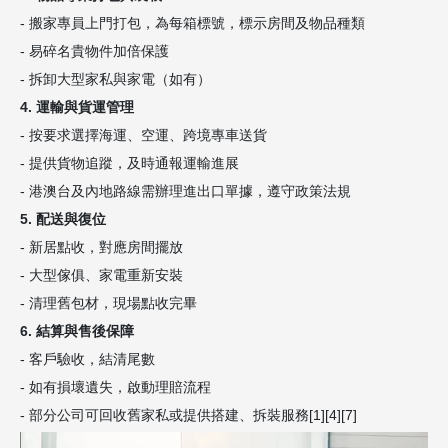
- 搬家專員上門打包，為每箱標號，標示房間及物品種類
- 易碎名貴物件加倍保護
- 拆卸大型家私與家電（如有）
4. 運輸與貨運管理
- 按要求選擇海運、空運、跨境專車送貨
- 提供貨物追蹤，及時通報運輸進展
- 港澳台及內地路線需辦理進出口單據，遵守政策法規
5. 配送與復位
- 新居點收，對應房間擺放
- 大型傢俱、家電重新安裝
- 清理舊包材，現場點收完畢
6. 結算與售後保障
- 客戶驗收，結清尾數
- 如有損壞遺失，啟動理賠流程
- 部分公司可回收舊家私或提供搭建、拆裝服務[1][4][7]