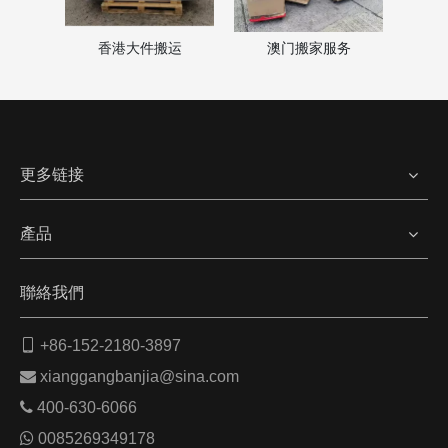
澳门搬家服务
家
香港大件搬运
更多链接
產品
聯絡我們

+86-152-2180-3897

xianggangbanjia@sina.com

400-630-6066

0085269349178