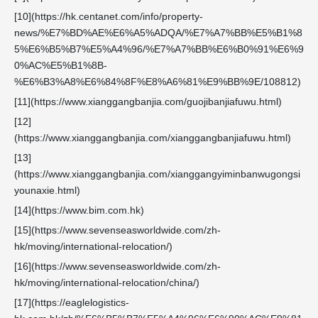
[10](https://hk.centanet.com/info/property-
news/%E7%BD%AE%E6%A5%ADQA/%E7%A7%BB%E5%B1%8
5%E6%B5%B7%E5%A4%96/%E7%A7%BB%E6%B0%91%E6%9
0%AC%E5%B1%8B-
%E6%B3%A8%E6%84%8F%E8%A6%81%E9%BB%9E/108812)
[11](https://www.xianggangbanjia.com/guojibanjiafuwu.html)
[12]
(https://www.xianggangbanjia.com/xianggangbanjiafuwu.html)
[13]
(https://www.xianggangbanjia.com/xianggangyiminbanwugongsi
younaxie.html)
[14](https://www.bim.com.hk)
[15](https://www.sevenseasworldwide.com/zh-
hk/moving/international-relocation/)
[16](https://www.sevenseasworldwide.com/zh-
hk/moving/international-relocation/china/)
[17](https://eaglelogistics-