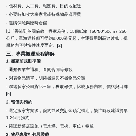
- 包材費、人工費、報關費、目的地配送
- 必要時加收大宗家電或特殊物品處理費
- 選購保險與臨時倉儲
以「香港到英國倫敦」搬家為例，15個紙箱（50*50*50cm）250
公斤，單海運報價可從約9,000港元起，空運費用則高達數萬，視
服務內容與快件速度而定。[2]
三、專業搬運流程詳解
1. 搬家前規劃準備
- 通知舊業主退租、查閱合同等條款
- 列表物品清單，明確搬運與不搬物品分類
- 聯絡多家公司貨比三家，獲取報價，比較服務內容、價格與口碑
[5]
2. 報價與預約
- 選定搬家方案後，簽約並繳交訂金鎖定檔期，繁忙時段建議提早
1-2個月預約
- 確認新舊居設施（電水煤、電梯、車位）暢通
3. 物品專業打包與裝載