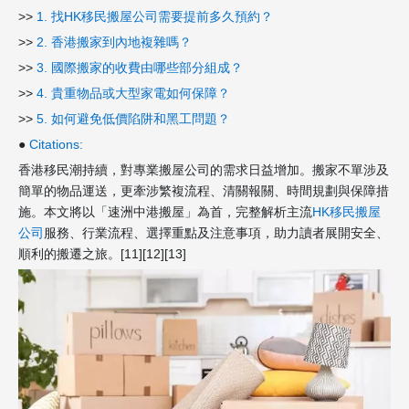
>>
1. 找HK移民搬屋公司需要提前多久預約？
>>
2. 香港搬家到內地複雜嗎？
>>
3. 國際搬家的收費由哪些部分組成？
>>
4. 貴重物品或大型家電如何保障？
>>
5. 如何避免低價陷阱和黑工問題？
●
Citations:
香港移民潮持續，對專業搬屋公司的需求日益增加。搬家不單涉及
簡單的物品運送，更牽涉繁複流程、清關報關、時間規劃與保障措
施。本文將以「速洲中港搬屋」為首，完整解析主流
HK移民搬屋
公司
服務、行業流程、選擇重點及注意事項，助力讀者展開安全、
順利的搬遷之旅。[11][12][13]