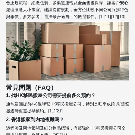
合正規流程、細緻包裝、多渠道運輸及全面售後保障，讓客戶安心
處理搬遷大小事宜。建議提前規劃，全方位比較不同公司服務特色
與報價，多方參考，選擇最合適自己的搬遷夥伴。[1][11][12][13]
常見問題（FAQ）
1. 找HK移民搬屋公司需要提前多久預約？
通常建議提前4-6週聯繫HK移民搬屋公司，特別是旺季或跨境/國際
搬遷時更需提早预约。[11][21]
2. 香港搬家到內地複雜嗎？
過程涉及兩地報關及細分物品標識，有經驗的HK移民搬屋公司全
程協助辦理，化繁為簡。[25][24]