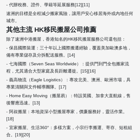
- 代辦稅務、證件、學籍等延展服務[12][11]
速洲的目標是全程減少搬家風險，讓用戶安心移居海外或內地任何
城市。
其他主流 HK移民搬屋公司推薦
除了速洲中港搬屋，香港知名的HK移民搬屋服務公司還包括：
- 保昌國際裝運：三十年以上國際搬遷經驗，覆蓋美加歐澳多地，
備有專業儲存及分拆配送服務。[14]
- 七海國際（Seven Seas Worldwide）：提供門到門全包搬家流
程，尤其適合大型家庭及長距離遷徙。[15][16]
- 義高物流（Eagle Logistics）：專攻北美、澳洲、歐洲市場，具
專業清關與文件輔導團隊。[17]
- Home Easy Moving（搬屋易）：特設英國、加拿大直航線，售
後響應迅速。[13]
- 阿叔搬屋：本地資深小型搬屋專家，價廉服務好，靈活作業。
[18]
- 宜家搬屋、生活360°：多樣方案，小宗行李搬運、寄存、短租組
合。[19][20]