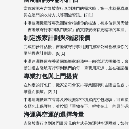
當你確認有吉隆坡寄行李到澳門的需求時，第一步就是聯絡
與在澳門的收貨方式等關鍵資訊。[2][1]
中港速洲搬屋等專業團隊會根據你的描述，初步估算所需體
「吉隆坡寄行李到澳門搬家」的實際規模有更精準的掌握。[12
制定搬家計劃與確認報價
完成初步評估後，吉隆坡寄行李到澳門搬家公司會根據你的
圍的搬家計劃書。[5][1]
中港速洲搬屋在香港國際搬家服務中一向強調透明報價，會
楚知道吉隆坡寄行李到澳門的每一筆費用來源，並在確認後簽署
專業打包與上門提貨
在約定的打包日，搬家公司會安排專業團隊到吉隆坡住處，
堆疊而損壞。[2][1]
中港速洲搬屋在香港及跨境搬家中積累的打包經驗，可直接
衣櫃包上保護膜，並按照「重物在下、輕物在上」的原則碼箱，降
海運與空運的選擇考量
吉隆坡寄行李到澳門最常見的方式是海運與空運兩種，如何選擇