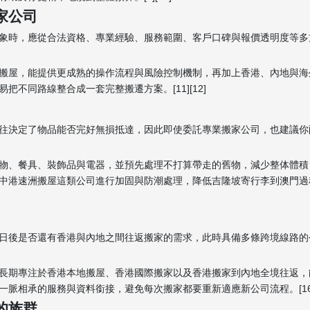
家公司
象時，應從合法資格、專業經驗、服務範圍、客戶口碑與報價透明度等多
搬屋，能提供更成熟的操作流程與風險控制機制，再加上香港、內地與海
不同路線整合成一套完整搬遷方案。[11][12]
往決定了物品能否完好無損抵達，因此即使委託專業搬家公司，也建議你
物、餐具、裝飾品與電器，並預先處理不打算帶走的舊物，減少整体體積
中港速洲搬屋這類公司進行加固與防潮處理，降低吉隆坡寄行李到澳門過
日後是否還有香港與內地之間往返搬家的需求，此時具備多條跨境線路的
長期專注於香港本地搬屋、香港國際搬家以及香港搬家到內地全境往返，
相承的服務與資料銜接，避免每次搬家都要重新適應新公司流程。[16][
的族群