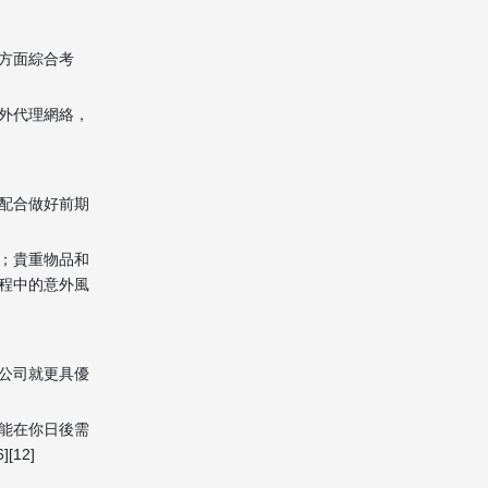
方面綜合考
外代理網絡，
配合做好前期
；貴重物品和
程中的意外風
公司就更具優
能在你日後需
12]