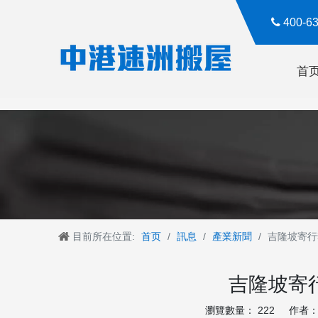

400-
首
目前所在位置:
首页
/
訊息
/
產業新聞
/
吉隆坡寄行
吉隆坡寄
瀏覽數量：
222
作者： R