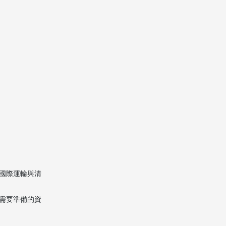
為何不建議以普通快遞
取代專業搬家公司
總結
常見問題（FAQ）
1. 吉隆坡寄行李到澳門搬家
一般需要多久？
2. 吉隆坡寄行李到澳門搬家
費用怎樣計算？
3. 吉隆坡寄行李到澳門可以
托運哪些物品？
國際運輸與清
4. 吉隆坡寄行李到澳門需要
自己打包嗎？
需要準備的資
5. 為什麼吉隆坡寄行李到澳
門應該找專業搬家公司，而