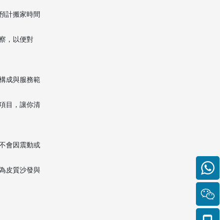
不是普通快遞？
Citations:
預計搬家時間
察，以便對
構成與服務範
項目，讓你清
不會因震動或
為皮質沙發與