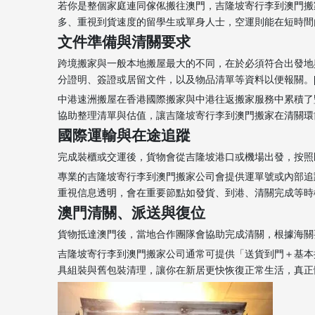
若你是整個家庭連同傢俬搬往澳門，吉隆坡寄行李到澳門搬
多、重視到貨速度的留學生或單身人士，空運則能在短時間內抵
文件準備與清關要求
跨境搬家與一般本地搬屋最大的不同，在於必須符合出發地
分證明、簽證或居留文件，以及物品清單等資料以便報關。[7]
中港速洲搬屋在香港國際搬家與中港往返搬家服務中累積了
協助整理清單與估值，讓吉隆坡寄行李到澳門搬家在清關環節更順
國際運輸與在途追蹤
完成裝櫃或交運後，貨物會從吉隆坡港口或機場出發，按照既
專業的吉隆坡寄行李到澳門搬家公司會提供運單號或內部追
重視信息透明，會在重要節點如發貨、到港、清關完成等時機主
澳門清關、派送與復位
貨物抵達澳門後，當地合作團隊會協助完成清關，根據海關要
吉隆坡寄行李到澳門搬家公司通常可提供「送貨到門＋基本
具組裝與舊包裝清理，讓你在新居更快恢復正常生活，真正體會