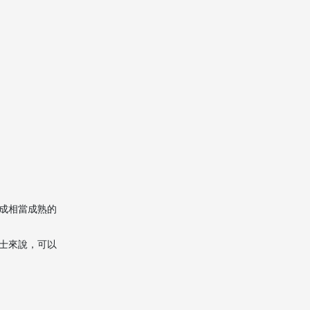
國際運輸與在途追蹤
澳門清關、派送與復位
價格與收費構成解析
如何挑選合適的吉隆坡
寄行李到澳門搬家公司
打包技巧與風險控制建
議
成相當成熟的
中港速洲搬屋可延伸的
跨境服務
士來說，可以
適合使用吉隆坡寄行李
到澳門搬家公司的族群