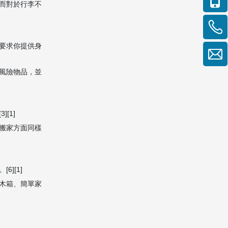
而對於行李不
要求你提供身
風險物品，並
[1]
搬家方面同樣
][1]
木箱、簡單家