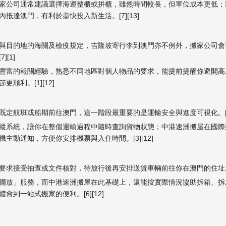
家公司通常建議選擇海運整櫃或拼櫃，雖然時間較長，但單位成本更低；
達澳門，有利於盡快投入新生活。[7][13]
與目的地的海關及檢疫規定，吉隆坡寄行李到澳門亦不例外，搬家公司會
[1]
豐富的報關經驗，熟悉不同地區對個人物品的要求，能提前提醒你避開高
利。[1][12]
定航班或船期前往澳門，這一階段最重要的是運輸安全與進度可視化。[3]
蹤系統，讓你在整個運輸過程中隨時查詢貨物狀態；中港速洲搬屋在國際
動通知，方便你安排機票與入住時間。[3][12]
求接受抽查或文件核對，待放行後再安排送貨車輛前往你在澳門的住址。[6
擺放」服務，而中港速洲搬屋在此基礎上，還能按實際情況協助拆箱、拆
到一站式搬家的便利。[6][12]