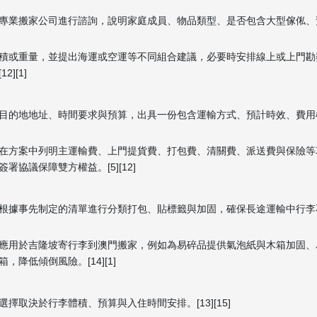
專業搬家公司進行諮詢，說明家庭成員、物品類型、是否包含大型傢俬、
積或重量，並提出海運或空運等不同組合建議，必要時安排線上或上門勘
][1]
目的地地址、時間要求與預算，出具一份包含運輸方式、預計時效、費用
在方案中列明主運輸費、上門提貨費、打包費、清關費、派送費與保險等
協議保障雙方權益。[5][12]
根據事先制定的清單進行分類打包、貼標籤與加固，確保長途運輸中行李
應用於吉隆坡寄行李到澳門搬家，例如為易碎品提供氣泡紙與木箱加固、
低傾倒風險。[14][1]
取決於行李體積、預算與入住時間安排。[13][15]