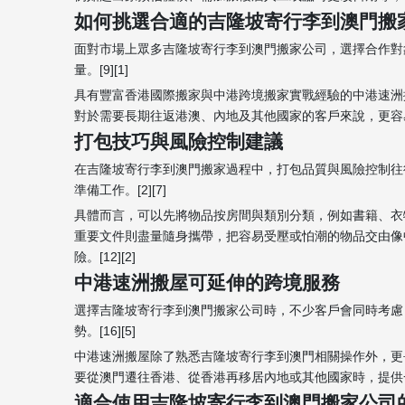
如何挑選合適的吉隆坡寄行李到澳門搬
面對市場上眾多吉隆坡寄行李到澳門搬家公司，選擇合作對
量。[9][1]
具有豐富香港國際搬家與中港跨境搬家實戰經驗的中港速洲
對於需要長期往返港澳、內地及其他國家的客戶來說，更容易把
打包技巧與風險控制建議
在吉隆坡寄行李到澳門搬家過程中，打包品質與風險控制往
準備工作。[2][7]
具體而言，可以先將物品按房間與類別分類，例如書籍、衣
重要文件則盡量隨身攜帶，把容易受壓或怕潮的物品交由像
險。[12][2]
中港速洲搬屋可延伸的跨境服務
選擇吉隆坡寄行李到澳門搬家公司時，不少客戶會同時考慮
勢。[16][5]
中港速洲搬屋除了熟悉吉隆坡寄行李到澳門相關操作外，更
要從澳門遷往香港、從香港再移居內地或其他國家時，提供一脈
適合使用吉隆坡寄行李到澳門搬家公司