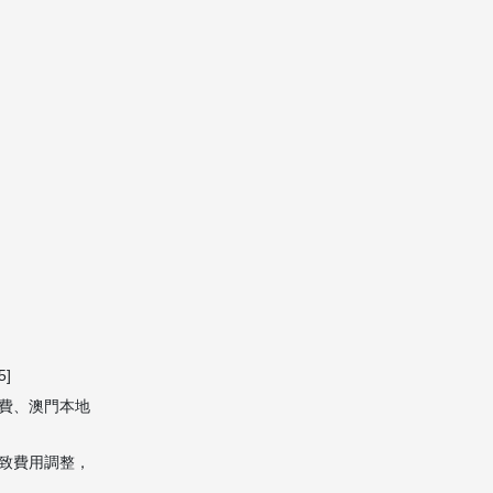
]
費、澳門本地
致費用調整，