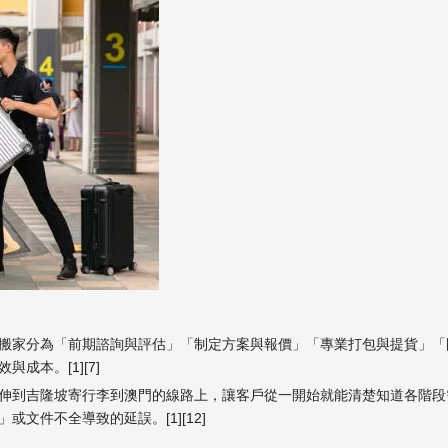
搬家分為「前期諮詢與評估」「制定方案與報價」「專業打包與提貨」「
本。[1][7]
伸到吉隆坡寄行李到澳門的線路上，讓客戶從一開始就能清楚知道各階段
文件不全導致的延誤。[1][12]