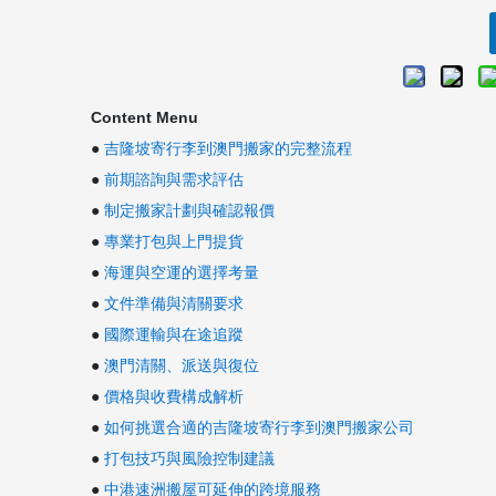
Content Menu
●
吉隆坡寄行李到澳門搬家的完整流程
●
前期諮詢與需求評估
●
制定搬家計劃與確認報價
●
專業打包與上門提貨
●
海運與空運的選擇考量
●
文件準備與清關要求
●
國際運輸與在途追蹤
●
澳門清關、派送與復位
●
價格與收費構成解析
●
如何挑選合適的吉隆坡寄行李到澳門搬家公司
●
打包技巧與風險控制建議
●
中港速洲搬屋可延伸的跨境服務