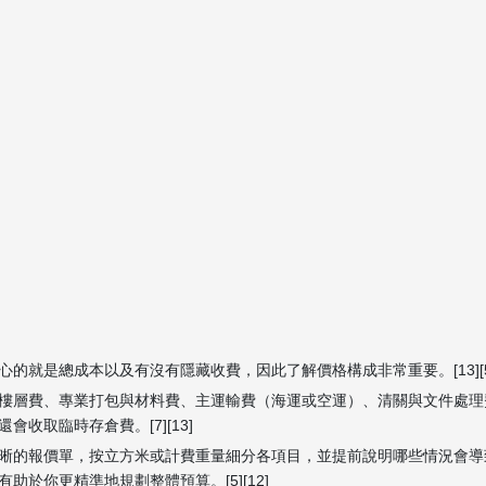
的就是總成本以及有沒有隱藏收費，因此了解價格構成非常重要。[13][5
樓層費、專業打包與材料費、主運輸費（海運或空運）、清關與文件處理
收取臨時存倉費。[7][13]
晰的報價單，按立方米或計費重量細分各項目，並提前說明哪些情況會導
於你更精準地規劃整體預算。[5][12]