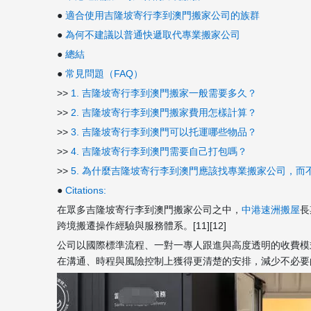
●
適合使用吉隆坡寄行李到澳門搬家公司的族群
●
為何不建議以普通快遞取代專業搬家公司
●
總結
●
常見問題（FAQ）
>>
1. 吉隆坡寄行李到澳門搬家一般需要多久？
>>
2. 吉隆坡寄行李到澳門搬家費用怎樣計算？
>>
3. 吉隆坡寄行李到澳門可以托運哪些物品？
>>
4. 吉隆坡寄行李到澳門需要自己打包嗎？
>>
5. 為什麼吉隆坡寄行李到澳門應該找專業搬家公司，而
●
Citations:
在眾多吉隆坡寄行李到澳門搬家公司之中，
中港速洲搬屋
長
跨境搬遷操作經驗與服務體系。[11][12]
公司以國際標準流程、一對一專人跟進與高度透明的收費模
在溝通、時程與風險控制上獲得更清楚的安排，減少不必要的焦慮