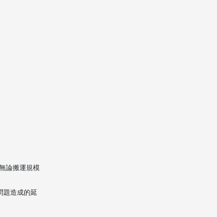
1. 美國搬家到澳門搬家公司
該如何選擇？
2. 搬家需要準備哪些清關文
件？
3. 如何保障搬家途中物品安
全？
4. 美澳跨境搬家多久能完
成？
5. 搬家公司能否提供新居安
裝及佈置？
Citations:
無論搬運規模
問題造成的延