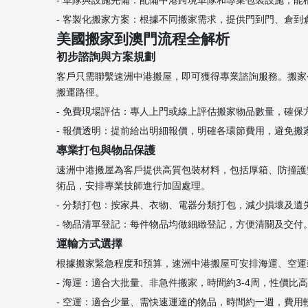
- 車隊與設施完備：配備中港跨境車隊和專業包裝設施，
- 客製化搬家方案：根據不同搬家需求，提供門到門、倉
美國搬家到澳門流程全解析
初步諮詢與方案規劃
客戶只需聯繫速洲中港搬屋，即可獲得專業諮詢服務。搬家
搬運路徑。
- 免費現場評估：專人上門或線上評估搬家物品數量，確保
- 報價透明：提前給出明細報價，明確各環節費用，避免搬家過
專業打包與物品保護
速洲中港搬屋為客戶提供高質包裝材料，包括厚箱、防撞護
術品，安排專業技師進行加固處理。
- 分類打包：按家具、衣物、電器分類打包，減少損壞及遺
- 物品清單登記：每件物品均做細緻登記，方便清關及交付
運輸方式選擇
根據搬家緊急程度和預算，速洲中港搬屋可安排海運、空運
- 海運：適合大批量、非急件搬家，時間約3-4周，性價比高。
- 空運：適合少量、需快速運達的物品，時間約一週，費用