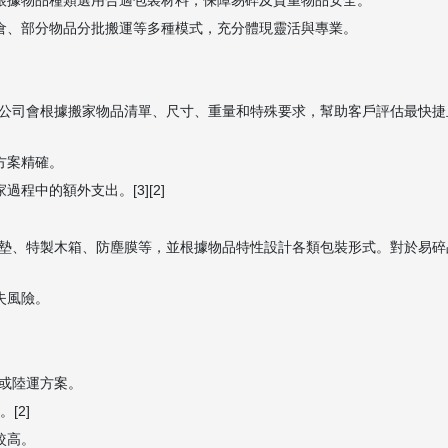
能根據物品種類選用合適包裝材料，保障易碎及貴重物品安全。
到倉、部分物品分批搬運等多種模式，充分體現靈活與專業。
公司會根據搬家物品清單、尺寸、重量和特殊要求，幫助客戶評估最快捷
方案精確。
程中的額外支出。[3][2]
墊、特製木箱、防塵膜等，並根據物品特性設計各類包裝形式。對於易碎
失風險。
。
或陸運方案。
[2]
較高。