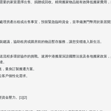
需要的家當選擇出售、捐贈或回收。精簡搬家物品能有效降低搬家費用，
處理房產出租或出售事宜，預留緊急臨時資金，並準備澳門幣用於新居開
裝建議，協助租房或購房前的物品暫存服務，讓您安穩進入新生活。
送流程多環節協作的挑戰。速洲中港搬屋深諳國際法規及各地搬家政策，
達。
送，量身訂製搬遷方案。
位客戶個性化需求。
壓力。[1][2]