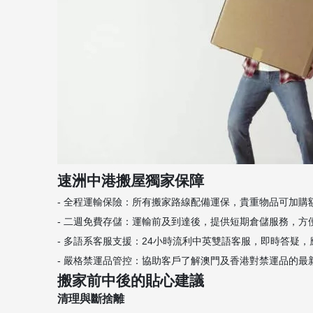
速洲中港搬屋獨家保障
- 全程運輸保險：所有搬家路線配備運保，貴重物品可加購
- 二週免費存儲：運輸前及到達後，提供短期倉儲服務，方便
- 多語系客服支援：24小時流利中英雙語客服，即時答疑
- 嚴格禁運品管控：協助客戶了解澳門及香港對禁運品的
搬家前中後的貼心建議
清理與斷捨離