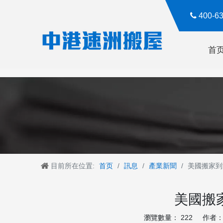

400-
首
目前所在位置:
首页
/
訊息
/
產業新聞
/
美國搬家到
美國搬
瀏覽數量：
222
作者： R