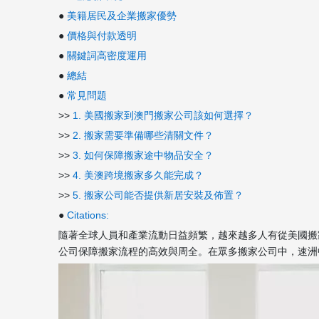
●
美籍居民及企業搬家優勢
●
價格與付款透明
●
關鍵詞高密度運用
●
總結
●
常見問題
>>
1. 美國搬家到澳門搬家公司該如何選擇？
>>
2. 搬家需要準備哪些清關文件？
>>
3. 如何保障搬家途中物品安全？
>>
4. 美澳跨境搬家多久能完成？
>>
5. 搬家公司能否提供新居安裝及佈置？
●
Citations:
隨著全球人員和產業流動日益頻繁，越來越多人有從美國搬
公司保障搬家流程的高效與周全。在眾多搬家公司中，速洲