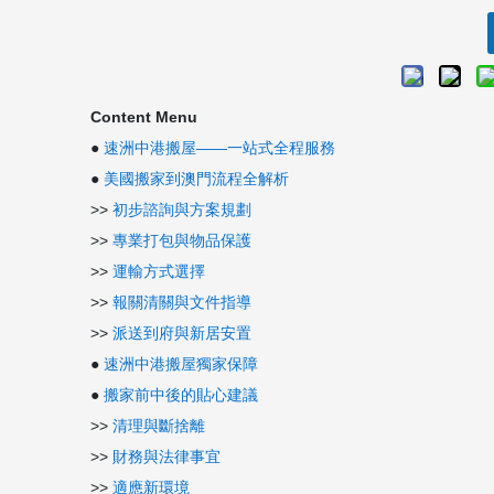
Content Menu
●
速洲中港搬屋——一站式全程服務
●
美國搬家到澳門流程全解析
>>
初步諮詢與方案規劃
>>
專業打包與物品保護
>>
運輸方式選擇
>>
報關清關與文件指導
>>
派送到府與新居安置
●
速洲中港搬屋獨家保障
●
搬家前中後的貼心建議
>>
清理與斷捨離
>>
財務與法律事宜
>>
適應新環境