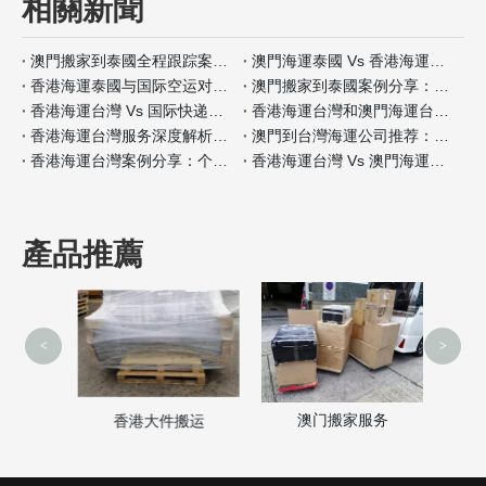
相關新聞
澳門搬家到泰國全程跟踪案例分析
澳門海運泰國 Vs 香港海運泰國包装材料服务对比
香港海運泰國与国际空运对比：何时选择海运？
澳門搬家到泰國案例分享：全程自带保险如何操作
香港海運台灣 Vs 国际快递：哪种适合小件家具？
香港海運台灣和澳門海運台灣客户评价对比
香港海運台灣服务深度解析：门到门搬家全流程
澳門到台灣海運公司推荐：安全性和价格对比
香港海運台灣案例分享：个人行李搬家经验
香港海運台灣 Vs 澳門海運台灣保险服务差异分析
產品推薦
<
>
澳门搬家服务
家
香港大件搬运