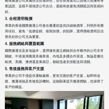
確保搬運公司具備合法營運牌照，並在香港進出口貨物方面擁有專
業認證。這樣不僅保證公司合法，還能有效避免清關延誤與貿易糾
紛。
3. 全程透明報價
專業的香港國際搬運公司會在搬遷前提供詳細報價單，列明所有費
用項目。避免「低價促銷、後期加價」的陷阱，選擇價格透明且信
譽良好的公司尤為重要。
4. 服務網絡與覆蓋範圍
國際搬運涉及多地協作，選擇擁有廣泛網絡與合作夥伴的公司非常
關鍵。中港速洲搬屋具備香港、內地及多國合作渠道，無論是搬往
歐洲、美國、澳洲還是東南亞，都能迅速安排配送與清關。
5. 售後服務與客戶支援
專業的公司不僅提供運輸服務，更有完善的客戶支援，如即時追
蹤、搬遷保險及售後投訴機制。這能顯著提升搬屋體驗，也保障了
客戶的權益。