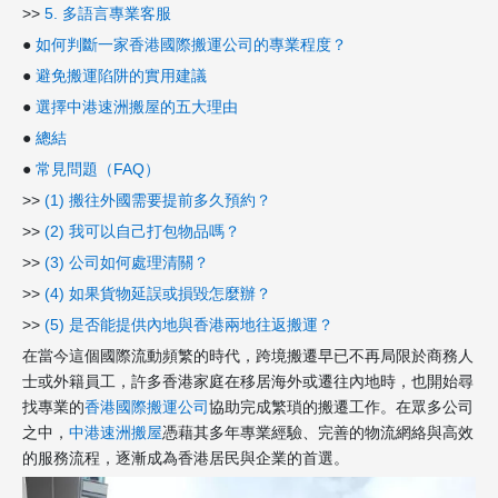
>>
5. 多語言專業客服
●
如何判斷一家香港國際搬運公司的專業程度？
●
避免搬運陷阱的實用建議
●
選擇中港速洲搬屋的五大理由
●
總結
●
常見問題（FAQ）
>>
(1) 搬往外國需要提前多久預約？
>>
(2) 我可以自己打包物品嗎？
>>
(3) 公司如何處理清關？
>>
(4) 如果貨物延誤或損毀怎麼辦？
>>
(5) 是否能提供內地與香港兩地往返搬運？
在當今這個國際流動頻繁的時代，跨境搬遷早已不再局限於商務人
士或外籍員工，許多香港家庭在移居海外或遷往內地時，也開始尋
找專業的
香港國際搬運公司
協助完成繁瑣的搬遷工作。在眾多公司
之中，
中港速洲搬屋
憑藉其多年專業經驗、完善的物流網絡與高效
的服務流程，逐漸成為香港居民與企業的首選。