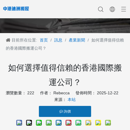
目前所在位置:
首页
/
訊息
/
產業新聞
/
如何選擇值得信賴
香港搬家
香港搬家到深圳
公司新聞
中港搬家
香港搬家到上海
香港搬家到内地
香港移民搬迁
產業新聞
香港搬家到大陆
香港跨国搬家
香港国际搬家
客戶案例
深港搬家公司
的香港國際搬運公司？
如何選擇值得信賴的香港國際搬
運公司？
瀏覽數量：
222
作者： Rebecca 發佈時間： 2025-12-22
來源：
本站
詢價