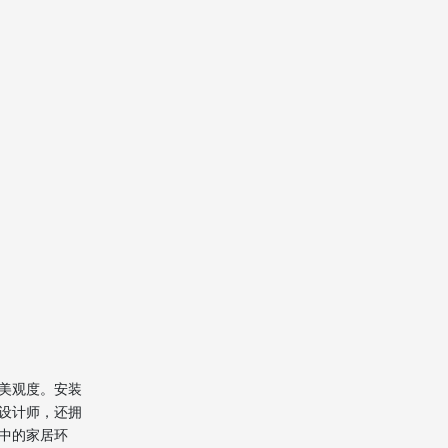
提前规划安装时间与地点
安装过程中的沟通与协作
安装后的验收与保养
香港安装家私的常见挑
战与解决方案
空间限制与家具尺寸不匹配
搬运与安装过程中的损坏风
险
安装质量与售后服务问题
香港安装家私的未来发
展趋势
美观度。安装
智能化与自动化技术的应用
设计师，还拥
环保与可持续发展理念的推
中的家居环