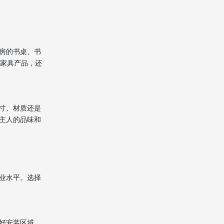
广
个性化与定制化服务的深化
相关问题及答案
房的书桌、书
1. 问：在香港安装家私需要
的家具产品，还
注意哪些事项？
2. 问：香港家私市场有哪些
特点？
寸、材质还是
3. 问：如何避免在安装家私
主人的品味和
过程中损坏家具？
4. 问：香港安装家私的未来
发展趋势是什么？
5. 问：在香港定制家私需要
业水平。选择
注意哪些问题？
好安装区域，