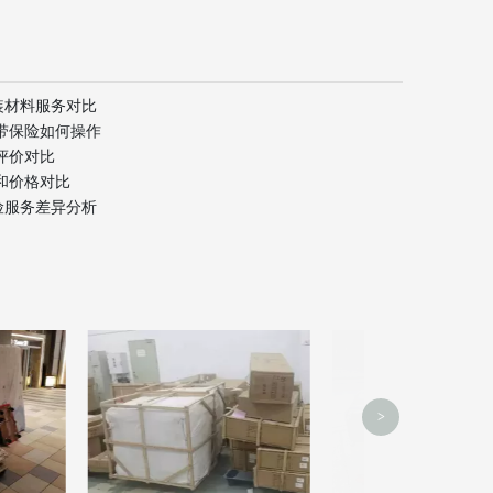
装材料服务对比
带保险如何操作
评价对比
和价格对比
险服务差异分析
香港搬家
>