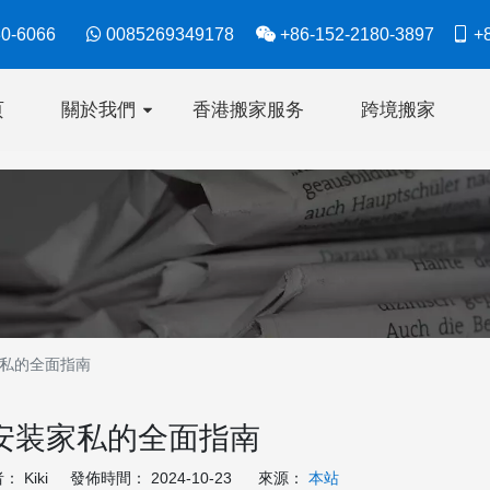
630-6066

0085269349178

+86-152-2180-3897

+8
页
關於我們
香港搬家服务
跨境搬家
私的全面指南
安装家私的全面指南
 Kiki 發佈時間： 2024-10-23 來源：
本站