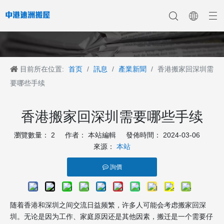
目前所在位置:
首页
/
訊息
/
產業新聞
/
香港搬家回深圳需
香港搬家
香港搬家到深圳
公司新聞
中港搬家
香港搬家到上海
香港搬家到内地
香港移民搬迁
產業新聞
香港搬家到大陆
香港跨国搬家
香港国际搬家
客戶案例
深港搬家公司
要哪些手续
香港搬家回深圳需要哪些手续
瀏覽數量：
2
作者： 本站編輯 發佈時間： 2024-03-06
來源：
本站
詢價
随着香港和深圳之间交流日益频繁，许多人可能会考虑搬家回深
圳。无论是因为工作、家庭原因还是其他因素，搬迁是一个需要仔