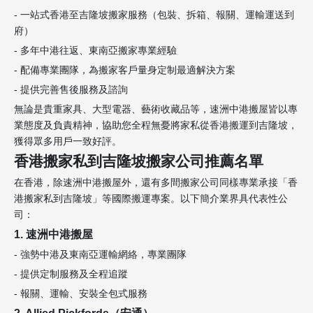
- 一站式香港至吉隆坡搬家服務（包裝、拆箱、報關、運輸運送到
府）
- 多年中港往返、東南亞搬家專業經驗
- 配備專業團隊，為搬家客戶量身定制最適解決方案
- 提供完善售後服務及諮詢
無論是貴重家具、大型電器、藝術收藏品等，速洲中港搬屋皆以專
業態度及負責精神，協助您全程無憂將家私從香港搬運到吉隆坡，
獲得眾多用戶一致好評。
香港搬家私到吉隆坡搬家公司推薦名單
在香港，除速洲中港搬屋外，還有多間搬家公司同樣專業承接「香
港搬家私到吉隆坡」等國際搬運專案。以下簡介業界具代表性公
司：
1. 速洲中港搬屋
- 強勢中港及東南亞運輸網絡，專業團隊
- 提供定制服務及全程追蹤
- 報關、運輸、安裝全包式服務
2. Allied Pickfords（安通）