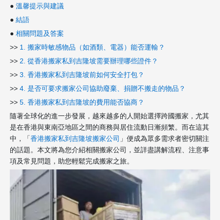
●
溫馨提示與建議
●
結語
●
相關問題及答案
>>
1. 搬家時敏感物品（如酒類、電器）能否運輸？
>>
2. 從香港搬家私到吉隆坡需要辦理哪些證件？
>>
3. 香港搬家私到吉隆坡前如何安全打包？
>>
4. 是否可要求搬家公司協助廢棄、捐贈不搬走的物品？
>>
5. 香港搬家私到吉隆坡的費用能否協商？
隨著全球化的進一步發展，越來越多的人開始選擇跨國搬家，尤其
是在香港與東南亞地區之間的商務與居住流動日漸頻繁。而在這其
中，「
香港搬家私到吉隆坡搬家公司
」便成為眾多需求者密切關注
的話題。本文將為您介紹相關搬家公司，並詳盡講解流程、注意事
項及常見問題，助您輕鬆完成搬家之旅。