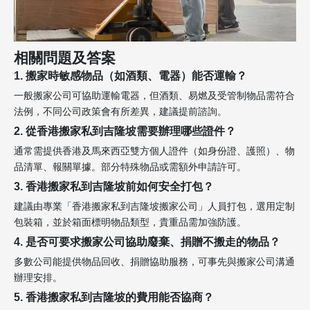
相關問題及答案
1. 搬家時敏感物品（如酒類、電器）能否運輸？
一般搬家公司可協助運輸電器，但酒類、易燃及受管制物品需符合
法例，不同公司政策會有所差異，建議提前諮詢。
2. 從香港搬家私到吉隆坡需要辦理哪些證件？
通常需提供香港及馬來西亞雙方個人證件（如身份證、護照）、物
品清單、報關單據。部分特殊物品或需額外申請許可。
3. 香港搬家私到吉隆坡前如何安全打包？
建議由專業「香港搬家私到吉隆坡搬家公司」人員打包，選用定制
包裝箱，並於箱面標明物品類型，貴重品需加強防護。
4. 是否可要求搬家公司協助廢棄、捐贈不搬走的物品？
多數公司能提供物品回收、捐贈協助服務，可事先與搬家公司溝通
辦理安排。
5. 香港搬家私到吉隆坡的費用能否協商？