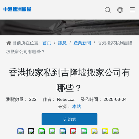
目前所在位置:
首页
/
訊息
/
產業新聞
/
香港搬家私到吉隆
香港搬家
香港搬家到深圳
公司新聞
中港搬家
香港搬家到上海
香港搬家到内地
香港移民搬迁
產業新聞
香港搬家到大陆
香港跨国搬家
香港国际搬家
客戶案例
深港搬家公司
坡搬家公司有哪些？
香港搬家私到吉隆坡搬家公司有
哪些？
瀏覽數量：
222
作者： Rebecca 發佈時間： 2025-08-04
來源：
本站
詢價