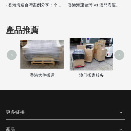
香港海運台灣案例分享：个人行李搬家经验
香港海運台灣 Vs 澳門海運台灣保险服务差异分析
產品推薦
<
>
澳门搬家服务
家
香港大件搬运
更多链接
產品