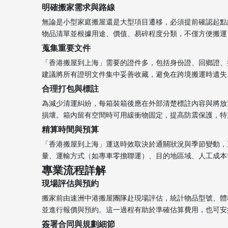
明確搬家需求與路線
無論是小型家庭搬屋還是大型項目遷移，必須提前確認起點
物品清單並根據用途、價值、易碎程度分類，不僅方便搬運，也
蒐集重要文件
「香港搬屋到上海」需要的證件多，包括身份證、回鄉證、
建議將所有證明文件集中妥善收藏，避免在跨境搬運時遺失。[3
合理打包與標註
為減少清運糾紛，每箱裝箱後應在外部清楚標註內容與將放
損壞。箱內留有空間時可用緩衝物固定，提高防震保護，特別
精算時間與預算
「香港搬屋到上海」運送時效取決於通關狀況與季節變動，
量、運輸方式（如專車零擔聯運）、目的地區域、人工成本等多
專業流程詳解
現場評估與預約
搬家前由速洲中港搬屋團隊赴現場評估，統計物品型號、體
並進行報價與預約。這一過程有助於準確估算費用，也可安排最
簽署合同與規劃細節