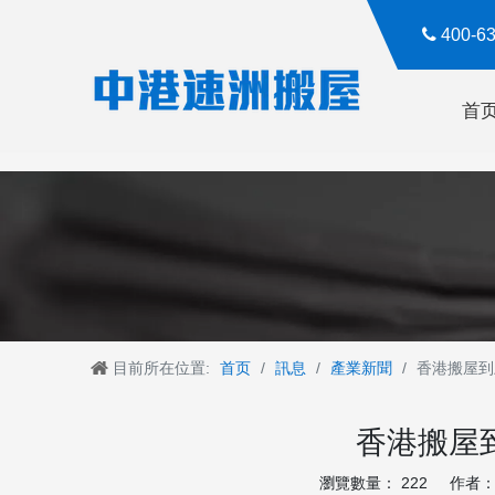

400-
首
目前所在位置:
首页
/
訊息
/
產業新聞
/
香港搬屋到
香港搬屋
瀏覽數量：
222
作者： R