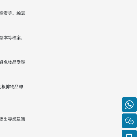
Citations:
檔案等。編寫
副本等檔案。
避免物品受壓
則根據物品總
提出專業建議