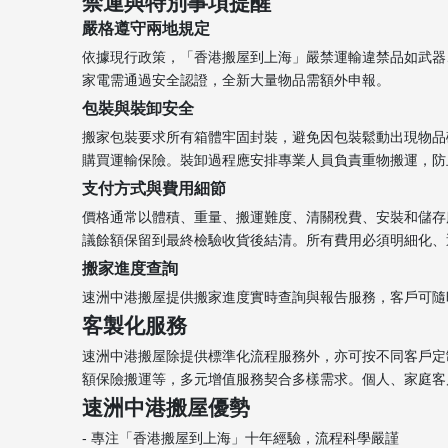
禁運與特別事項提醒
嚴格遵守兩地規定
依據現行政策，「香港搬屋到上海」嚴禁運輸違禁品如武器
家電需通過安全認證，全新大量物品需額外申報。
包裝與裝卸安全
搬家包裝要求所有箱體牢固封裝，避免因包裝鬆動出現物品
購買運輸保險。裝卸過程應安排專業人員負責重物搬運，防
支付方式與費用細節
價格通常以體積、重量、搬運難度、清關稅費、安裝和儲存
議餘額保留到最終檢驗收貨後結清。所有費用必須明細化、透
搬家進度查詢
速洲中港搬屋提供搬家進度實時查詢與報告服務，客戶可隨
客製化服務
速洲中港搬屋除提供標準化流程服務外，亦可按不同客戶定
額保險搬運等，多元增值服務契合多樣需求。個人、家庭客
速洲中港搬屋優勢
- 專注「香港搬屋到上海」十年經驗，流程科學嚴謹