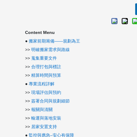
Content Menu
●
搬家前期籌備——規劃為王
>>
明確搬家需求與路線
>>
蒐集重要文件
>>
合理打包與標註
>>
精算時間與預算
●
專業流程詳解
>>
現場評估與預約
>>
簽署合同與規劃細節
>>
報關與清關
>>
輸運與落地安裝
>>
居家安置支持
●
監控與應急–安心有保障