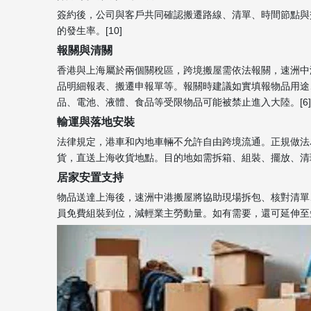
簽約後，公司與客戶共同確認搬遷路線、清單、時間節點與
的發生率。[10]
報關與清關
香港與上海屬於兩個關稅區，跨境搬屋需依法報關，速洲中
品明細報表、搬遷申報單等。報關時建議如實填報物品用途
品、電池、液體、食品等受限物品可能被禁止進入大陸。[6][
輸運與落地安裝
法律規定，港車和內地車輛不允許自由跨境流通。正規做法
貨，直送上海收貨地點。目的地如需拆箱、組裝、擺放、清理
居家安置支持
物品送達上海後，速洲中港搬屋將協助現場拆包、核對清單
員免費組裝到位，減輕業主勞動量。如有需要，還可延伸至