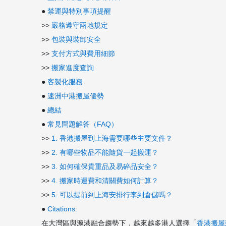
●
禁運與特別事項提醒
>>
嚴格遵守兩地規定
>>
包裝與裝卸安全
>>
支付方式與費用細節
>>
搬家進度查詢
●
客製化服務
●
速洲中港搬屋優勢
●
總結
●
常見問題解答（FAQ）
>>
1. 香港搬屋到上海需要哪些主要文件？
>>
2. 有哪些物品不能隨貨一起搬運？
>>
3. 如何確保貴重品及易碎品安全？
>>
4. 搬家時運費和清關費如何計算？
>>
5. 可以提前到上海安排行李到倉儲嗎？
●
Citations:
在大灣區與滬港融合趨勢下，越來越多港人選擇「
香港搬屋