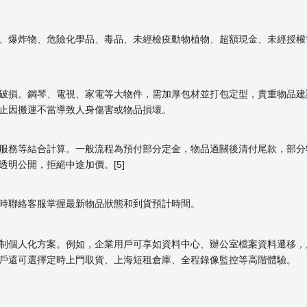
、爆炸物、危險化學品、毒品、未經檢疫動物植物、超額現金、未經授權
破損。鋼琴、電視、家電等大物件，需加厚包材並打包定型，貴重物品建
止因搬運不當導致人身傷害或物品損壞。
服務等結合計算。一般流程為預付部分定金，物品過關後清付尾款，部分
明公開，拒絕中途加價。[5]
時聯絡客服掌握最新物品狀態和到貨預計時間。
制個人化方案。例如，企業用戶可享如資料中心、辦公室檔案資料遷移，
戶還可選擇定時上門取貨、上海短租倉庫、全程錄像監控等高階體驗。