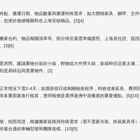
終點、搬遷日期、物品數量與搬運特殊需求，如大體積家具、鋼琴、文件
便於後續報關和在上海安頓物品。[2][4]
搬家合約、物品報關清單等。部分情況還需準備護照、上海居住證、簽證
][6]
置房間。建議重物分裝於小箱，輕物或大件擇大箱，裝箱時切忌塞太滿，
是易碎品與貴重物件。[2]
正常情況下需2-4天；如遇節假日或相關檢疫程序，時效或會延長。費用
重因素進行核算，透明報價是選擇速洲中港搬屋的重要優點。[5][10]
積，拍照存證，根據搬家規模與特殊需求（需不需要吊裝、拆裝家具等）
合適的車輛型號和團隊規模。[10][5]