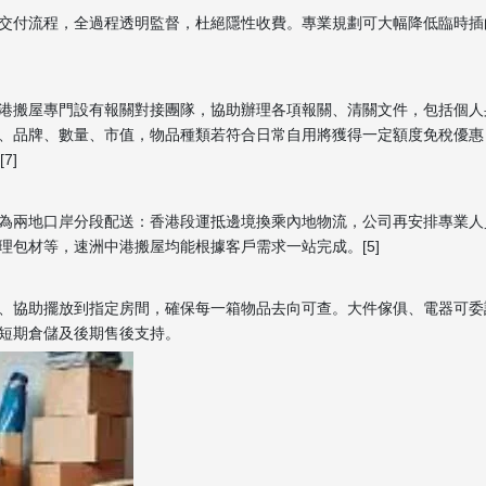
交付流程，全過程透明監督，杜絕隱性收費。專業規劃可大幅降低臨時插
港搬屋專門設有報關對接團隊，協助辦理各項報關、清關文件，包括個人
、品牌、數量、市值，物品種類若符合日常自用將獲得一定額度免稅優惠
7]
為兩地口岸分段配送：香港段運抵邊境換乘內地物流，公司再安排專業人
包材等，速洲中港搬屋均能根據客戶需求一站完成。[5]
、協助擺放到指定房間，確保每一箱物品去向可查。大件傢俱、電器可委
短期倉儲及後期售後支持。