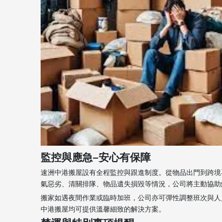
監控與應急–安心有保障
速洲中港搬屋設有全程監控與跟進制度。從物品出門到跨境
氣惡劣、清關排隊、物品遺失損毀等情況，公司將主動協助
搬家如遇夜間作業或臨時加班，公司亦可彈性調整班次與人
中港搬屋均可提供溫馨細致的解決方案。