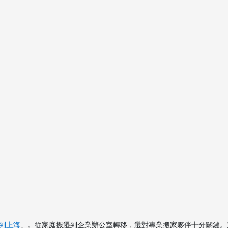
到上海
」。從家庭搬遷到企業辦公室轉移，選對專業搬家夥伴十分關鍵。