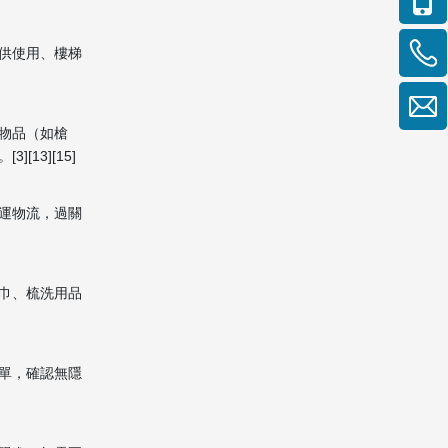
供使用、樓梯
物品（如槍
3][15]
運物流，過關
巾、梳洗用品
單，確認無隱