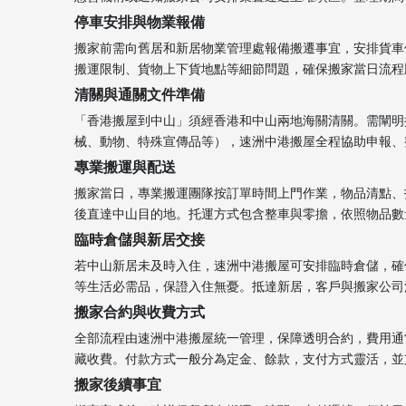
停車安排與物業報備
搬家前需向舊居和新居物業管理處報備搬遷事宜，安排貨車
搬運限制、貨物上下貨地點等細節問題，確保搬家當日流程
清關與通關文件準備
「香港搬屋到中山」須經香港和中山兩地海關清關。需闡明
械、動物、特殊宣傳品等），速洲中港搬屋全程協助申報、整理
專業搬運與配送
搬家當日，專業搬運團隊按訂單時間上門作業，物品清點、
後直達中山目的地。托運方式包含整車與零擔，依照物品數量、價值
臨時倉儲與新居交接
若中山新居未及時入住，速洲中港搬屋可安排臨時倉儲，確
等生活必需品，保證入住無憂。抵達新居，客戶與搬家公司
搬家合約與收費方式
全部流程由速洲中港搬屋統一管理，保障透明合約，費用通
藏收費。付款方式一般分為定金、餘款，支付方式靈活，並
搬家後續事宜