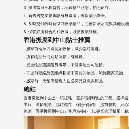
3. 搬遷當日全程監督，記錄物品狀態，拍照留存。
4. 新舊居交接要查驗有無遺漏，確保物品齊全。
5. 及時交付臨時倉儲或收納物品，完善新居水電與其他設
6. 保管好所有合約和收據，以便後續維權。
香港搬屋到中山貼士推薦
- 搬家前兩至四週開始收拾，減少臨時混亂。
- 所有物品分門別類裝箱，有標籤。
- 貴重物品建議隨身攜帶，不隨搬運公司運輸。
- 可提前聯絡慈善組織捐贈不需要的物品，減輕搬家負擔。
- 搬家前一天預備當晚入住必需品及急救用品。
總結
香港搬屋到中山是一項複雜、需多環節聯動的工程。選擇速
申報、運輸配送、臨時儲存、保險保障等。提前規劃、細心
終以「香港搬屋到中山」客戶為核心，以專業管理體系、精