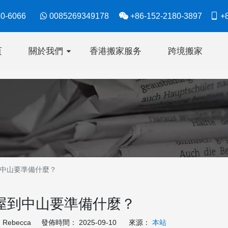
630-6066

0085269349178

+86-152-2180-3897

+8
页
關於我們
香港搬家服务
跨境搬家
中山要準備什麼？
屋到中山要準備什麼？
ebecca 發佈時間： 2025-09-10 來源：
本站