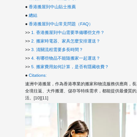
●
香港搬屋到中山貼士推薦
●
總結
●
香港搬屋到中山常見問題（FAQ）
>>
1. 香港搬屋到中山需要準備哪些文件？
>>
2. 搬家時電器、家具怎麼安排運送？
>>
3. 清關流程需要多長時間？
>>
4. 有哪些物品不能隨搬家一起運送？
>>
5. 搬家費用如何計算，是否有隱藏收費？
●
Citations:
速洲中港搬屋，作為香港專業的搬家和物流服務供應商，長
全境往返、大件搬運、儲存等特殊需求，都能提供最優質的
活。[10][11]