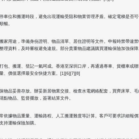
停車位和搬運時段，避免出現運輸受阻和物業管理矛盾。確定電梯是否可
順暢。
搬家用途，準備身份證明、物品清單、居住證明等文件。申報時禁帶違禁
資料，及時審核避免違規。部分貴重物品建議購買運輸保險加強保障。[3][1
打包、搬運、登記一氣呵成。香港至深圳口岸，再通過專車、貨櫃車或聯
選擇最安全快捷方案。[1][6][7][8]
保物品妥善存放。辦妥新居物業交接、檢查水電網絡配套，買齊床單、毛
清點物品、監督擺放，簽署結算文件。
常依據物品重量、運輸路程、人工搬運難度等計算。客戶可要求詳細報價
支持運輸保險加購。