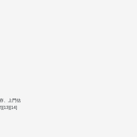
哪些文件？
2. 搬家時電器、家具怎麼安
排運送？
3. 清關流程需要多長時間？
4. 有哪些物品不能隨搬家一
起運送？
5. 搬家費用如何計算，是否
有隱藏收費？
Citations:
存、上門估
][14]