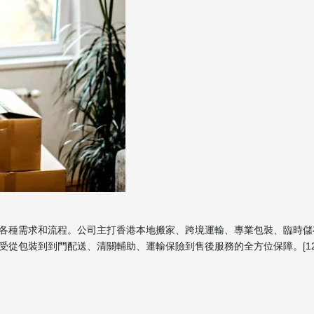
各種需求和流程。公司主打香港本地搬家、跨境運輸、專業包裝、臨時儲
裝到到門配送、清關輔助、運輸保險到售後服務的全方位保障。[12][13