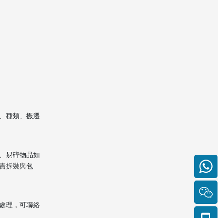
、種類、搬遷
、易碎物品如
責拆裝與包
處理，可聯絡