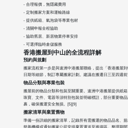
- 合理報價，無隱藏費用
- 定制搬家方案和運輸路線
- 提供紙箱、氣泡袋等專業包材
- 清關申報全程協助
- 協助舊居、新居物業停車安排
- 可選擇臨時倉儲服務
香港搬屋到中山的全流程詳解
預約與規劃
搬家流程第一步是與速洲中港搬屋聯絡，提出「香港搬屋到
日期等細節，制訂專屬搬家計劃。建議在搬遷日三至四週前
物品分類與專業包裝
搬屋前的物品分類和包裝至關重要。速洲中港搬屋提供紙箱
珠寶、文件、電器等須特別包裝並明確標註，部分重要物品
裹，確保搬運安全無損。[5][9]
搬家清單與棄置舊物
準備一份詳細的搬家清單，記錄所有需搬運的物品品名、規
慈善機構或通知搬家公司安排棄置運送至堆填區。整理期間可同