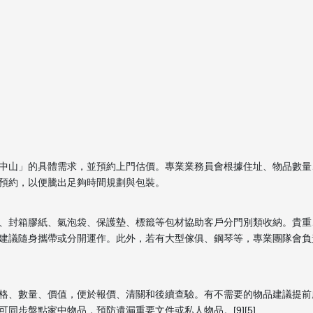
中山」的具體需求，並預約上門估價。專業業務員會根據住址、物品數量
預約，以便騰出足夠時間規劃與包裝。
、封箱膠紙、氣泡袋、保護墊、標籤等包材協助客戶分門別類收納。貴重
建議隨身攜帶或分開運作。此外，若有大型傢俱、鋼琴等，專業團隊會負
格、數量、價值，便於報價、清關和後續查驗。有不需要的物品建議提前
步盤點家中物品，預防遺漏重要文件或私人物品。[9][5]