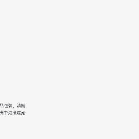
品包裝、清關
洲中港搬屋始