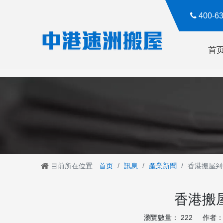

400-
首
目前所在位置:
首页
/
訊息
/
產業新聞
/
香港搬屋到
香港搬
瀏覽數量：
222
作者： R