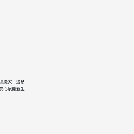
專業搬運與配送
臨時倉儲與新居交接
搬家合約與收費方式
搬家後續事宜
香港搬屋到中山注意事
項
香港搬屋到中山貼士推
境搬家，還是
薦
安心展開新生
總結
香港搬屋到中山常見問
題（FAQ）
1. 香港搬屋到中山需要準備