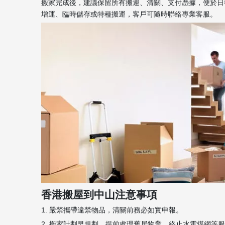
搬家完成後，建議保留所有搬運、清關、支付憑據，便於日
增運、臨時儲存或特種搬運，客戶可隨時聯絡專業客服。
香港搬屋到中山注意事項
1. 嚴禁攜帶違禁物品，清關前務必如實申報。
2. 搬家計劃早規劃，提前處理舊居物業、終止水電煤網等