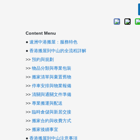
Content Menu
●
速洲中港搬屋：服務特色
●
香港搬屋到中山的全流程詳解
>>
預約與規劃
>>
物品分類與專業包裝
>>
搬家清單與棄置舊物
>>
停車安排與物業報備
>>
清關與通關文件準備
>>
專業搬運與配送
>>
臨時倉儲與新居交接
>>
搬家合約與收費方式
>>
搬家後續事宜
●
香港搬屋到中山注意事項