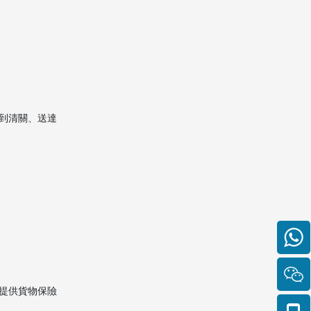
相關問題
1. 移民澳洲時哪些物品不能
運輸？
2. 搬家運費怎麼計算？
3. 運送家電有什麼注意事
項？
到清關、送達
4. 如何預防物品在運輸途中
損壞？
5. 建議何時預約搬家公司？
提供貨物保險