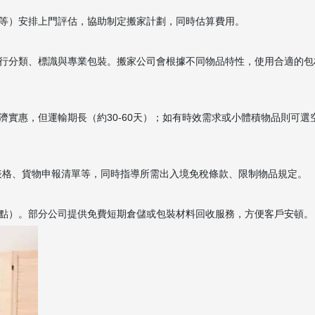
等）安排上門評估，協助制定搬家計劃，同時估算費用。
行分類、標識與專業包裝。搬家公司會根據不同物品特性，使用合適的包
實惠，但運輸期長（約30-60天）；如有時效需求或小體積物品則可選
4表格、貨物申報清單等，同時指導所需出入境免稅條款、限制物品規定。
點）。部分公司提供免費短期倉儲或包裝材料回收服務，方便客戶安頓。