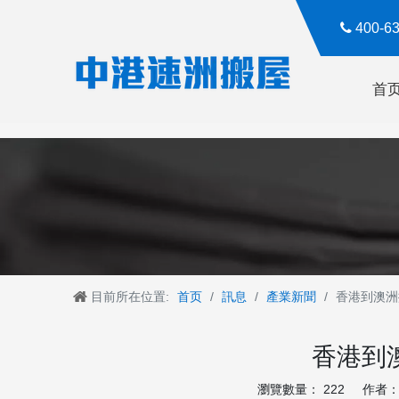

400-
首
目前所在位置:
首页
/
訊息
/
產業新聞
/
香港到澳洲
香港到
瀏覽數量：
222
作者： R