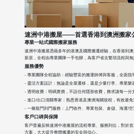
速洲中港搬屋——首選香港到澳洲搬家
專業一站式國際搬家服務
速洲中港搬屋憑藉多年的港澳及國際搬遷經驗，在香港到澳
新居，全程由專業團隊一手包辦，為客戶省去繁瑣流程與無
服務優勢
- 專業團隊全程協助：經驗豐富的搬運師傅與客服，全面指
- 靈活方案設計：無論是全屋遷移，還是少量行李、專業
- 透明收費：明碼實價，不設任何隱形收費，務求讓每一分
- 進口/出口清關專家：熟悉香港及澳洲海關規程，有效避
- 一條龍門到門服務：上門收件、專業包裝、倉儲、海運/
客戶口碑與保障
客戶普遍反映速洲中港搬屋的流程專業、服務到位，對於首
方案，大大提升整體搬遷的安全與信心。