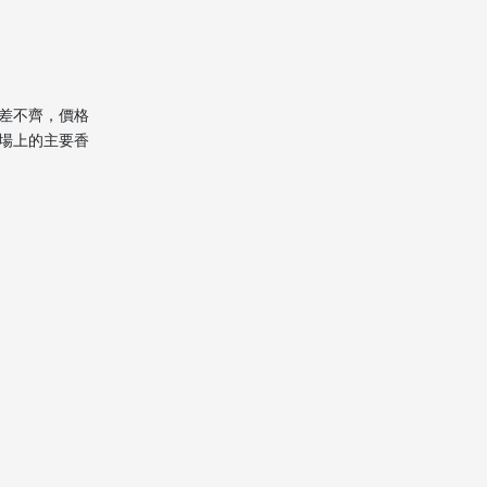
澳洲目的地送貨與安置
搬屋選擇攻略與注意事
項
差不齊，價格
如何選擇合適的香港到澳洲
場上的主要香
搬家公司？
香港到澳洲搬家物品打
包指南
一般物品
電器與家具
禁運品/限制物品
成本與報價影響因素
結語