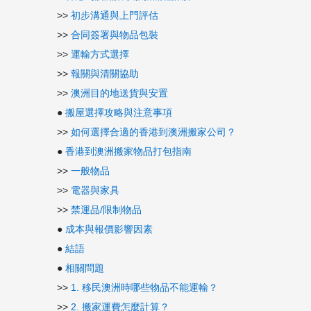
>>
初步溝通與上門評估
>>
合同簽署與物品包裝
>>
運輸方式選擇
>>
報關與清關協助
>>
澳洲目的地送貨與安置
●
搬屋選擇攻略與注意事項
>>
如何選擇合適的香港到澳洲搬家公司？
●
香港到澳洲搬家物品打包指南
>>
一般物品
>>
電器與家具
>>
禁運品/限制物品
●
成本與報價影響因素
●
結語
●
相關問題
>>
1. 移民澳洲時哪些物品不能運輸？
>>
2. 搬家運費怎麼計算？