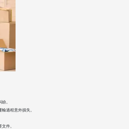
。
糾紛。
運輸過程意外損失。
。
要文件。