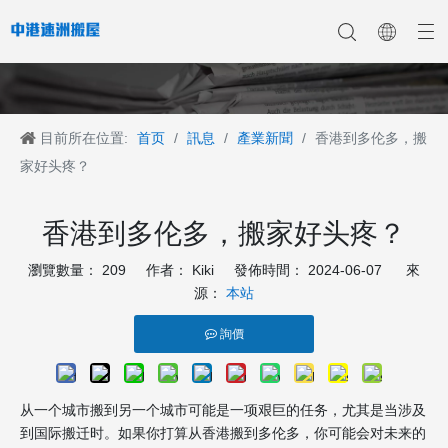
目前所在位置:
首页
/
訊息
/
產業新聞
/
香港到多伦多，搬
香港搬家
香港搬家到深圳
公司新聞
中港搬家
香港搬家到上海
香港搬家到内地
香港移民搬迁
產業新聞
香港搬家到大陆
香港跨国搬家
香港国际搬家
客戶案例
深港搬家公司
家好头疼？
香港到多伦多，搬家好头疼？
瀏覽數量：
209
作者： Kiki 發佈時間： 2024-06-07 來
源：
本站
詢價
从一个城市搬到另一个城市可能是一项艰巨的任务，尤其是当涉及
到国际搬迁时。如果你打算从香港搬到多伦多，你可能会对未来的