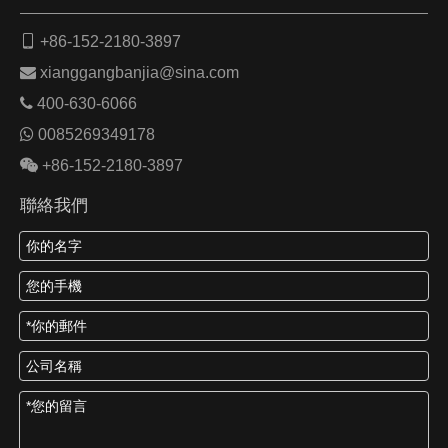

+86-152-2180-3897

xianggangbanjia@sina.com

400-630-6066

0085269349178

+86-152-2180-3897
聯絡我們