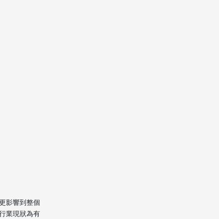
4. 海關與法律合規
5. 客戶服務與追蹤回饋
香港到加拿大搬家流程
全解析
香港到加拿大搬家常見
問題與注意事項
物品打包技巧
敏感物品及禁寄項目
報關與稅費
運輸時效
保險與售後
更影響到整個
行業現狀為有
香港到加拿大搬家公司