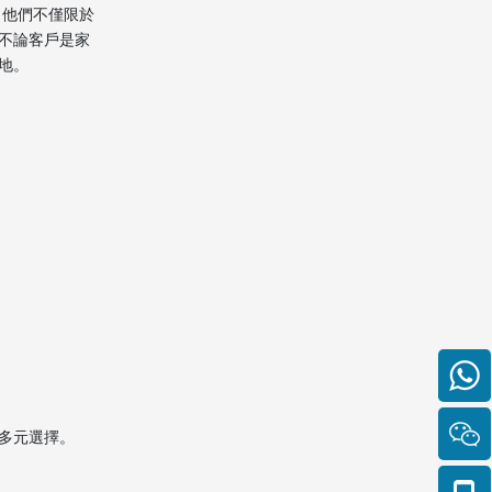
。他們不僅限於
2. 可以選擇空運還是海運？
不論客戶是家
3. 速洲中港搬屋可處理哪些
地。
特殊物品？
4. 移民搬家有稅務優惠嗎？
5. 如何保障物品安全抵達加
拿大？
多元選擇。