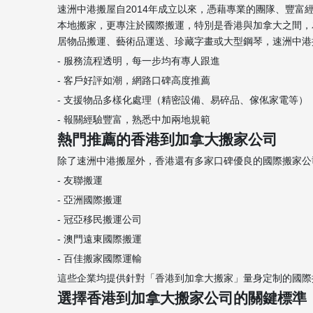
速洲中港搬屋自2014年成立以來，憑藉專業的團隊、豐
本地搬家，更專注於國際搬運，特別是香港與加拿大之間，
居物品搬運、藝術品運送、珍藏字畫或大型鋼琴，速洲中港
- 服務流程透明，每一步均有專人跟進
- 客戶好評如潮，網路口碑高度推薦
- 支援物品多樣化處理（精密設備、易碎品、傢俬家電等）
- 報關經驗豐富，熟悉中加兩地規範
熱門推薦的香港到加拿大搬家公司
除了速洲中港搬屋外，香港還有多家口碑優良的國際搬家公
- 友聯搬運
- 亞洲國際搬運
- 冠亞移民搬運公司
- 澳門遠東國際搬運
- 百佳搬家國際運輸
這些企業均提供針對「香港到加拿大搬家」量身定制的國際
選擇香港到加拿大搬家公司的關鍵標準