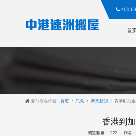

400-
首
目前所在位置:
首页
/
訊息
/
產業新聞
/
香港到加拿
香港到加
瀏覽數量：
222
作者： R