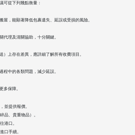
議可從下列幾點衡量：
搬屋，能顯著降低包裹遺失、延誤或受損的風險。
關代理及清關協助，十分關鍵。
送）上存在差異，應詳細了解所有收費項目。
過程中的各類問題，減少延誤。
更多保障。
性，並提供報價。
易碎品、貴重物品）。
運往港口。
大進口手續。