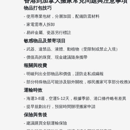
香港到加拿大搬家常見問題與注意事項
物品打包技巧
- 使用專業包材，分層加固，配備防震材料
- 家電需專人拆卸
- 易碎金屬、瓷器另行標註
敏感物品及禁寄項目
- 武器、違禁品、液體、動植物（受限制或禁止入境）
- 價值高的珠寶、現金建議隨身攜帶
報關與稅費
- 明確列出全部物品和價值，謹防走私或瞞報
- 部分特殊物品可能涉及額外關稅，移民搬家可享部分稅務
運輸時效
- 海運3-8週，空運5-12天，根據季節、港口條件略有差異
- 提早規劃出行，預留時間辦理搬家申請
保險與售後
- 建議購買全額運輸保險