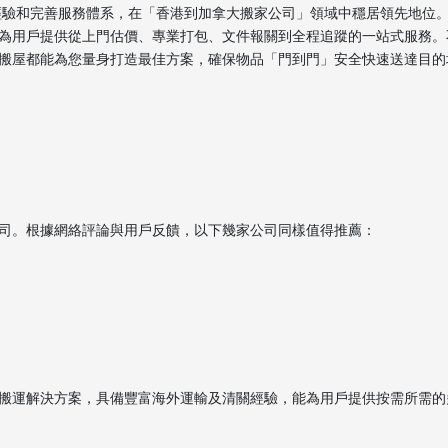
富經驗和完善服務體系，在「香港到加拿大搬家公司」領域中穩居領先地位
為用戶提供從上門估價、專業打包、文件報關到全程追蹤的一站式服務。
搬屋都能為您量身打造最佳方案，確保物品「門到門」安全快速送達目的
司。根據網絡評論與用戶反饋，以下幾家公司同樣值得推薦：
搬運解決方案，具備豐富海外運輸及清關經驗，能為用戶提供按需所需的