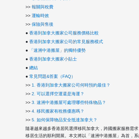
>>
報關與稅費
>>
運輸時效
>>
保險與售後
●
香港到加拿大搬家公司服務價格比較
●
香港到加拿大搬家公司的常見服務模式
●
「速洲中港搬屋」的獨特優勢
●
香港到加拿大搬家小貼士
●
總結
●
常見問題&答案（FAQ）
>>
1. 香港到加拿大搬家公司何時預約最佳？
>>
2. 可以選擇空運還是海運？
>>
3. 速洲中港搬屋可處理哪些特殊物品？
>>
4. 移民搬家有稅務優惠嗎？
>>
5. 如何保障物品安全抵達加拿大？
隨著越來越多香港居民選擇移民加拿大，跨國搬家服務需求
移居生活的順利開展。本文將以「速洲中港搬屋」為首，系