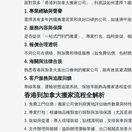
面對眾多「香港到加拿大搬家公司」，到底該如何選擇？建
1. 專業經驗與聲譽
選擇具有多年跨國搬運背景和良好口碑的公司，如速洲中港
2. 服務內容與保障
是否提供「一站式門到門搬遷」、專業打包、臨時倉儲、報
3. 報價合理透明
不同公司在價格、附加費和增值服務（如免費估價、包材贈
4. 海關與法律合規
熟悉香港與加拿大進出口條例的搬家公司，能有效規避清關
5. 客戶服務與追蹤回饋
專線客服、運輸狀態追蹤系統、保險等能夠為搬家過程提供
香港到加拿大搬家流程全解析
1. 免費上門估價：搬家公司會到府實地評估物件數量與特
2. 專業打包：根據物品種類進行歸類與加強保護（尤其是
3. 裝箱與提運：專人現場裝箱，貼標識明細，安排裝車與
4. 文件辦理與報關：協助辦理運輸單據、出口報關及加拿