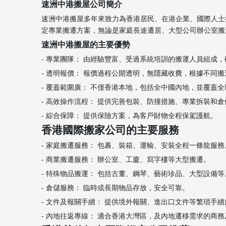
速洲中港搬屋公司簡介
速洲中港搬屋多年來致力為香港居民、在港企業、國際人士
定專業搬遷方案，無論是家庭長途遷居、大型公司辦公室搬
速洲中港搬屋的主要優勢
- 專業團隊： 由經驗豐富、受過系統培訓的搬運人員組成
- 透明報價： 報價過程公開透明，無隱藏收費，根據不同
- 覆蓋範圍廣： 不僅香港本地，包括全中國內地，並覆蓋
- 高效操作流程： 提供完善包裝、防撞措施、專業拆裝和
- 綜合保障： 提供保險方案，為客戶財物全程保駕護航。
香港國際搬家公司的主要服務
- 家庭搬遷服務： 包裹、裝箱、運輸、安裝全程一條龍服務
- 商業搬遷服務： 辦公室、工廈、寫字樓等大型搬遷。
- 特殊物品搬運： 包括古董、鋼琴、藝術珍品、大型設備等
- 倉儲服務： 臨時或長期物品存放，安全可靠。
- 文件及報關手續： 提供境外報關、進出口文件等繁瑣手續
- 內地往返專線： 適合香港大灣區，及內地遷移需求的商