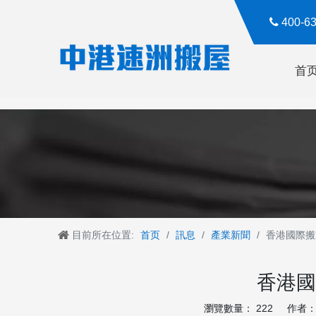

400-
首
目前所在位置:
首页
/
訊息
/
產業新聞
/
香港國際搬
香港國
瀏覽數量：
222
作者： R