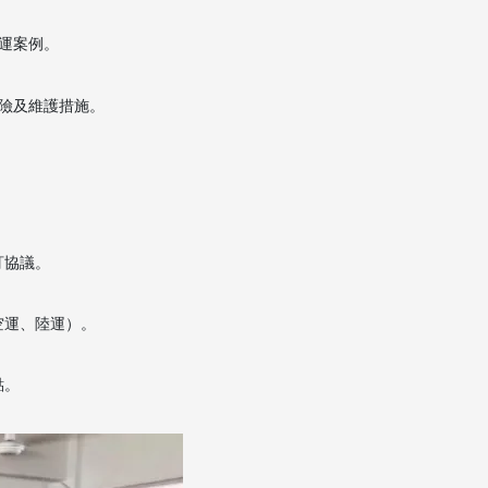
運案例。
險及維護措施。
訂協議。
空運、陸運）。
點。