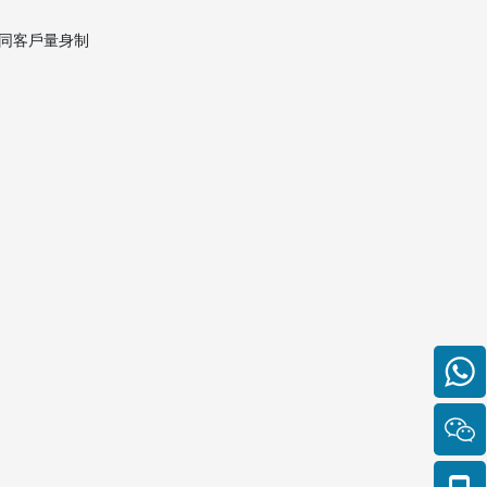
司？
同客戶量身制
2. 香港國際搬家公司的收費
標準是怎麼計算的？
3. 國際搬遷過程中如何保障
物品安全？
4. 香港國際搬家公司能否協
助報關及辦理手續？
5. 如何判斷哪間香港國際搬
家公司適合我？