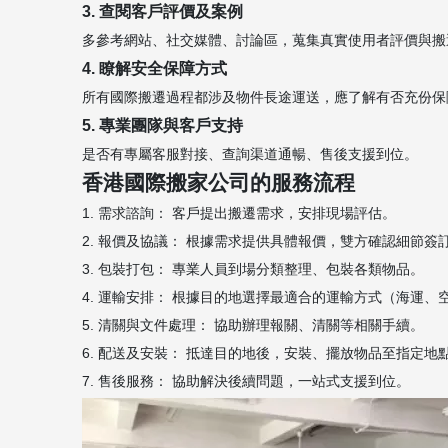
3. 查閱客戶評價及案例
多參考網站、社交媒體、討論區，蒐集真實使用者評價與搬
4. 瞭解安全保障方式
所有國際搬遷過程都涉及物件長途運送，應了解有否充份保
5. 專業團隊與客戶支持
是否有專屬客服對接、查詢渠道通暢、售後支援到位。
香港國際搬家公司的服務流程
1. 需求諮詢： 客戶提出搬遷需求，安排現場評估。
2. 報價及協議： 根據需求提供具體報價，雙方確認細節簽
3. 包裝打包： 專業人員到場分類整理、包裝各類物品。
4. 運輸安排： 根據目的地選擇最適合的運輸方式（海運、
5. 清關與文件處理： 協助辦理報關、清關等相關手續。
6. 配送及安裝： 抵達目的地後，安裝、擺放物品至指定地
7. 售後服務： 協助解決後續問題，一站式支援到位。