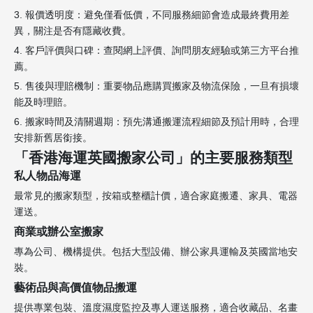
3. 報價透明度：避免僅看低價，不同服務細節會造成最終費用差
異，關注是否有隱藏收費。
4. 客戶評價與口碑：查閱網上評價、詢問朋友經驗或第三方平台推
薦。
5. 售後與理賠機制：重要物品應購買搬家及物流保險，一旦有損壞
能及時理賠。
6. 搬家時間及清關週期：預先溝通搬運流程細節及預計用時，合理
安排新舊居銜接。
「香港海運英國搬家公司」的主要服務類型
私人物品海運
最常見的搬家類型，按箱或整櫃計價，適合家庭搬遷、家具、電器
運送。
商業或辦公室搬家
專為公司、機構提供。包括大型設備、辦公家具運輸及英國當地安
裝。
藝術品與高價值物品搬運
提供專業包裝、溫度濕度監控及專人運送服務，適合收藏品、名畫