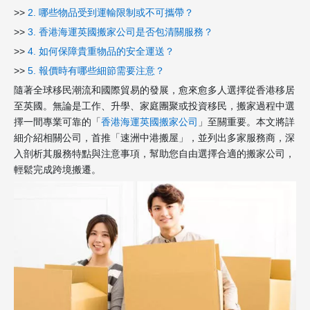
>>
2. 哪些物品受到運輸限制或不可攜帶？
>>
3. 香港海運英國搬家公司是否包清關服務？
>>
4. 如何保障貴重物品的安全運送？
>>
5. 報價時有哪些細節需要注意？
隨著全球移民潮流和國際貿易的發展，愈來愈多人選擇從香港移居
至英國。無論是工作、升學、家庭團聚或投資移民，搬家過程中選
擇一間專業可靠的「
香港海運英國搬家公司
」至關重要。本文將詳
細介紹相關公司，首推「速洲中港搬屋」，並列出多家服務商，深
入剖析其服務特點與注意事項，幫助您自由選擇合適的搬家公司，
輕鬆完成跨境搬遷。