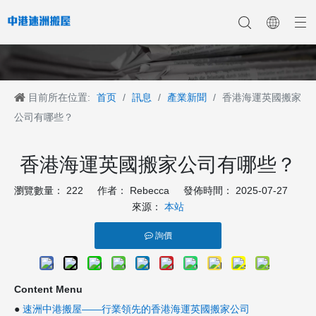
目前所在位置:
首页
/
訊息
/
產業新聞
/
香港海運英國搬家
香港搬家
香港搬家到深圳
公司新聞
中港搬家
香港搬家到上海
香港搬家到内地
香港移民搬迁
產業新聞
香港搬家到大陆
香港跨国搬家
香港国际搬家
客戶案例
深港搬家公司
公司有哪些？
香港海運英國搬家公司有哪些？
瀏覽數量：
222
作者： Rebecca 發佈時間： 2025-07-27
來源：
本站
詢價
Content Menu
●
速洲中港搬屋——行業領先的香港海運英國搬家公司