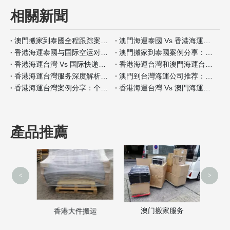
相關新聞
澳門搬家到泰國全程跟踪案例分析
澳門海運泰國 Vs 香港海運泰國包装材料服务对比
香港海運泰國与国际空运对比：何时选择海运？
澳門搬家到泰國案例分享：全程自带保险如何操作
香港海運台灣 Vs 国际快递：哪种适合小件家具？
香港海運台灣和澳門海運台灣客户评价对比
香港海運台灣服务深度解析：门到门搬家全流程
澳門到台灣海運公司推荐：安全性和价格对比
香港海運台灣案例分享：个人行李搬家经验
香港海運台灣 Vs 澳門海運台灣保险服务差异分析
產品推薦
<
>
澳门搬家服务
家
香港大件搬运