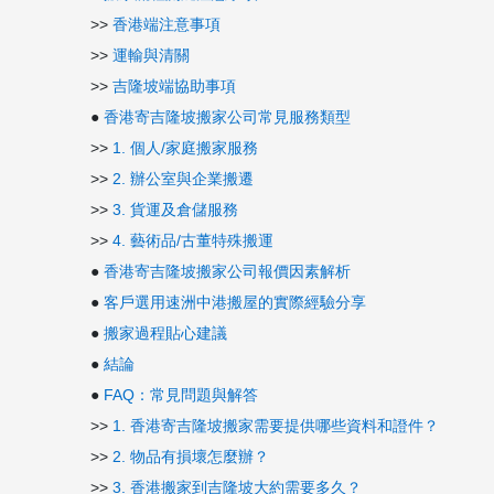
>>
香港端注意事項
>>
運輸與清關
>>
吉隆坡端協助事項
●
香港寄吉隆坡搬家公司常見服務類型
>>
1. 個人/家庭搬家服務
>>
2. 辦公室與企業搬遷
>>
3. 貨運及倉儲服務
>>
4. 藝術品/古董特殊搬運
●
香港寄吉隆坡搬家公司報價因素解析
●
客戶選用速洲中港搬屋的實際經驗分享
●
搬家過程貼心建議
●
結論
●
FAQ：常見問題與解答
>>
1. 香港寄吉隆坡搬家需要提供哪些資料和證件？
>>
2. 物品有損壞怎麼辦？
>>
3. 香港搬家到吉隆坡大約需要多久？