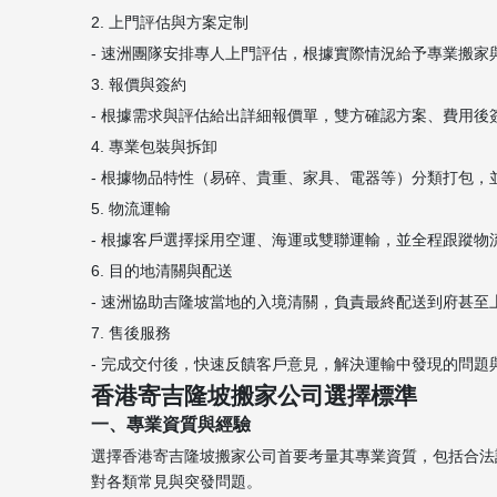
2. 上門評估與方案定制
- 速洲團隊安排專人上門評估，根據實際情況給予專業搬家
3. 報價與簽約
- 根據需求與評估給出詳細報價單，雙方確認方案、費用後
4. 專業包裝與拆卸
- 根據物品特性（易碎、貴重、家具、電器等）分類打包，
5. 物流運輸
- 根據客戶選擇採用空運、海運或雙聯運輸，並全程跟蹤物
6. 目的地清關與配送
- 速洲協助吉隆坡當地的入境清關，負責最終配送到府甚至
7. 售後服務
- 完成交付後，快速反饋客戶意見，解決運輸中發現的問題
香港寄吉隆坡搬家公司選擇標準
一、專業資質與經驗
選擇香港寄吉隆坡搬家公司首要考量其專業資質，包括合法
對各類常見與突發問題。