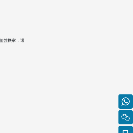
2. 物品有損壞怎麼辦？
3. 香港搬家到吉隆坡大約需
要多久？
4. 可以搬運家具和電器嗎？
整體搬家，還
需要拆裝嗎？
5. 搬家價格可以議價嗎？有
無隱藏費用？