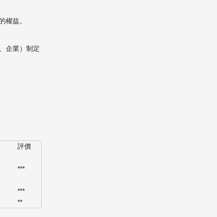
的權益。
、企業）制定
評價
***
***
**