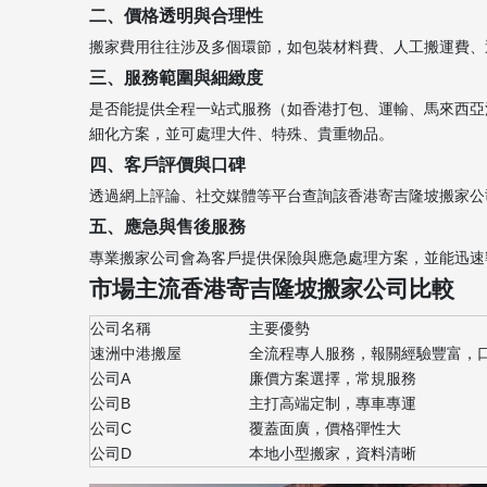
二、價格透明與合理性
搬家費用往往涉及多個環節，如包裝材料費、人工搬運費、
三、服務範圍與細緻度
是否能提供全程一站式服務（如香港打包、運輸、馬來西亞
細化方案，並可處理大件、特殊、貴重物品。
四、客戶評價與口碑
透過網上評論、社交媒體等平台查詢該香港寄吉隆坡搬家公
五、應急與售後服務
專業搬家公司會為客戶提供保險與應急處理方案，並能迅速
市場主流香港寄吉隆坡搬家公司比較
公司名稱
主要優勢
速洲中港搬屋
全流程專人服務，報關經驗豐富，
公司A
廉價方案選擇，常規服務
公司B
主打高端定制，專車專運
公司C
覆蓋面廣，價格彈性大
公司D
本地小型搬家，資料清晰