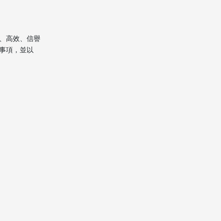
3. 貨運及倉儲服務
4. 藝術品/古董特殊搬運
、高效、信譽
事項，並以
香港寄吉隆坡搬家公司
報價因素解析
客戶選用速洲中港搬屋
的實際經驗分享
搬家過程貼心建議
結論
FAQ：常見問題與解
答
1. 香港寄吉隆坡搬家需要提
供哪些資料和證件？