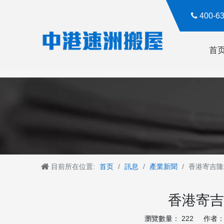

400-
首
目前所在位置:
首页
/
訊息
/
產業新聞
/
香港寄吉隆
香港寄吉
瀏覽數量：
222
作者： R