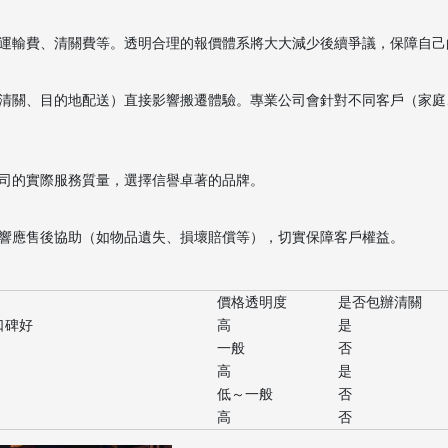
運輸費、清關費等。透明合理的報價體系將大大減少後續爭議，保障自己
清關、目的地配送）直接影響搬遷體驗。專業公司會針對不同客戶（家庭
司的實際服務質量，選擇信譽卓著的品牌。
響應售後協助（如物品遺失、損壞賠償等），切實保障客戶權益。
價格透明度
是否包辦清關
口碑好
高
是
一般
否
高
是
低～一般
否
高
否