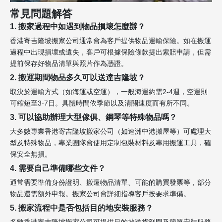
常見問題解答
1. 搬家過程中如遇到物品損壞怎麼辦？
香港寄吉隆坡搬家公司通常會為客戶提供物品運輸保險。如在搬運
過程中出現損壞或遺失，客戶可根據保險條款提出索賠申請，但需
提前保存好物品清單與照片作為憑證。
2. 搬運期間物品多久可以送達吉隆坡？
取決於運輸方式（如海運或空運），一般海運約需2-4週，空運則
可縮短至3-7日。具體時間依季節以及清關速度而有所不同。
3. 可以協助辦理大型傢俱、鋼琴等特殊物品嗎？
大多數專業香港寄吉隆坡搬家公司（如速洲中港搬屋等）可處理大
型及特殊物品，專業團隊會使用定制包裝材料及專用搬運工具，確
保安全無損。
4. 需要自己準備哪些文件？
通常需要準備身份證明、搬遷物品清單、可能的購買發票等，部分
物品還需額外申報。搬家公司會詳細指導客戶按要求準備。
5. 搬家流程中是否包括目的地安裝服務？
多數香港寄吉隆坡搬家公司可提供目的地送貨到門及簡單安裝服務