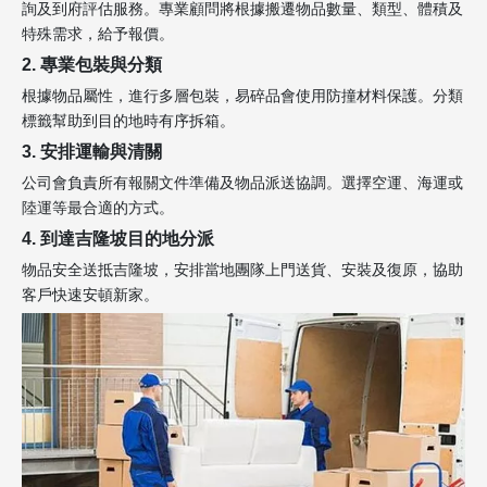
詢及到府評估服務。專業顧問將根據搬遷物品數量、類型、體積及
特殊需求，給予報價。
2. 專業包裝與分類
根據物品屬性，進行多層包裝，易碎品會使用防撞材料保護。分類
標籤幫助到目的地時有序拆箱。
3. 安排運輸與清關
公司會負責所有報關文件準備及物品派送協調。選擇空運、海運或
陸運等最合適的方式。
4. 到達吉隆坡目的地分派
物品安全送抵吉隆坡，安排當地團隊上門送貨、安裝及復原，協助
客戶快速安頓新家。