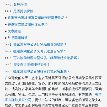
>>
3. 客戶評價
>>
4. 是否提供保險
●
香港寄吉隆坡搬家公司能辦理哪些物品？
●
香港寄吉隆坡搬家注意事項
●
文章總結
●
常見問題解答
>>
1. 搬家過程中如遇到物品損壞怎麼辦？
>>
2. 搬運期間物品多久可以送達吉隆坡？
>>
3. 可以協助辦理大型傢俱、鋼琴等特殊物品嗎？
>>
4. 需要自己準備哪些文件？
>>
5. 搬家流程中是否包括目的地安裝服務？
在全球化的今天，愈來愈多香港居民選擇移居或長期旅居馬來西亞
吉隆坡，而如何高效、安心、順利地將個人物品從香港運送至吉隆
坡，成為許多家庭與企業關注的焦點。搬家的流程不僅繁瑣，還涵
蓋報關、物流、包裝、上門服務等多種複雜細節。有專業的「
香港
寄吉隆坡搬家公司
」提供一站式的服務，可以讓您的搬遷之旅安心
無憂。本文將全面解析香港寄吉隆坡搬家公司推薦名單及其特點、