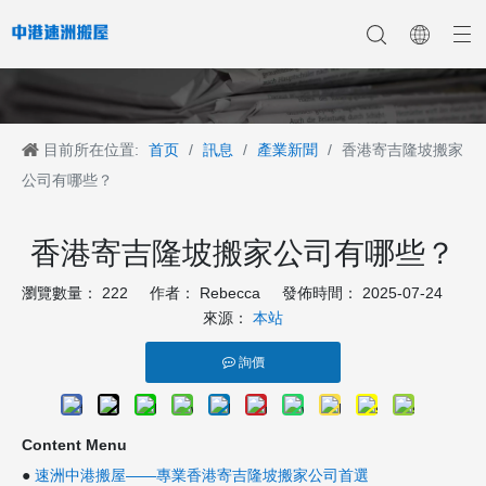
目前所在位置:
首页
/
訊息
/
產業新聞
/
香港寄吉隆坡搬家
香港搬家
香港搬家到深圳
公司新聞
中港搬家
香港搬家到上海
香港搬家到内地
香港移民搬迁
產業新聞
香港搬家到大陆
香港跨国搬家
香港国际搬家
客戶案例
深港搬家公司
公司有哪些？
香港寄吉隆坡搬家公司有哪些？
瀏覽數量：
222
作者： Rebecca 發佈時間： 2025-07-24
來源：
本站
詢價
Content Menu
●
速洲中港搬屋——專業香港寄吉隆坡搬家公司首選