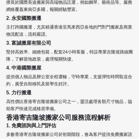
擅長於國際長途搬家與高端物品託運，例如鋼琴、藝術品等。服務
網絡覆蓋東南亞多國，報關經驗豐富。
2. 永安國際搬遷
主打跨國搬運，尤其精通香港至馬來西亞各地的門對門搬家及商業
物流配送，流程嚴謹。
3. 富誠搬屋有限公司
堅持高效率、細緻包裝，配套24小時客服，特設專業吉隆坡路線團
隊，了解當地政策，處理報關快捷。
4. 中港國際搬屋
提供個人物品及辦公室全程運輸，守時專業，支援彈性時間取送合
約，廣受自助移民及留學生好評。
5. 力行搬遷
高性價比香港寄吉隆坡搬家公司之一，靈活處理各類尺寸物品，協
助客戶快速完成移居準備。
香港寄吉隆坡搬家公司服務流程解析
1. 免費諮詢與上門評估
多數香港寄吉隆坡搬家公司於初期階段，會為客戶提供免費搬家諮