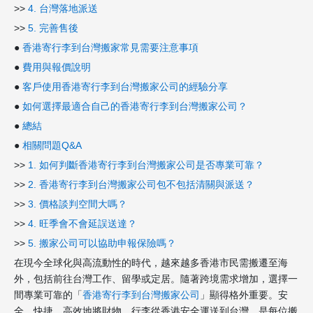
>>
4. 台灣落地派送
>>
5. 完善售後
●
香港寄行李到台灣搬家常見需要注意事項
●
費用與報價說明
●
客戶使用香港寄行李到台灣搬家公司的經驗分享
●
如何選擇最適合自己的香港寄行李到台灣搬家公司？
●
總結
●
相關問題Q&A
>>
1. 如何判斷香港寄行李到台灣搬家公司是否專業可靠？
>>
2. 香港寄行李到台灣搬家公司包不包括清關與派送？
>>
3. 價格談判空間大嗎？
>>
4. 旺季會不會延誤送達？
>>
5. 搬家公司可以協助申報保險嗎？
在現今全球化與高流動性的時代，越來越多香港市民需搬遷至海
外，包括前往台灣工作、留學或定居。隨著跨境需求增加，選擇一
間專業可靠的「
香港寄行李到台灣搬家公司
」顯得格外重要。安
全、快捷、高效地將財物、行李從香港安全運送到台灣，是每位搬