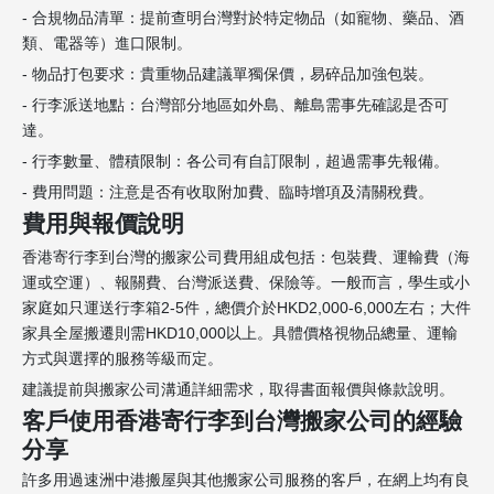
- 合規物品清單：提前查明台灣對於特定物品（如寵物、藥品、酒
類、電器等）進口限制。
- 物品打包要求：貴重物品建議單獨保價，易碎品加強包裝。
- 行李派送地點：台灣部分地區如外島、離島需事先確認是否可
達。
- 行李數量、體積限制：各公司有自訂限制，超過需事先報備。
- 費用問題：注意是否有收取附加費、臨時增項及清關稅費。
費用與報價說明
香港寄行李到台灣的搬家公司費用組成包括：包裝費、運輸費（海
運或空運）、報關費、台灣派送費、保險等。一般而言，學生或小
家庭如只運送行李箱2-5件，總價介於HKD2,000-6,000左右；大件
家具全屋搬遷則需HKD10,000以上。具體價格視物品總量、運輸
方式與選擇的服務等級而定。
建議提前與搬家公司溝通詳細需求，取得書面報價與條款說明。
客戶使用香港寄行李到台灣搬家公司的經驗
分享
許多用過速洲中港搬屋與其他搬家公司服務的客戶，在網上均有良