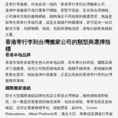
及寄行李服務。作為首屈一指的「香港寄行李到台灣搬家公司」，
速洲中港搬屋不僅注重客戶體驗，更堅守高效、安全與合理價格。
公司擁有完善的服務網絡，能夠滿足不同規模的搬遷需求，無論是
留學生簡單行李箱托運，或是全屋鋪戶跨國遷移，皆可提供一站式
解決方案，包辦報關、保險、包裝與運輸流程，讓每位顧客無後顧
之憂。
香港寄行李到台灣搬家公司的類型與選擇指
標
香港本地品牌
香港市場有多家歷史悠久的本地品牌，長年專注於跨境、國際及兩
岸三地搬運。這些公司熟悉兩地政策，報關手續簡便，更積極回應
客製化需求。例如速洲中港搬屋，正是以高效的香港寄行李到台灣
服務而著稱。
國際搬家連鎖
部分大型國際連鎖品牌也有設立香港台灣專線，雖然價格相對較
高，但一般提供更嚴密的物流保障，包括全保險、專業包裝及簽收
確認。這些企業服務標準化、經驗豐富，如DHL、Crown
Relocations、Allied Pickfords等，適合大宗、商務或高價值行李族