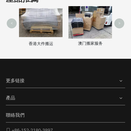
<
>
澳门搬家服务
家
香港大件搬运
更多链接
產品
聯絡我們

+86-152-2180-3897