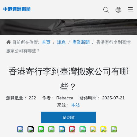
目前所在位置:
首页
/
訊息
/
產業新聞
/
香港寄行李到臺灣
香港搬家
香港搬家到深圳
公司新聞
中港搬家
香港搬家到上海
香港搬家到内地
香港移民搬迁
產業新聞
香港搬家到大陆
香港跨国搬家
香港国际搬家
客戶案例
深港搬家公司
搬家公司有哪些？
香港寄行李到臺灣搬家公司有哪
些？
瀏覽數量：
222
作者： Rebecca 發佈時間： 2025-07-21
來源：
本站
詢價