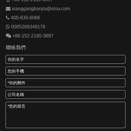

xianggangbanjia@sina.com

400-630-6066

0085269349178

+86-152-2180-3897
聯絡我們