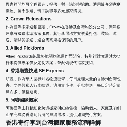
搬家顧問均可全程跟進，提供一對一諮詢與協助。適用於各類家庭
搬屋、留學派遣、轉工調職等多元搬家情境。
2. Crown Relocations
作為國際搬家連鎖巨頭，Crown在香港及台灣均設分公司，保障客
戶享有國際水準搬家服務。其行李遷移方案覆蓋打包、裝箱、運
送、清關與派送，適合需高規格保障的用戶。
3. Allied Pickfords
Allied Pickfords以嚴格把關物流運作而聞名。特別針對海運與大批
行李提供專案價及定制方案，並配備現代追蹤技術。
4. 香港順豐快遞 SF Express
順豐，作為華人世界知名物流巨擘，每日處理大量的香港到台灣包
裹、文件與私人行李轉運。適用於小件、分批寄送，每日定時定量
班次多，價格透明。
5. 阿聯國際搬家
阿聯國際主打精細化跨境搬家與細緻售後，協助個人、家庭及初創
企業完成從香港到台灣的無縫遷移，提供如期交付方案。
香港寄行李到台灣搬家服務流程詳解