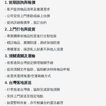
1. 前期諮詢與報價
- 客戶提供物品清單及搬運需求
- 公司安排上門查勘或線上估價
- 提供詳細報價單，簽訂合約
2. 上門打包與提貨
- 專業團隊依物品性質進行分類包裝
- 標註物品、層層防護，易碎加強防撞
- 專櫃運送，保證私人財產不與他人混運
3. 清關通關及運輸
- 依香港與台灣規定辦理報關手續
- 提供清關文件協助，協助解決特殊物品申報
- 依需求選擇海運/空運兩種方式
4. 台灣落地派送
- 行李抵達台灣後，協助完成當地清關
- 安排上門派送至指定地點
- 如需暫時存倉，亦可根據合約靈活處理