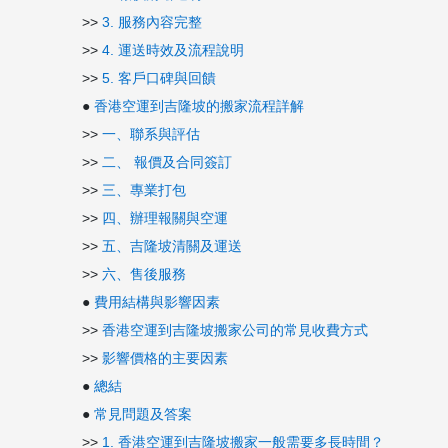
>>
3. 服務內容完整
>>
4. 運送時效及流程說明
>>
5. 客戶口碑與回饋
●
香港空運到吉隆坡的搬家流程詳解
>>
一、聯系與評估
>>
二、 報價及合同簽訂
>>
三、專業打包
>>
四、辦理報關與空運
>>
五、吉隆坡清關及運送
>>
六、售後服務
●
費用結構與影響因素
>>
香港空運到吉隆坡搬家公司的常見收費方式
>>
影響價格的主要因素
●
總結
●
常見問題及答案
>>
1. 香港空運到吉隆坡搬家一般需要多長時間？