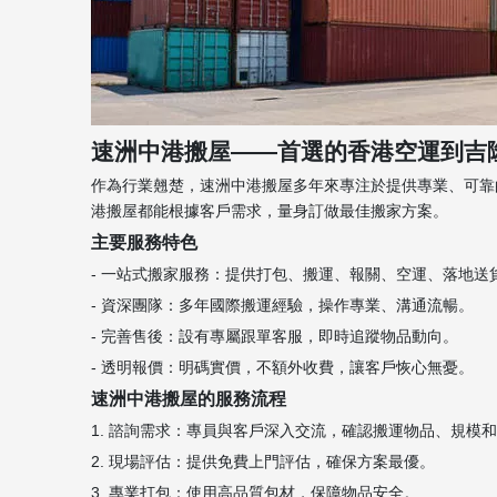
速洲中港搬屋——首選的香港空運到吉
作為行業翹楚，速洲中港搬屋多年來專注於提供專業、可靠
港搬屋都能根據客戶需求，量身訂做最佳搬家方案。
主要服務特色
- 一站式搬家服務：提供打包、搬運、報關、空運、落地送
- 資深團隊：多年國際搬運經驗，操作專業、溝通流暢。
- 完善售後：設有專屬跟單客服，即時追蹤物品動向。
- 透明報價：明碼實價，不額外收費，讓客戶恢心無憂。
速洲中港搬屋的服務流程
1. 諮詢需求：專員與客戶深入交流，確認搬運物品、規模
2. 現場評估：提供免費上門評估，確保方案最優。
3. 專業打包：使用高品質包材，保障物品安全。