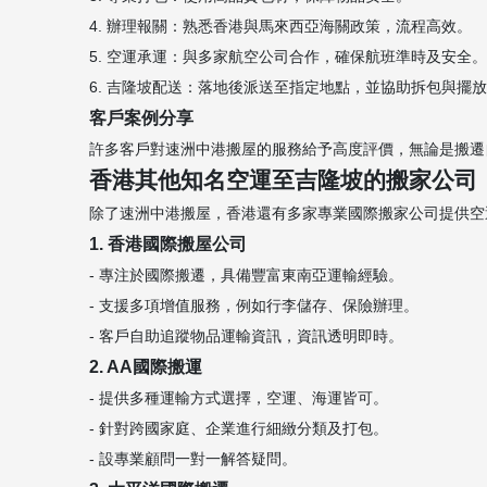
4. 辦理報關：熟悉香港與馬來西亞海關政策，流程高效。
5. 空運承運：與多家航空公司合作，確保航班準時及安全。
6. 吉隆坡配送：落地後派送至指定地點，並協助拆包與擺
客戶案例分享
許多客戶對速洲中港搬屋的服務給予高度評價，無論是搬遷
香港其他知名空運至吉隆坡的搬家公司
除了速洲中港搬屋，香港還有多家專業國際搬家公司提供空
1. 香港國際搬屋公司
- 專注於國際搬遷，具備豐富東南亞運輸經驗。
- 支援多項增值服務，例如行李儲存、保險辦理。
- 客戶自助追蹤物品運輸資訊，資訊透明即時。
2. AA國際搬運
- 提供多種運輸方式選擇，空運、海運皆可。
- 針對跨國家庭、企業進行細緻分類及打包。
- 設專業顧問一對一解答疑問。