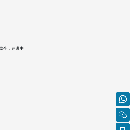
般需要多長時間？
2. 如何確保貴重物品安全運
送至吉隆坡？
3. 空運搬家和海運搬家的主
要區別？
4. 搬家過程中需要辦理哪些
學生，速洲中
重要文件？
5. 搬家費用是否包括清關及
稅費？