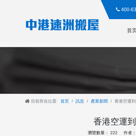

400-
首
目前所在位置:
首页
/
訊息
/
產業新聞
/
香港空運到
香港空運到
瀏覽數量：
222
作者： R