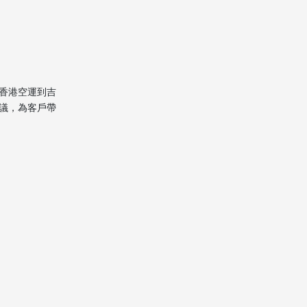
二、 報價及合同簽訂
三、專業打包
四、辦理報關與空運
五、吉隆坡清關及運送
香港空運到吉
議，為客戶帶
六、售後服務
費用結構與影響因素
香港空運到吉隆坡搬家公司
的常見收費方式
影響價格的主要因素
總結
常見問題及答案
1. 香港空運到吉隆坡搬家一