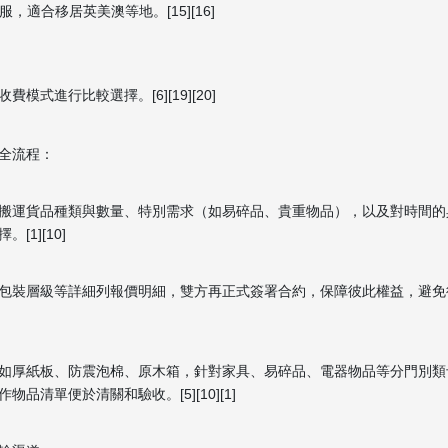
語客服，適合移居英美澳等地。[15][16]
進行比較選擇。[6][19][20]
全流程：
搬運貨品種類與數量、特別需求（如易碎品、貴重物品），以及對時間的
1][10]
包裝層級等詳細列報價明細，雙方再正式簽署合約，保障彼此權益，避免
如厚紙板、防震泡棉、原木箱，針對家具、易碎品、電器物品等分門別類
清單便於清關和驗收。[5][10][1]