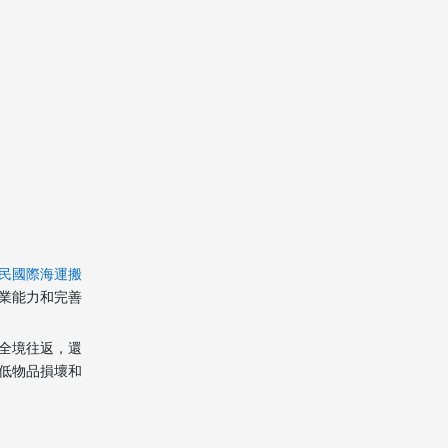
跨境運輸與全程追蹤
目的地清關與派送
最終配送與安裝
移民搬家收費結構與成
本分析
如何選擇合適的香港移
民國際海運搬家公司？
民國際海運搬
實際案例與行業趨勢
業能力和完善
總結
全境往返，還
低物品損壞和
香港移民國際海運搬家
公司常見問題
（FAQ）