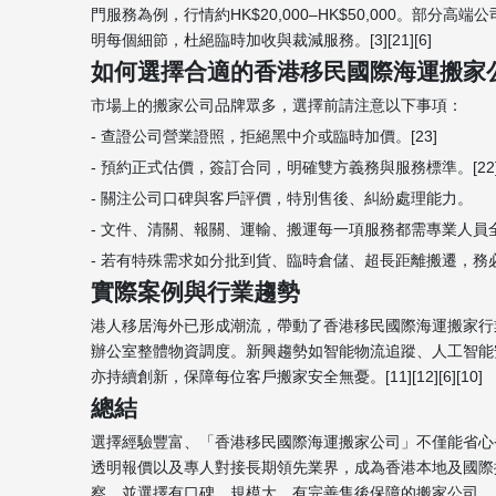
門服務為例，行情約HK$20,000–HK$50,000。
明每個細節，杜絕臨時加收與裁減服務。[3][21][6]
如何選擇合適的香港移民國際海運搬家
市場上的搬家公司品牌眾多，選擇前請注意以下事項：
- 查證公司營業證照，拒絕黑中介或臨時加價。[23]
- 預約正式估價，簽訂合同，明確雙方義務與服務標準。[22][
- 關注公司口碑與客戶評價，特別售後、糾紛處理能力。
- 文件、清關、報關、運輸、搬運每一項服務都需專業人
- 若有特殊需求如分批到貨、臨時倉儲、超長距離搬遷，務
實際案例與行業趨勢
港人移居海外已形成潮流，帶動了香港移民國際海運搬家行
辦公室整體物資調度。新興趨勢如智能物流追蹤、人工智能
亦持續創新，保障每位客戶搬家安全無憂。[11][12][6][10]
總結
選擇經驗豐富、「香港移民國際海運搬家公司」不僅能省心
透明報價以及專人對接長期領先業界，成為香港本地及國際
察，並選擇有口碑、規模大、有完善售後保障的搬家公司。