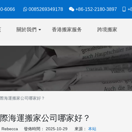
630-6066

0085269349178

+86-152-2180-3897

+8
页
關於我們
香港搬家服务
跨境搬家
際海運搬家公司哪家好？
際海運搬家公司哪家好？
ebecca 發佈時間： 2025-10-29 來源：
本站