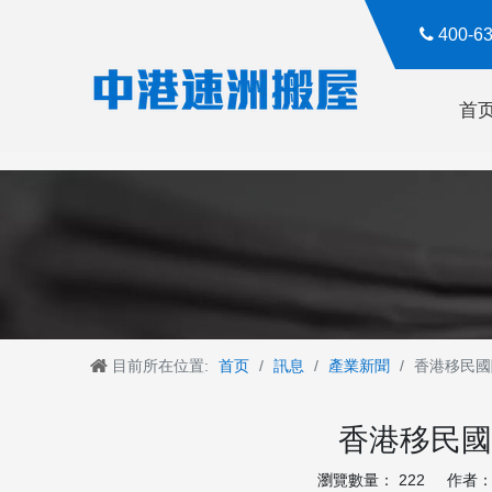

400-
首
目前所在位置:
首页
/
訊息
/
產業新聞
/
香港移民國
香港移民國
瀏覽數量：
222
作者： R