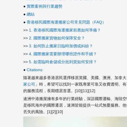
●
實際案例與行業趨勢
●
總結
●
香港移民國際海運搬家公司常見問題（FAQ）
>>
1. 香港移民國際海運搬家前應如何準備？
>>
2. 國際搬家貨物如何保障安全？
>>
3. 如何防止搬家日臨時加價或糾紛？
>>
4. 國際搬家需要辦理哪些證件和手續？
>>
5. 如需臨時倉儲或分批到貨如何安排？
●
Citations:
隨著越來越多香港居民選擇移居英國、美國、澳洲、加拿大
家公司
」時，希望可以找到一家既專業可靠又收費透明、有
的服務流程，長期穩居首選。[10][11][12]
速洲中港搬屋擁有多年的行業經驗，深諳國際運輸、海陸空
是移民海外的國際遷居，速洲皆能提供一站式無憂服務。他
丟失的風險。[1][2][10]