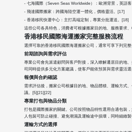
- 七海國際（Seven Seas Worldwide）：歐洲背景，英
- 飛達國際搬家：跨國海陸空運一體化，價格靈活。[17]
- 香港移民快運中心：主打高端定制，專業分批運送。[18]
這些公司各具特色，消費者可根據搬家目的地、服務要求、收費模式
香港移民國際海運搬家完整服務流程
選擇可靠的香港移民國際海運搬家公司，通常可享下列完整
前期諮詢與需求評估
專業公司會先派遣顧問與客戶對接，深入瞭解遷居目的地、
司同時提供多元化方案建議，使客戶能依預算與需求靈活選擇。[
報價與合約確認
需求評估後，搬家公司根據目的地、物品體積、運輸方式、
議。[5][21][22]
專業打包與物品分類
打包是國際搬家的關鍵。公司按照物品特性選用合適包裝，
人包裝可防止碰撞、避免潮濕及運輸途中損壞，同時細緻製作物品
運輸方式的選擇