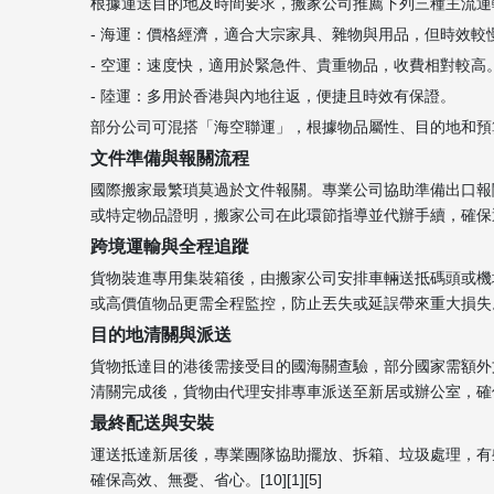
根據運送目的地及時間要求，搬家公司推薦下列三種主流運
- 海運：價格經濟，適合大宗家具、雜物與用品，但時效較
- 空運：速度快，適用於緊急件、貴重物品，收費相對較高
- 陸運：多用於香港與內地往返，便捷且時效有保證。
部分公司可混搭「海空聯運」，根據物品屬性、目的地和預算平衡方
文件準備與報關流程
國際搬家最繁瑣莫過於文件報關。專業公司協助準備出口報
或特定物品證明，搬家公司在此環節指導並代辦手續，確保運輸通
跨境運輸與全程追蹤
貨物裝進專用集裝箱後，由搬家公司安排車輛送抵碼頭或機
或高價值物品更需全程監控，防止丟失或延誤帶來重大損失。[4]
目的地清關與派送
貨物抵達目的港後需接受目的國海關查驗，部分國家需額外
清關完成後，貨物由代理安排專車派送至新居或辦公室，確保每一
最終配送與安裝
運送抵達新居後，專業團隊協助擺放、拆箱、垃圾處理，有
確保高效、無憂、省心。[10][1][5]