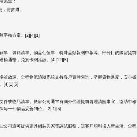
輸渠道：
慢，需數週。
。
案。[2][4][1]
關單、裝箱清單、物品估值單、特殊品類報關申報等。部分目的國需提前
暢，免於卡關延誤。[4][12][5]
場並啟運。全程物流追蹤系統支持客戶實時查詢，掌握貨物進度，安心搬
[1][5]
文件或物品清單。搬家公司通常有國外代理提前處理清關事宜，協助申報
件物品妥善到位。[2][1][5]
些公司還可提供家具組裝與家電調試服務，讓客戶順利投入新生活。全程