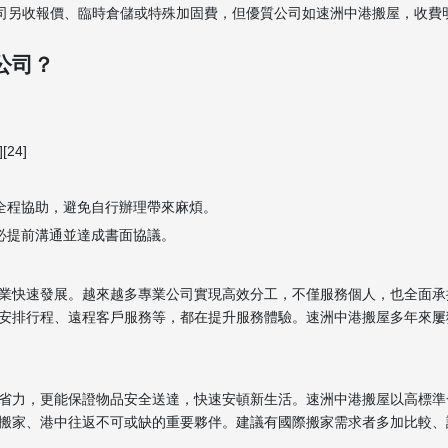
部分高端公司另收報價、臨時倉儲或特殊加固費，但優質公司如速洲中港搬屋，收
公司？
24]
員全程協助，避免自行辦理帶來麻煩。
必提前溝通並達成書面協議。
業快速發展。越來越多專業公司實現高效分工，不僅服務個人，也全面承
安排行程、遠程客戶服務等，都在提升服務體驗。速洲中港搬屋多年來屢
省力，更能保證物品安全送達，快速安頓新生活。速洲中港搬屋以高標準
搬家、港中往返不可或缺的重要夥伴。建議有國際搬家需求者多加比較、