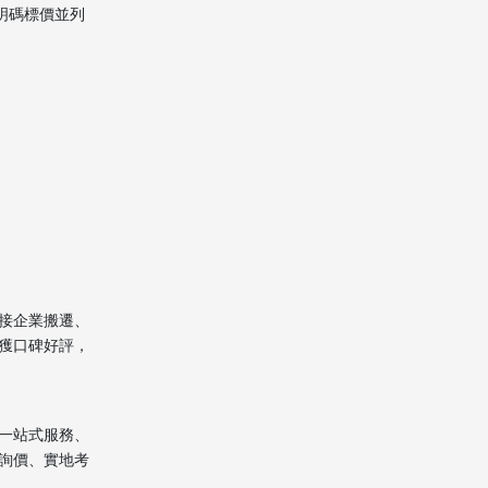
費明碼標價並列
接企業搬遷、
獲口碑好評，
一站式服務、
詢價、實地考