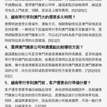
手續費組成。選擇澳門搬家公司時，建議索取詳細報價單，確認是
否包含上門收貨、清關、派送及上樓等費用。[6][3][8][1]
3、越南寄行李到澳門大約需要多久時間？
實際時效會受出發城市、運輸方式、海關查驗情況及澳門當地派送
安排影響，一般情況下從越南寄行李到澳門需數天至數週不等。選
擇經驗豐富的澳門搬家公司，可以在評估時為客戶提供較為穩定的
時效預估及合理的出貨建議。[8][1][2]
4、選擇澳門搬家公司時應重點比較哪些方面？
建議重點比較公司是否專門承接港澳搬家與跨境搬屋、是否有越南
寄行李到澳門的成功案例、收費是否透明以及是否提供理賠與售後
服務。像中港速洲搬屋這類長期服務香港到澳門搬家及澳門搬家物
流的公司，往往在流程成熟度和穩定性方面更具優勢。[7][6][4][3]
[5][1]
5、越南寄行李到澳門前，客戶需要自行準備什麼？
客戶通常需要準備詳細物品清單、身份證明或相關證件，並根據澳
門搬家公司提供的指引對易碎品、貴重物品進行分類與簡單包裝。
同時，建議將重要證件、現金與高價小件隨身攜帶，不與一般行李
混裝，以確保安全。[1][2][8]