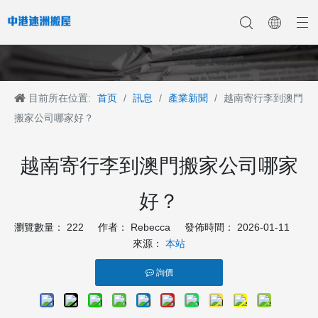
目前所在位置:
首页
/
訊息
/
產業新聞
/
越南寄行李到澳門
香港搬家
香港搬家到深圳
公司新聞
中港搬家
香港搬家到上海
香港搬家到内地
香港移民搬迁
產業新聞
香港搬家到大陆
香港跨国搬家
香港国际搬家
客戶案例
深港搬家公司
搬家公司哪家好？
越南寄行李到澳門搬家公司哪家
好？
瀏覽數量：
222
作者： Rebecca 發佈時間： 2026-01-11
來源：
本站
詢價