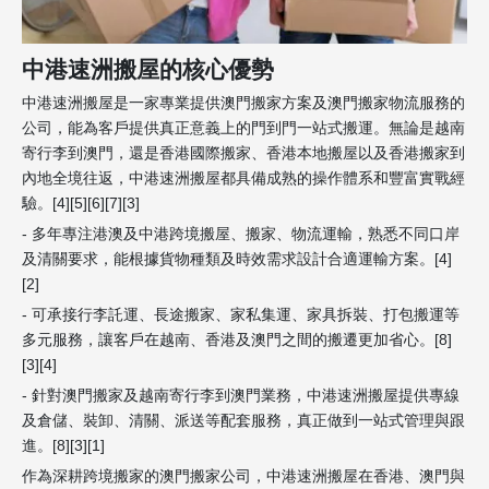
中港速洲搬屋的核心優勢
中港速洲搬屋是一家專業提供澳門搬家方案及澳門搬家物流服務的
公司，能為客戶提供真正意義上的門到門一站式搬運。無論是越南
寄行李到澳門，還是香港國際搬家、香港本地搬屋以及香港搬家到
內地全境往返，中港速洲搬屋都具備成熟的操作體系和豐富實戰經
驗。[4][5][6][7][3]
- 多年專注港澳及中港跨境搬屋、搬家、物流運輸，熟悉不同口岸
及清關要求，能根據貨物種類及時效需求設計合適運輸方案。[4]
[2]
- 可承接行李託運、長途搬家、家私集運、家具拆裝、打包搬運等
多元服務，讓客戶在越南、香港及澳門之間的搬遷更加省心。[8]
[3][4]
- 針對澳門搬家及越南寄行李到澳門業務，中港速洲搬屋提供專線
及倉儲、裝卸、清關、派送等配套服務，真正做到一站式管理與跟
進。[8][3][1]
作為深耕跨境搬家的澳門搬家公司，中港速洲搬屋在香港、澳門與