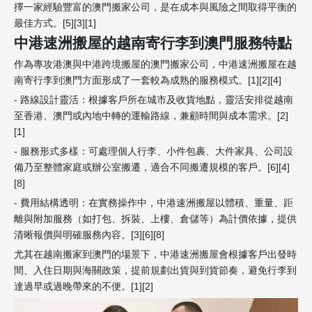
擇一家經驗豐富的澳門搬家公司，是在成本與風險之間取得平衡的
最佳方式。[5][3][1]
中港速洲搬屋的越南寄行李到澳門服務特點
作為專攻港澳與中港跨境搬屋的澳門搬家公司，中港速洲搬屋在越
南寄行李到澳門方面形成了一套較為成熟的服務模式。[1][2][4]
- 路線設計靈活：根據客戶所在城市及收貨地點，靈活安排從越南
至香港、澳門或內地中轉的運輸路線，兼顧時間與成本需求。[2]
[1]
- 服務形式多樣：可處理個人行李、小件包裹、大件家具、公司設
備乃至整體家庭或辦公室搬遷，適合不同搬遷規模的客戶。[6][4]
[8]
- 費用結構透明：在實務操作中，中港速洲搬屋以體積、重量、距
離與附加服務（如打包、拆裝、上樓、倉儲等）為計價依據，提供
清晰報價與明確服務內容。[3][6][8]
尤其在越南搬家到澳門的場景下，中港速洲搬屋會根據客戶出發時
間、入住日期與海關政策，提前規劃出貨與到貨節奏，避免行李到
達過早或過晚帶來的不便。[1][2]