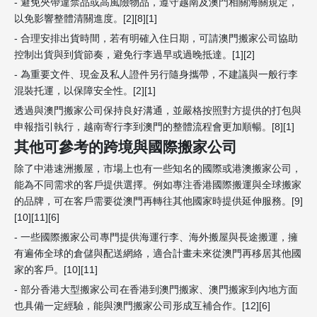
- 避免夾帶違禁品或高風險物品，遵守越南及澳門相關海關規定，
以免影響整體清關進度。[2][8][1]
- 合理安排出貨時間，若有明確入住日期，可請澳門搬家公司協助
控制出貨與到貨節奏，避免行李過早或過晚抵達。[1][2]
- 為重要文件、現金及私人證件另行隨身攜帶，不建議與一般行李
混裝托運，以保障安全性。[2][1]
透過與澳門搬家公司保持良好溝通，並嚴格按照對方提供的打包與
申報指引執行，越南寄行李到澳門的整體流程會更加順暢。[8][1]
其他可參考的跨境與國際搬家公司
除了中港速洲搬屋，市場上也有一些知名的國際或港澳搬家公司，
能為不同需求的客戶提供選擇。例如專注香港國際搬運與全球搬家
的品牌，可在客戶需要從澳門再轉往其他國家時提供延伸服務。[9]
[10][11][6]
- 一些國際搬家公司專門提供海運行李、海外搬屋與長途搬運，擁
有遍佈全球的倉儲與配送網絡，適合計畫未來從澳門再移居其他國
家的客戶。[10][11]
- 部分香港大型搬家公司在香港到澳門搬家、澳門搬家到內地方面
也具備一定經驗，能與澳門搬家公司形成互補合作。[12][6]