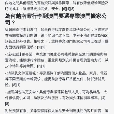
內地之間具備穩定的運輸資源與操作團隊，能有效降低運輸風險及
時間成本，讓搬遷更加高效、安全。[6][4][8]
為何越南寄行李到澳門要選專業澳門搬家公
司？
從越南寄行李到澳門，如果自行找零散物流或快遞公司，不僅容易
在清關環節遇到問題，還可能因包裝不當、申報不清而導致貨物延
誤甚至額外收費。相較之下，選擇專業澳門搬家公司可以在以下幾
方面獲得明顯優勢：[1][2]
- 流程設計更專業：專業澳門搬家公司熟悉越南至澳門的運輸與轉
運流程，能根據行李體積、重量與類別安排更合理的運輸方式，減
少中轉和等待時間。[2][1]
- 清關及文件更規範：專業團隊了解海關對個人物品、家具、電器
等不同品類的申報要求，能提前指導客戶準備文件，降低清關風
險。[8][1]
- 搬運與包裝更安全：具備專業搬運與包裝人員，可為易碎品、大
件傢俱提供加固、防護及拆裝服務，有效減少運輸損壞機率。[4]
[8]
對於預算有限、又希望保障個人物品安全到達澳門的客戶而言，選