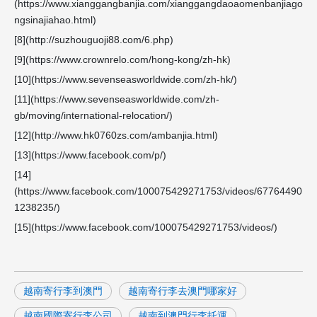
(https://www.xianggangbanjia.com/xianggangdaoaomenbanjiago
ngsinajiahao.html)
[8](http://suzhouguoji88.com/6.php)
[9](https://www.crownrelo.com/hong-kong/zh-hk)
[10](https://www.sevenseasworldwide.com/zh-hk/)
[11](https://www.sevenseasworldwide.com/zh-
gb/moving/international-relocation/)
[12](http://www.hk0760zs.com/ambanjia.html)
[13](https://www.facebook.com/p/)
[14]
(https://www.facebook.com/100075429271753/videos/67764490
1238235/)
[15](https://www.facebook.com/100075429271753/videos/)
越南寄行李到澳門
越南寄行李去澳門哪家好
越南國際寄行李公司
越南到澳門行李托運