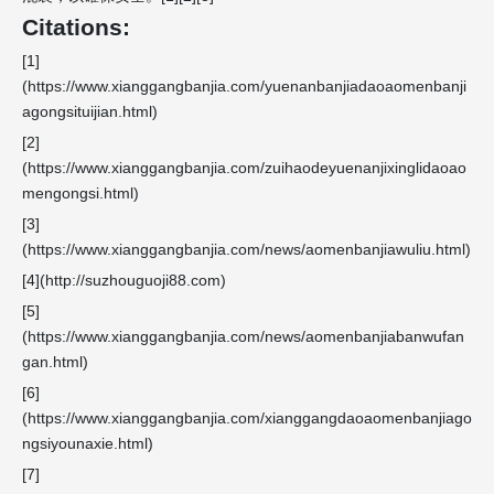
Citations:
[1]
(https://www.xianggangbanjia.com/yuenanbanjiadaoaomenbanji
agongsituijian.html)
[2]
(https://www.xianggangbanjia.com/zuihaodeyuenanjixinglidaoao
mengongsi.html)
[3]
(https://www.xianggangbanjia.com/news/aomenbanjiawuliu.html)
[4](http://suzhouguoji88.com)
[5]
(https://www.xianggangbanjia.com/news/aomenbanjiabanwufan
gan.html)
[6]
(https://www.xianggangbanjia.com/xianggangdaoaomenbanjiago
ngsiyounaxie.html)
[7]