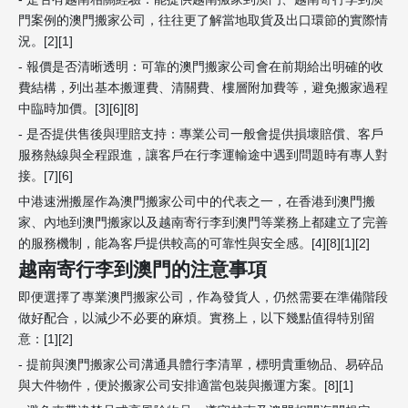
門案例的澳門搬家公司，往往更了解當地取貨及出口環節的實際情
況。[2][1]
- 報價是否清晰透明：可靠的澳門搬家公司會在前期給出明確的收
費結構，列出基本搬運費、清關費、樓層附加費等，避免搬家過程
中臨時加價。[3][6][8]
- 是否提供售後與理賠支持：專業公司一般會提供損壞賠償、客戶
服務熱線與全程跟進，讓客戶在行李運輸途中遇到問題時有專人對
接。[7][6]
中港速洲搬屋作為澳門搬家公司中的代表之一，在香港到澳門搬
家、內地到澳門搬家以及越南寄行李到澳門等業務上都建立了完善
的服務機制，能為客戶提供較高的可靠性與安全感。[4][8][1][2]
越南寄行李到澳門的注意事項
即便選擇了專業澳門搬家公司，作為發貨人，仍然需要在準備階段
做好配合，以減少不必要的麻煩。實務上，以下幾點值得特別留
意：[1][2]
- 提前與澳門搬家公司溝通具體行李清單，標明貴重物品、易碎品
與大件物件，便於搬家公司安排適當包裝與搬運方案。[8][1]