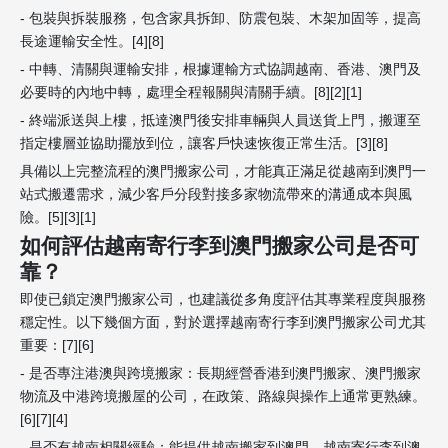
- 包裝與拆裝服務，包含家具拆卸、防震包裝、木架加固等，提高
長途運輸安全性。[4][8]
- 中轉、清關與運輸安排，根據運輸方式協調越南、香港、澳門及
必要時的內地中轉，處理全程報關與清關手續。[8][2][1]
- 終端派送與上樓，抵達澳門後安排車輛與人員送貨上門，搬運至
指定樓層並協助擺放到位，讓客戶快速恢復正常生活。[3][8]
具備以上完整流程的澳門搬家公司，才能真正滿足從越南到澳門一
站式搬遷需求，減少客戶分段對接多家物流帶來的溝通成本與風
險。[5][3][1]
如何評估越南寄行李到澳門搬家公司是否可
靠？
即使已鎖定澳門搬家公司，也建議從多角度評估其專業程度與服務
穩定性。以下幾個方面，對於選擇越南寄行李到澳門搬家公司尤其
重要：[7][6]
- 是否專注港澳與跨境搬家：長期經營香港到澳門搬家、澳門搬家
物流及中港跨境搬屋的公司，在政策、路線與操作上通常更熟練。
[6][7][4]
- 是否有越南相關經驗：能提供越南搬家到澳門、越南寄行李到澳