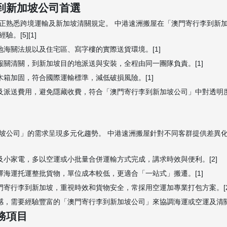
到新加坡公司首選
正熟悉跨境運輸及新加坡清關規定。 中港速洲搬屋在「澳門寄行李到新
[5][1]
地海關法規以及住宅區、寫字樓的實際送貨環境。[1]
報關清關，到新加坡目的地派送與安裝，全程由同一團隊負責。[1]
木箱加固，符合國際運輸標準，減低破損風險。[1]
關及派送費用，避免隱藏收費，符合「澳門寄行李到新加坡公司」中對透明
坡公司」的需求呈現多元化趨勢。 中港速洲搬屋針對不同客群提供差異
及小家電，多以空運或小批量合併運輸方式完成，講求時效與便利。[2]
擇海運托運整批貨物，單位成本較低，更適合「一站式」搬遷。[1]
門寄行李到新加坡，重視時效和貨物安全，常採用空運加專業打包方案。[2
感，需要經驗豐富的「澳門寄行李到新加坡公司」來協調海運或空運及清關節
務項目