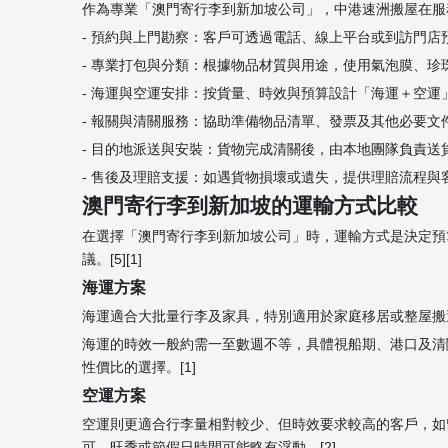
作為專業「澳門寄行李到新加坡公司」，中港速洲搬屋在服務
- 預約與上門勘察：客戶可透過電話、線上平台或到訪門店
- 專業打包與分類：根據物品材質與用途，使用氣泡膜、珍
- 海運與空運安排：按貨量、時效與預算設計「海運＋空運
- 報關與清關服務：協助準備物品清單、發票及其他必要文
- 目的地派送與安裝：貨物完成清關後，由本地團隊負責送
- 售後及理賠支援：如遇貨物損壞或遺失，提供理賠流程與客
澳門寄行李到新加坡的運輸方式比較
在選擇「澳門寄行李到新加坡公司」時，運輸方式是決定預
議。[5][1]
海運方案
海運適合大批量行李及家具，特別適用於家庭移居或整屋搬遷
海運的時效一般約需一至數週不等，具體視船期、港口及清
性價比的選擇。[1]
空運方案
空運則更適合行李量相對較少、但時效要求較高的客戶，如
可，旺季或節假日時間可能略有浮動。[2]