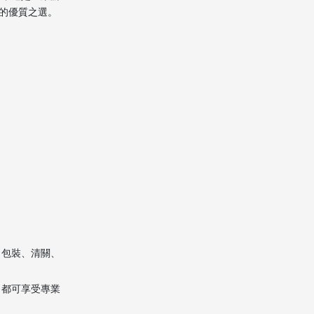
6. 完成交付與售後服務
的優質之選。
價格與費用構成說明
打包與安全防護建議
提前規劃與注意事項
中港速洲搬屋在港澳–
新加坡線路的優勢
總結
常見問題解答
（FAQ）
、包裝、清關、
1. 澳門寄行李到新加坡一般
需要多久？
，都可享受專業
2. 澳門寄行李到新加坡公司
是按重量還是體積計費？