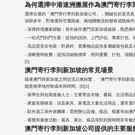
為何選擇中港速洲搬屋作為澳門寄行李
選擇合適的「澳門寄行李到新加坡公司」，關鍵在於是否真
深耕多年，對海運與空運路線、兩地關務流程都有成熟操作經驗。
- 深厚跨境搬家經驗：長年操作澳門至新加坡線路，熟悉兩
- 一站式門到門方案：從預約諮詢、上門評估、專業打包、
- 高品質安全包裝：對易碎、貴重物品提供多層緩衝包裝及
- 清晰透明收費：提供詳細報價單，明列運費、打包、清
[1]
澳門寄行李到新加坡的常見場景
隨著澳門與新加坡之間交流日漸頻繁，「澳門寄行李到新加
能更精準地控制成本與時間。[5][1]
- 留學生與短期進修人士：主要寄送衣物、書籍、生活用品
- 家庭長期移居：涉及家具、家電及大量生活用品，通常選
- 駐外員工與外派團隊：需把辦公設備、樣品、檔案等由澳
- 展覽與展會活動：展具、展台、樣品等對到貨時間非常敏
澳門寄行李到新加坡公司提供的主要服