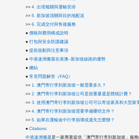
>>
4. 出境報關與運輸安排
>>
5. 新加坡清關與目的地配送
>>
6. 完成交付與售後服務
●
價格與費用構成說明
●
打包與安全防護建議
●
提前規劃與注意事項
●
中港速洲搬屋在港澳–新加坡線路的優勢
●
總結
●
常見問題解答（FAQ）
>>
1. 澳門寄行李到新加坡一般需要多久？
>>
2. 澳門寄行李到新加坡公司是按重量還是體積計費？
>>
3. 使用澳門寄行李到新加坡公司可以寄送家具和大型家
>>
4. 澳門寄行李到新加坡需要準備哪些文件？
>>
5. 如果在運輸途中行李損壞或遺失怎麼辦？
●
Citations:
中港速洲搬屋
是一家專業提供「澳門寄行李到新加坡」服務