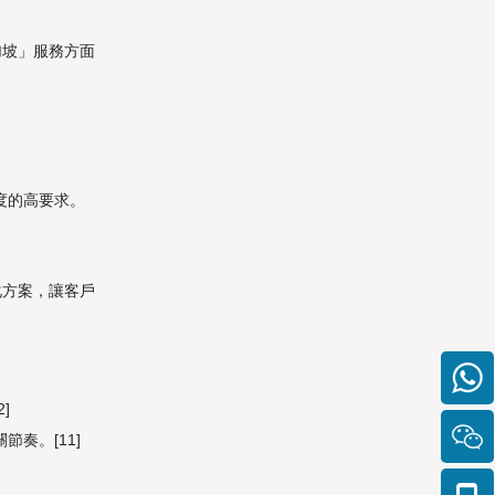
3. 使用澳門寄行李到新加坡
加坡」服務方面
公司可以寄送家具和大型家
電嗎？
4. 澳門寄行李到新加坡需要
準備哪些文件？
5. 如果在運輸途中行李損壞
或遺失怎麼辦？
度的高要求。
Citations:
化方案，讓客戶
]
奏。[11]