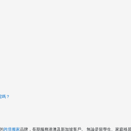
電嗎？
的
跨境搬家
品牌，長期服務港澳及新加坡客戶。 無論是留學生、家庭移