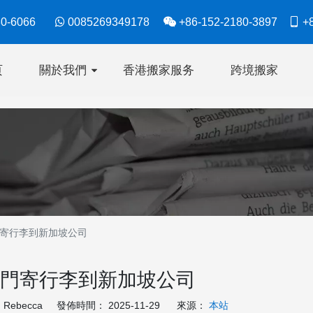
630-6066

0085269349178

+86-152-2180-3897

+8
页
關於我們
香港搬家服务
跨境搬家
寄行李到新加坡公司
門寄行李到新加坡公司
ebecca 發佈時間： 2025-11-29 來源：
本站