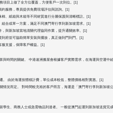
項目上做了全方位覆蓋，方便客戶一次到位。[1]
預約服務，專員提供免費現場評估與諮詢。[1]
珠棉、紙箱與木箱等不同材質進行分層保護與清晰標註。[1]
」組合或單一方案，滿足不同澳門寄行李到新加坡需求。[1]
件，與新加坡當地清關代理協同作業，提升通關效率。[1]
貨到府並可協助簡單安裝與擺放，真正做到門到門。[1]
服支援，保障客戶權益。[1]
算與時間的關鍵。 中港速洲搬屋會根據客戶實際需求，在海運與空運中
。 由於海運按體積計費，單位成本較低，整體價格相對實惠。[1]
關情況而定。 對時間較充裕的客戶而言，海運是「澳門寄行李到新加坡
留學生、商務人士或急需物品到達者。 一般從澳門起運到新加坡送貨完