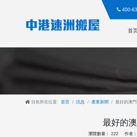

400-
首
目前所在位置:
首页
/
訊息
/
產業新聞
/
最好的澳門
最好的澳
瀏覽數量：
222
作者： R