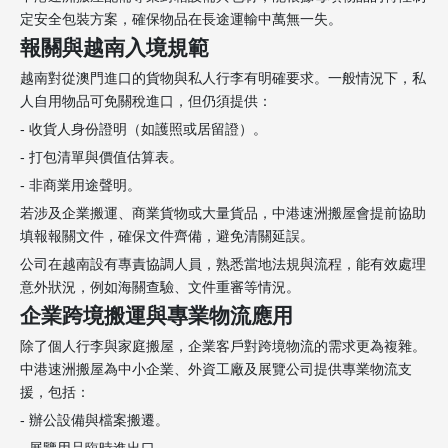
定安全包裝方案，確保物品在長途運輸中萬無一失。
報關與越南入境規範
越南對從澳門進口的貨物與私人行李有明確要求。一般情況下，私
人自用物品可免關稅進口，但仍須提供：
- 收貨人身份證明（如護照或居留證）。
- 打包清單與價值估算表。
- 非商業用途聲明。
若涉及企業搬運、商業貨物或大量貨品，中港速洲搬屋會提前協助
填報報關文件，確保文件齊備，避免清關延誤。
公司在越南設有專責協調人員，熟悉當地法規與流程，能有效處理
意外狀況，例如海關查驗、文件重審等情況。
企業跨境搬運與專業物流應用
除了個人行李與家庭搬屋，企業客戶對跨境物流的需求更為複雜。
中港速洲搬屋為中小企業、外資工廠及展覽公司提供專業物流支
援，包括：
- 辦公設備與檔案搬遷。
- 展覽用品臨時進出口。