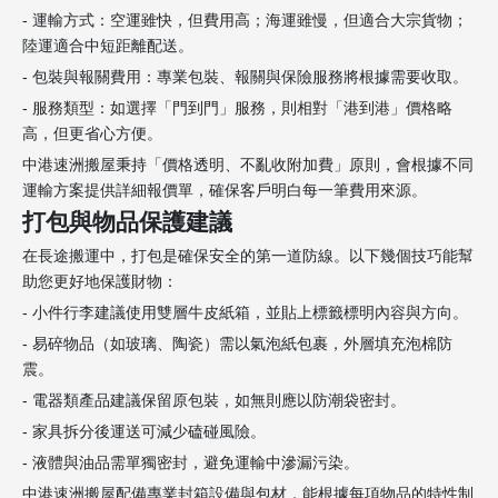
- 運輸方式：空運雖快，但費用高；海運雖慢，但適合大宗貨物；
陸運適合中短距離配送。
- 包裝與報關費用：專業包裝、報關與保險服務將根據需要收取。
- 服務類型：如選擇「門到門」服務，則相對「港到港」價格略
高，但更省心方便。
中港速洲搬屋秉持「價格透明、不亂收附加費」原則，會根據不同
運輸方案提供詳細報價單，確保客戶明白每一筆費用來源。
打包與物品保護建議
在長途搬運中，打包是確保安全的第一道防線。以下幾個技巧能幫
助您更好地保護財物：
- 小件行李建議使用雙層牛皮紙箱，並貼上標籤標明內容與方向。
- 易碎物品（如玻璃、陶瓷）需以氣泡紙包裹，外層填充泡棉防
震。
- 電器類產品建議保留原包裝，如無則應以防潮袋密封。
- 家具拆分後運送可減少磕碰風險。
- 液體與油品需單獨密封，避免運輸中滲漏污染。
中港速洲搬屋配備專業封箱設備與包材，能根據每項物品的特性制