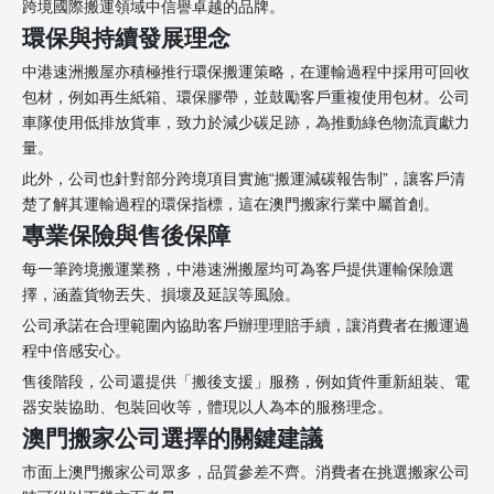
跨境國際搬運領域中信譽卓越的品牌。
環保與持續發展理念
中港速洲搬屋亦積極推行環保搬運策略，在運輸過程中採用可回收
包材，例如再生紙箱、環保膠帶，並鼓勵客戶重複使用包材。公司
車隊使用低排放貨車，致力於減少碳足跡，為推動綠色物流貢獻力
量。
此外，公司也針對部分跨境項目實施“搬運減碳報告制”，讓客戶清
楚了解其運輸過程的環保指標，這在澳門搬家行業中屬首創。
專業保險與售後保障
每一筆跨境搬運業務，中港速洲搬屋均可為客戶提供運輸保險選
擇，涵蓋貨物丟失、損壞及延誤等風險。
公司承諾在合理範圍內協助客戶辦理理賠手續，讓消費者在搬運過
程中倍感安心。
售後階段，公司還提供「搬後支援」服務，例如貨件重新組裝、電
器安裝協助、包裝回收等，體現以人為本的服務理念。
澳門搬家公司選擇的關鍵建議
市面上澳門搬家公司眾多，品質參差不齊。消費者在挑選搬家公司