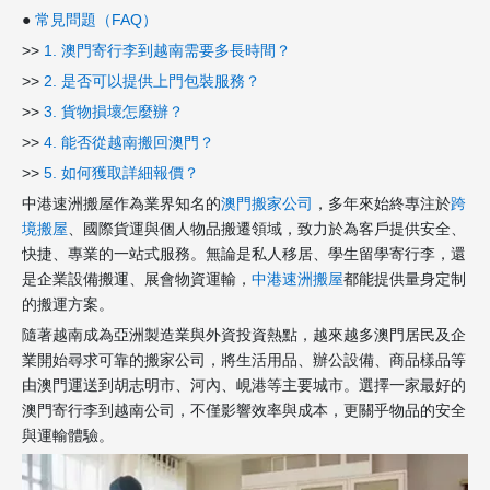
●
常見問題（FAQ）
>>
1. 澳門寄行李到越南需要多長時間？
>>
2. 是否可以提供上門包裝服務？
>>
3. 貨物損壞怎麼辦？
>>
4. 能否從越南搬回澳門？
>>
5. 如何獲取詳細報價？
中港速洲搬屋作為業界知名的
澳門搬家公司
，多年來始終專注於
跨
境搬屋
、國際貨運與個人物品搬遷領域，致力於為客戶提供安全、
快捷、專業的一站式服務。無論是私人移居、學生留學寄行李，還
是企業設備搬運、展會物資運輸，
中港速洲搬屋
都能提供量身定制
的搬運方案。
隨著越南成為亞洲製造業與外資投資熱點，越來越多澳門居民及企
業開始尋求可靠的搬家公司，將生活用品、辦公設備、商品樣品等
由澳門運送到胡志明市、河內、峴港等主要城市。選擇一家最好的
澳門寄行李到越南公司，不僅影響效率與成本，更關乎物品的安全
與運輸體驗。