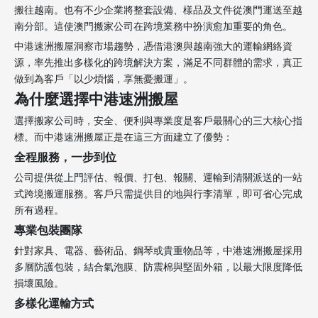
搬往越南。也有不少企業將整套設備、樣品及文件從澳門運送至越
南分部。這使澳門搬家公司在跨境業務中扮演愈加重要的角色。
中港速洲搬屋洞察市場趨勢，憑借港澳與越南強大的運輸網絡資
源，率先推出多樣化的跨境解決方案，滿足不同群體的需求，真正
做到為客戶「以少煩惱，享無憂搬運」。
為什麼選擇中港速洲搬屋
選擇搬家公司時，安全、便利與專業度是客戶最關心的三大核心指
標。而中港速洲搬屋正是在這三方面建立了優勢：
全程服務，一步到位
公司提供從上門評估、報價、打包、報關、運輸到清關派送的一站
式跨境搬運服務。客戶只需提供目的地與行李清單，即可省心完成
所有過程。
專業包裝團隊
針對家具、電器、藝術品、鋼琴或貴重物品等，中港速洲搬屋採用
多層防護包裝，結合氣泡膜、防震棉與堅固外箱，以最大限度降低
損壞風險。
多樣化運輸方式