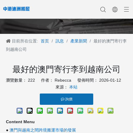
目前所在位置:
首页
/
訊息
/
產業新聞
/
最好的澳門寄行李
香港搬家
香港搬家到深圳
公司新聞
中港搬家
香港搬家到上海
香港搬家到内地
香港移民搬迁
產業新聞
香港搬家到大陆
香港跨国搬家
香港国际搬家
客戶案例
深港搬家公司
到越南公司
最好的澳門寄行李到越南公司
瀏覽數量：
222
作者： Rebecca 發佈時間： 2026-01-12
來源：
本站
詢價
Content Menu
●
澳門與越南之間跨境搬運市場的發展