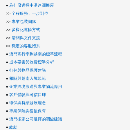
●
為什麼選擇中港速洲搬屋
>>
全程服務，一步到位
>>
專業包裝團隊
>>
多樣化運輸方式
>>
清關與文件支援
>>
穩定的客服體系
●
澳門寄行李到越南的標準流程
●
成本要素與收費標準分析
●
打包與物品保護建議
●
報關與越南入境規範
●
企業跨境搬運與專業物流應用
●
客戶體驗與可信口碑
●
環保與持續發展理念
●
專業保險與售後保障
●
澳門搬家公司選擇的關鍵建議
●
總結