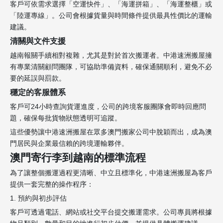
客戶可依需求選擇「空運快件」、「海運拼箱」、「海運整櫃」或
「陸運專線」。公司會根據貨量與時間條件提供最具性價比的運輸
建議。
清關與文件支援
越南報關手續相對複雜，尤其是對於首次搬運者。中港速洲搬屋擁
有專業清關顧問團隊，可協助準備資料，確保通關順利，避免不必
要的延誤與罰款。
穩定的客服體系
客戶可24小時查詢貨運進度，公司的跨境客服團隊會即時回應問
題，確保每批貨物狀態透明可追蹤。
這些優勢讓中港速洲搬屋在眾多澳門搬家公司中脫穎而出，成為澳
門居民與企業最信賴的跨境運輸夥伴。
澳門寄行李到越南的標準流程
為了讓整個搬運過程更清晰、中立且標準化，中港速洲搬屋為客戶
提供一套完整的操作程序：
1. 預約與初步評估
客戶可透過電話、網站或社交平台提交搬運需求。公司專員將根據