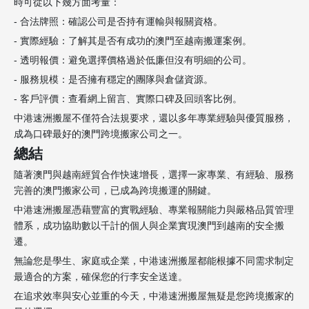
時可從以下幾方面考量：
- 合法牌照：確認公司是否持有運輸與報關資格。
- 實際經驗：了解其是否有成功的澳門至越南搬運案例。
- 透明報價：避免選擇價格過於低廉但沒有明細的公司。
- 服務規模：是否擁有穩定的團隊與倉儲資源。
- 客戶評價：查看網上留言、實際口碑及回頭客比例。
中港速洲搬屋不僅符合法規要求，還以多年專業經驗與優質服務，
成為口碑最好的澳門跨境搬家公司之一。
總結
隨著澳門與越南經貿合作快速增長，選擇一家專業、有經驗、服務
完善的澳門搬家公司，已成為跨境搬運的關鍵。
中港速洲搬屋憑藉豐富的實戰經驗、專業報關能力與嚴格品質管理
體系，成功協助數以千計的個人與企業實現澳門到越南的安全搬
遷。
無論您是學生、家庭或企業，中港速洲搬屋都能根據不同需求制定
最適合的方案，確保您的行李安全送達。
在追求效率與安心並重的今天，中港速洲搬屋無疑是您跨境搬家的