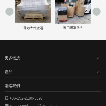
<
>
澳门搬家服务
家
香港大件搬运
更多链接
產品
聯絡我們

+86-152-2180-3897

xianggangbanjia@sina.com