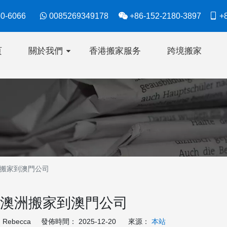
630-6066

0085269349178

+86-152-2180-3897

+8
页
關於我們
香港搬家服务
跨境搬家
搬家到澳門公司
澳洲搬家到澳門公司
ebecca 發佈時間： 2025-12-20 來源：
本站