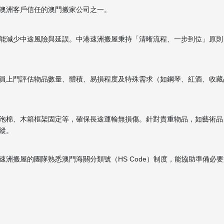
澳洲客戶信任的澳門搬家公司之一。
能減少中途風險與延誤。中港速洲搬屋秉持「清晰流程、一步到位」原則
員上門評估物品數量、體積、易損程度及特殊需求（如鋼琴、紅酒、收藏
泡棉、木箱框架固定等，確保長途運輸無損傷。針對貴重物品，如藝術品
蹤。
洲搬屋的團隊熟悉澳門海關分類號（HS Code）制度，能協助準備必