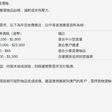
貨運輸。
搬運物品結構，減輕成本與壓力。
需求。以下為常見收費概況，以中港速洲搬屋資料為例：
考價格（港幣）
備註
,200 - $1,800
適合中小型貨量
0,000 - $22,000
適合整戶搬運
0 - $65
適合少量貴重物品
00 - $1,500
含樓層派送與卸貨服務
儲、特製木箱或保險，則根據實際需求另行報價。
節都可能對物品造成損傷。建議澳洲搬家到澳門的客戶，選擇貨物運輸保險