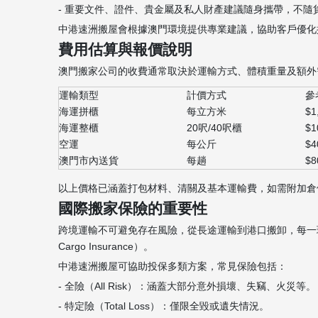
- 重要文件、證件、貴金屬及私人財產建議隨身攜帶，不隨
中港速洲搬屋會根據澳門環境提供專業建議，協助客戶優化
費用估算與報價說明
澳門搬家公司的收費通常取決於運輸方式、體積重量及額外
運輸類型
計價方式
參
海運拼櫃
每立方米
$1
海運整櫃
20呎/40呎櫃
$1
空運
每公斤
$4
澳門市內送貨
每趟
$8
以上價格已涵蓋打包材料、清關及基本運輸費，如需附加倉
國際搬家保險的重要性
跨境運輸不可避免存在風險，從長途運輸到港口搬卸，每一環
Cargo Insurance）。
中港速洲搬屋可協助投保多類方案，常見保險包括：
- 全險（All Risk）：涵蓋大部分意外損壞、失竊、火災等。
- 特定險（Total Loss）：僅限全毀或遺失情況。