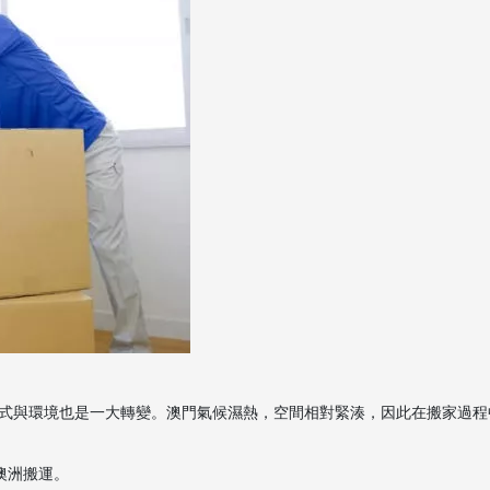
式與環境也是一大轉變。澳門氣候濕熱，空間相對緊湊，因此在搬家過程
澳洲搬運。