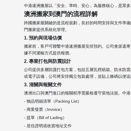
中港速洲搬屋以「安全、準時、安心」為服務核心，是眾多
澳洲搬家到澳門的流程詳解
跨國搬家最關鍵的是流程規劃，良好的時間安排與文件準備
門搬家提供系統化管理。
1. 預約與現場估價
搬家前，客戶可聯繫中港速洲搬屋安排預約。公司會派遣專
據不同運輸方式提供報價。
2. 專業打包與防震設計
公司提供多層防護打包方案，包括五層瓦楞紙箱、防水防震
或電子設備，公司將安排獨立包裝處理，並貼上條碼以便追
3. 清關與報關文件
澳洲出口與澳門進口的報關程序需嚴格遵守當地法規。中港速
- 物品明細清單（Packing List）
- 商業發票（Invoice）
- 提單（Bill of Lading）
- 居住證明或收貨地址文件