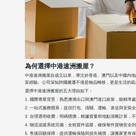
為何選擇中港速洲搬屋？
中港速洲搬屋自成立以來，專注於香港、澳門以及中國內地
富經驗。公司深知跨國搬遷不僅是物品轉移，更是生活的延
選擇中港速洲搬屋的五大理由如下：
1. 國際專業背景：熟悉澳洲出口與澳門進口政策，能精準
2. 一站式服務體系：提供打包、清關、運輸、派送與安裝
3. 合理透明收費：明碼標價，根據貨量和地點清晰計算，
4. 物流追蹤系統完備：全程貨件追蹤，確保每件貨物安全
5. 售後回饋保障：提供運輸保險與損失補償，讓搬家更有