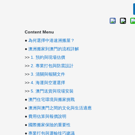
Content Menu
●
為何選擇中港速洲搬屋？
●
澳洲搬家到澳門的流程詳解
>>
1. 預約與現場估價
>>
2. 專業打包與防震設計
>>
3. 清關與報關文件
>>
4. 海運與空運選擇
>>
5. 澳門送貨與現場安裝
●
澳門住宅環境與搬家挑戰
●
澳洲與澳門之間的文化與生活適應
●
費用估算與報價說明
●
國際搬家保險的重要性
●
專業打包與運輸技巧建議