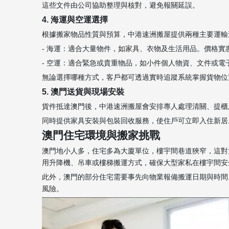
這些文件由公司協助整理與核對，避免報關延誤。
4. 海運與空運選擇
根據搬家物品性質與預算，中港速洲搬屋提供兩種主要運輸
- 海運：適合大量物件，如家具、衣物及生活用品。價格實惠
- 空運：適合緊急或貴重物品，如小件個人物資、文件或電
無論選擇哪種方式，客戶都可透過實時追蹤系統掌握貨物位
5. 澳門送貨與現場安裝
貨件抵達澳門後，中港速洲搬屋會安排專人處理清關、提櫃
同時提供家具安裝與包裝回收服務，使住戶可立即入住新居
澳門住宅環境與搬家挑戰
澳門地小人多，住宅多為大廈單位，樓宇間巷道狹窄，這對
用升降機、吊車或樓梯搬運方式，確保大型家私在樓宇間安
此外，澳門的部分住宅需要事先向物業報備搬運日期與時間
風險。