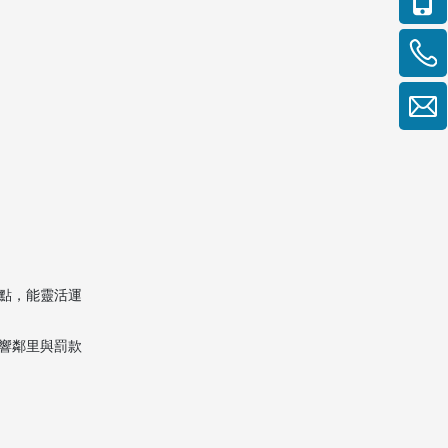
點，能靈活運
響鄰里與罰款