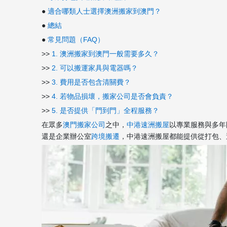
●
適合哪類人士選擇澳洲搬家到澳門？
●
總結
●
常見問題（FAQ）
>>
1. 澳洲搬家到澳門一般需要多久？
>>
2. 可以搬運家具與電器嗎？
>>
3. 費用是否包含清關費？
>>
4. 若物品損壞，搬家公司是否會負責？
>>
5. 是否提供「門到門」全程服務？
在眾多
澳門搬家公司
之中，
中港速洲搬屋
以專業服務與多年
還是企業辦公室
跨境搬遷
，中港速洲搬屋都能提供從打包、