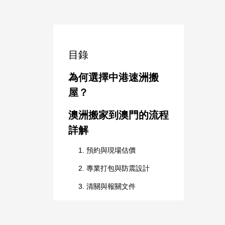
目錄
為何選擇中港速洲搬
屋？
澳洲搬家到澳門的流程
詳解
1. 預約與現場估價
2. 專業打包與防震設計
3. 清關與報關文件
4. 海運與空運選擇
5. 澳門送貨與現場安裝