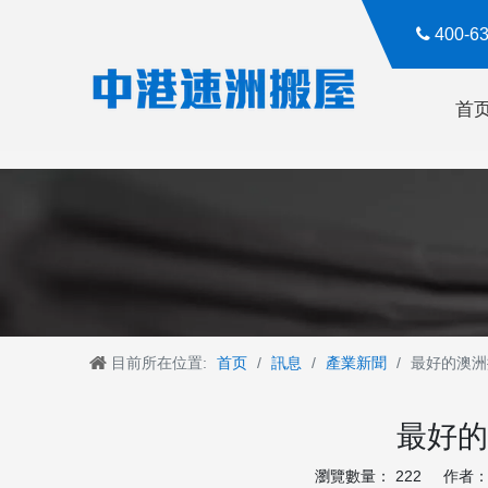

400-
首
目前所在位置:
首页
/
訊息
/
產業新聞
/
最好的澳洲
最好的
瀏覽數量：
222
作者： R