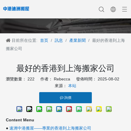
目前所在位置:
首页
/
訊息
/
產業新聞
/
最好的香港到上海
香港搬家
香港搬家到深圳
公司新聞
中港搬家
香港搬家到上海
香港搬家到内地
香港移民搬迁
產業新聞
香港搬家到大陆
香港跨国搬家
香港国际搬家
客戶案例
深港搬家公司
搬家公司
最好的香港到上海搬家公司
瀏覽數量：
222
作者： Rebecca 發佈時間： 2025-08-02
來源：
本站
詢價
Content Menu
●
速洲中港搬屋——專業的香港到上海搬家公司