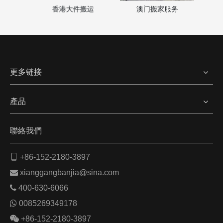
澳门搬家服务
家
香港大件搬运
更多链接
產品
聯絡我們

+86-152-2180-3897

xianggangbanjia@sina.com

400-630-6066

0085269349178

+86-152-2180-3897