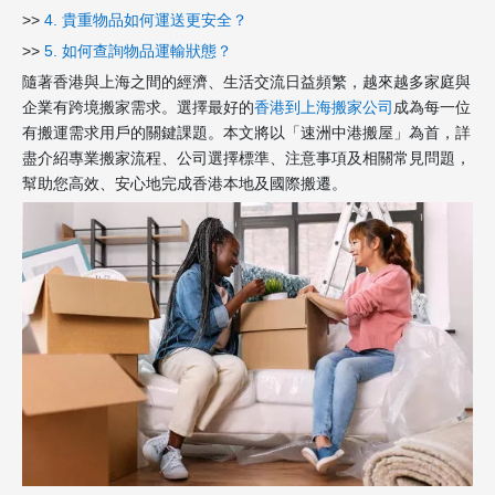
>>
4. 貴重物品如何運送更安全？
>>
5. 如何查詢物品運輸狀態？
隨著香港與上海之間的經濟、生活交流日益頻繁，越來越多家庭與
企業有跨境搬家需求。選擇最好的
香港到上海搬家公司
成為每一位
有搬運需求用戶的關鍵課題。本文將以「速洲中港搬屋」為首，詳
盡介紹專業搬家流程、公司選擇標準、注意事項及相關常見問題，
幫助您高效、安心地完成香港本地及國際搬遷。