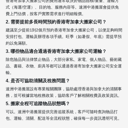
香港寄加拿大搬家公司的費用通常取決於物品體積/重量、運輸方
式（海運/空運）、目的地、服務內容等。速洲中港搬屋會提供免
費上門估價，按客戶實際需求進行明細報價。
2. 需要提前多長時間預約香港寄加拿大搬家公司？
建議至少提前1到2個月預約香港寄加拿大搬家公司，以便足夠時間
安排打包、運輸及辦理各項手續。旺季（如暑假、年底）需提早預
約以免滿額。
3. 哪些物品適合通過香港寄加拿大搬家公司運輸？
除危險品與法律禁止物品，大部分家私、家電、個人物品、藝術藏
品、書籍、衣物、廚具等都可以通過香港寄加拿大搬家公司安全運
輸。
4. 是否可協助清關及稅務問題？
速洲中港搬屋設有專業報關團隊，協助處理香港與加拿大的清關事
務，並可根據當地稅務政策，協助客戶了解相關稅費及政策資訊。
5. 搬家全程可追蹤物品狀態嗎？
可以。速洲中港搬屋提供完善追蹤系統，客戶可隨時查詢物品打
包、運輸、清關、配送等全流程狀態，確保每一步資訊透明可見。