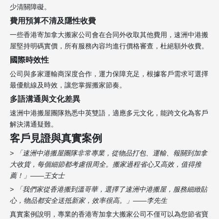
少清關障礙。
費用預算不清及隱性收費
一些香港寄加拿大搬家公司會在合同外收取其他費用，速洲中港搬
屋堅持明碼實價，所有服務內容均進行價格審查，杜絕額外收費。
國際時效性
公司與多家運輸商深度合作，運力保障充足，根據客戶需求可選擇
最優航線及時效，讓您掌握搬家節奏。
多語溝通與文化差異
速洲中港搬屋團隊熟悉中英雙語，適應多元文化，能跨文化為客戶
解決溝通疑難。
客戶見證與真實案例
> 「速洲中港搬屋團隊非常專業，從物品打包、運輸、報關到加拿
大收貨，每個細節都考慮很周全。搬家過程省心又高效，值得推
薦！」——王女士
> 「我們家從香港搬到溫哥華，選擇了速洲中港搬屋，服務細緻貼
心，物品都安全送抵新家，效率很高。」——李先生
真實案例說明，專業的香港寄加拿大搬家公司不僅可以為您節省寶