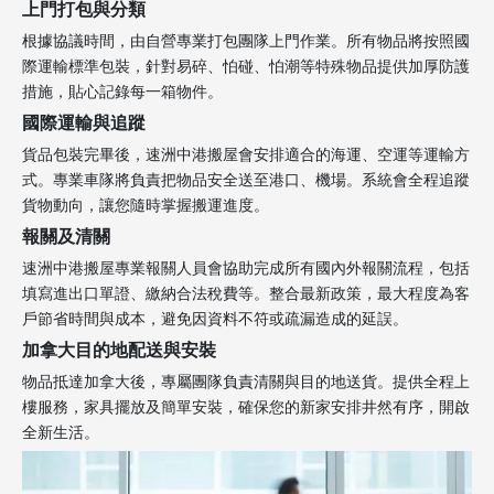
上門打包與分類
根據協議時間，由自營專業打包團隊上門作業。所有物品將按照國
際運輸標準包裝，針對易碎、怕碰、怕潮等特殊物品提供加厚防護
措施，貼心記錄每一箱物件。
國際運輸與追蹤
貨品包裝完畢後，速洲中港搬屋會安排適合的海運、空運等運輸方
式。專業車隊將負責把物品安全送至港口、機場。系統會全程追蹤
貨物動向，讓您隨時掌握搬運進度。
報關及清關
速洲中港搬屋專業報關人員會協助完成所有國內外報關流程，包括
填寫進出口單證、繳納合法稅費等。整合最新政策，最大程度為客
戶節省時間與成本，避免因資料不符或疏漏造成的延誤。
加拿大目的地配送與安裝
物品抵達加拿大後，專屬團隊負責清關與目的地送貨。提供全程上
樓服務，家具擺放及簡單安裝，確保您的新家安排井然有序，開啟
全新生活。