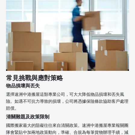
常見挑戰與應對策略
物品損壞與丟失
選擇速洲中港搬屋這類專業公司，可大大降低物品損壞和丟失風
險。如遇不可抗力導致的損壞，公司將憑據保險條款協助客戶處理
賠償。
清關難題及政策限制
國際搬家最大的阻礙往往來自清關政策。速洲中港搬屋專業報關團
隊會緊貼中加兩地政策動向，準確、合規為每筆貨物辦理手續，減