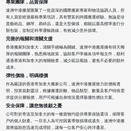
專業團隊，品質保障
速洲中港搬屋匯聚了一批資深的國際搬家專家和物流協調人員，所
有人員皆經過嚴格專業培訓，具有豐富的跨國搬運經驗。無論是珍
貴藝術品、鋼琴、易碎品，還是大型傢俱，都能以最高標準進行分
類包裝，並制定科學運輸路線，有效減少意外損壞。
完善的報關和清關支援
香港搬家到加拿大，清關手續極為關鍵。速洲中港搬屋擁有得天獨
厚的報關團隊，熟悉兩地政策，協助客戶準備各項申報文件，順利
通過香港和加拿大的海關檢查，減少延誤風險，避免不必要的額外
成本。
彈性價格，明碼標價
作為嚴謹的香港寄加拿大搬家公司，速洲中港搬屋致力於價格透
明，預算規劃靈活，根據搬運距離、物品類型、數量及客戶特殊需
求提供分層報價，用戶可根據自身情況選擇最優性價比方案。
安全保障，讓您無後顧之憂
公司對於寄送至加拿大的每一條貨物均提供專業保險選項，保障客
戶的個人財產。一旦非人為可控因素導致損壞或遺失，速洲中港搬
屋將協助您迅速完成理賠，讓每一位客戶安心跨洋遷居。