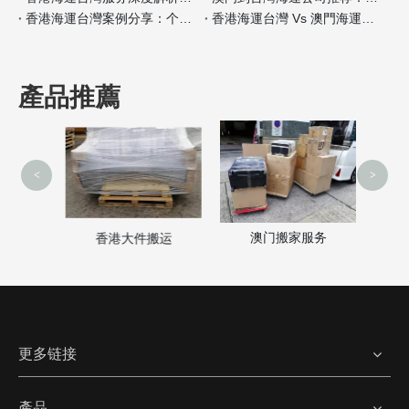
香港海運台灣案例分享：个人行李搬家经验
香港海運台灣 Vs 澳門海運台灣保险服务差异分析
產品推薦
<
>
澳门搬家服务
家
香港大件搬运
更多链接
產品