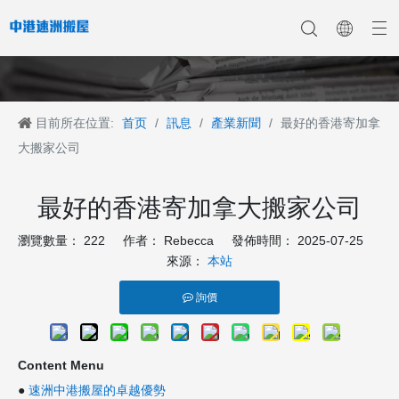
目前所在位置:
首页
/
訊息
/
產業新聞
/
最好的香港寄加拿
香港搬家
香港搬家到深圳
公司新聞
中港搬家
香港搬家到上海
香港搬家到内地
香港移民搬迁
產業新聞
香港搬家到大陆
香港跨国搬家
香港国际搬家
客戶案例
深港搬家公司
大搬家公司
最好的香港寄加拿大搬家公司
瀏覽數量：
222
作者： Rebecca 發佈時間： 2025-07-25
來源：
本站
詢價
Content Menu
●
速洲中港搬屋的卓越優勢