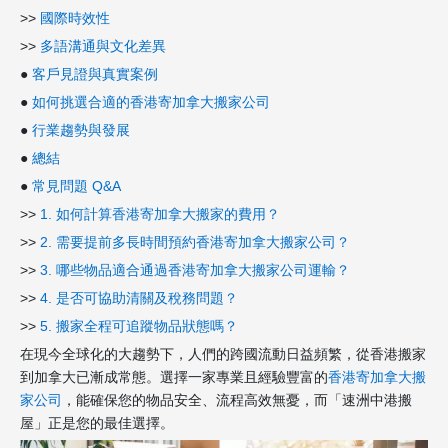
>>
國際時效性
>>
多語溝通與文化差異
●
客戶見證與真實案例
●
如何挑選合適的香港寄加拿大搬家公司
●
行業趨勢與發展
●
總結
●
常見問題 Q&A
>>
1. 如何計算香港寄加拿大搬家的費用？
>>
2. 需要提前多長時間預約香港寄加拿大搬家公司？
>>
3. 哪些物品適合通過香港寄加拿大搬家公司運輸？
>>
4. 是否可協助清關及稅務問題？
>>
5. 搬家全程可追蹤物品狀態嗎？
在現今全球化的大趨勢下，人們的跨國流動日益頻繁，從香港搬家
到加拿大已漸成常態。選擇一家專業且經驗豐富的
香港寄加拿大搬
家公司
，能確保您的物品安全、流程高效無憂，而「速洲中港搬
屋」正是您的最佳選擇。