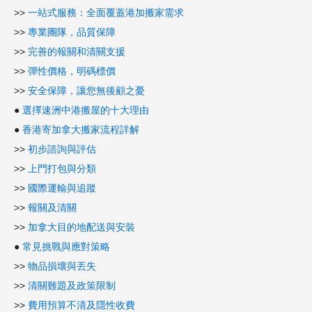
>>
一站式服務：全面覆蓋港加搬家需求
>>
專業團隊，品質保障
>>
完善的報關和清關支援
>>
彈性價格，明碼標價
>>
安全保障，讓您無後顧之憂
●
選擇速洲中港搬屋的十大理由
●
香港寄加拿大搬家流程詳解
>>
初步諮詢與評估
>>
上門打包與分類
>>
國際運輸與追蹤
>>
報關及清關
>>
加拿大目的地配送與安裝
●
常見挑戰與應對策略
>>
物品損壞與丟失
>>
清關難題及政策限制
>>
費用預算不清及隱性收費