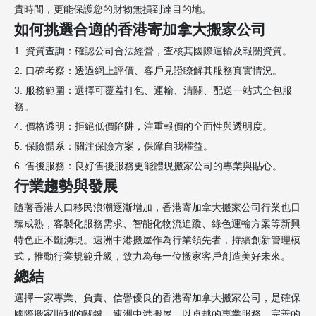
貴時間，更能保護您的財物無損到達目的地。
如何挑選合適的香港寄加拿大搬家公司
1. 資質查詢：確認公司合法經營，查核其國際運輸及報關資質。
2. 口碑考察：透過網上評價、客戶見證瞭解其服務真實情況。
3. 服務範圍：選擇可覆蓋打包、運輸、清關、配送一站式全包服
務。
4. 價格透明：拒絕低價陷阱，注重報價的全面性與透明度。
5. 保險體系：關注保險方案，保障自我權益。
6. 售後服務：良好售後服務更能體現搬家公司的專業與貼心。
行業趨勢與發展
隨著香港人口移民浪潮逐漸增加，香港寄加拿大搬家公司行業也日
臻成熟，客製化服務需求、智能化物流追蹤、綠色運輸方案等新興
特色正不斷湧現。速洲中港搬屋作為行業領先者，持續創新管理模
式，推動行業規範升級，致力為每一位搬家客戶創造美好未來。
總結
選擇一家專業、負責、信譽優良的香港寄加拿大搬家公司，是確保
國際搬家順利的關鍵。速洲中港搬屋，以卓越的專業服務、完善的