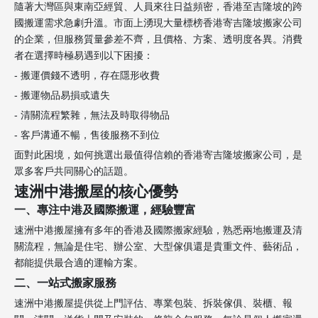
隨著大灣區與東南亞經貿、人員來往日益頻密，香港至吉隆坡的跨
國搬運需求急劇升溫。市面上湧現大量標榜香港寄吉隆坡搬家公司
的企業，但服務質量參差不齊，且價格、方案、透明度各異。消費
者在選擇時極易遇到以下困擾：
- 搬運價錢不透明，存在隱形收費
- 搬運物品易損或遺失
- 清關流程繁雜，無法及時取得物品
- 客戶溝通不暢，售後服務不到位
面對此困境，如何挑選出最值得信賴的香港寄吉隆坡搬家公司，是
眾多客戶共同關心的話題。
速洲中港搬屋的核心優勢
一、專注中港及國際搬運，經驗豐富
速洲中港搬屋擁有多年的香港及國際搬家經驗，熟悉兩地搬運及清
關流程，無論是住宅、辦公室、大型傢俱還是貴重文件、藝術品，
都能提供最合適的運輸方案。
二、一站式搬家服務
速洲中港搬屋提供從上門評估、專業包裝、拆裝傢俱、裝櫃、報