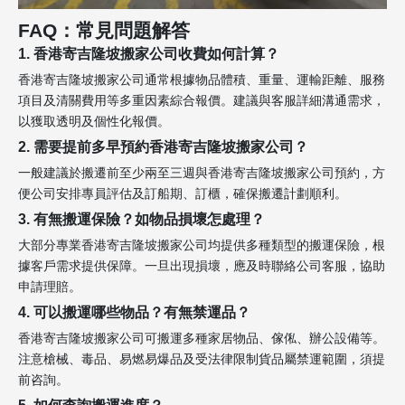
FAQ：常見問題解答
1. 香港寄吉隆坡搬家公司收費如何計算？
香港寄吉隆坡搬家公司通常根據物品體積、重量、運輸距離、服務
項目及清關費用等多重因素綜合報價。建議與客服詳細溝通需求，
以獲取透明及個性化報價。
2. 需要提前多早預約香港寄吉隆坡搬家公司？
一般建議於搬遷前至少兩至三週與香港寄吉隆坡搬家公司預約，方
便公司安排專員評估及訂船期、訂櫃，確保搬遷計劃順利。
3. 有無搬運保險？如物品損壞怎處理？
大部分專業香港寄吉隆坡搬家公司均提供多種類型的搬運保險，根
據客戶需求提供保障。一旦出現損壞，應及時聯絡公司客服，協助
申請理賠。
4. 可以搬運哪些物品？有無禁運品？
香港寄吉隆坡搬家公司可搬運多種家居物品、傢俬、辦公設備等。
注意槍械、毒品、易燃易爆品及受法律限制貨品屬禁運範圍，須提
前咨詢。