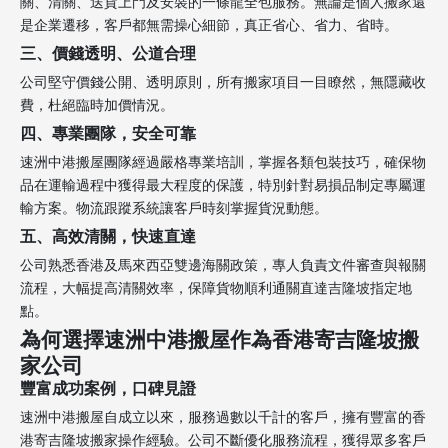
關、清關、送貨上門及安裝的一條龍全包服務。無論是個人搬家還
是企業遷移，客戶都無需操心細節，真正省心、省力、省時。
三、價錢透明、公道合理
公司堅守價錢公開、透明原則，所有搬家項目一目瞭然，無隱藏收
費，杜絕臨時加價情況。
四、專業團隊，安全可靠
速洲中港搬屋團隊經過嚴格專業培訓，掌握各類包裝技巧，確保物
品在運輸過程中獲得最大程度的保護，特別針對易損品制定專屬運
輸方案。物流跟蹤系統讓客戶時刻掌握貨況動態。
五、高效清關，快速直達
公司熟悉香港及馬來西亞雙邊海關政策，專人負責文件審查與報關
流程，大幅提高清關效率，保障貨物順利通關直達吉隆坡指定地
點。
為何選擇速洲中港搬屋作為香港寄吉隆坡搬
家公司
豐富成功案例，口碑見證
速洲中港搬屋自成立以來，服務過數以千計的客戶，擁有豐富的香
港寄吉隆坡搬家操作經驗。公司不斷優化服務流程，獲得眾多客戶