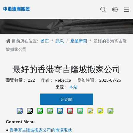
目前所在位置:
首页
/
訊息
/
產業新聞
/
最好的香港寄吉隆
香港搬家
香港搬家到深圳
公司新聞
中港搬家
香港搬家到上海
香港搬家到内地
香港移民搬迁
產業新聞
香港搬家到大陆
香港跨国搬家
香港国际搬家
客戶案例
深港搬家公司
坡搬家公司
最好的香港寄吉隆坡搬家公司
瀏覽數量：
222
作者： Rebecca 發佈時間： 2025-07-25
來源：
本站
詢價
Content Menu
●
香港寄吉隆坡搬家公司的市場現狀