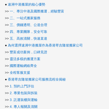
●
速洲中港搬屋的核心優勢
>>
一、專注中港及國際搬運，經驗豐富
>>
二、一站式搬家服務
>>
三、價錢透明、公道合理
>>
四、專業團隊，安全可靠
>>
五、高效清關，快速直達
●
為何選擇速洲中港搬屋作為香港寄吉隆坡搬家公司
>>
豐富成功案例，口碑見證
>>
靈活多樣的搬運方案
>>
國際運輸網絡齊全
>>
全程客服支援
●
香港寄吉隆坡搬家公司服務流程全揭秘
>>
1. 預約上門評估
>>
2. 專業包裝與拆裝
>>
3. 託運裝櫃與運輸
>>
4. 專人報關及清關