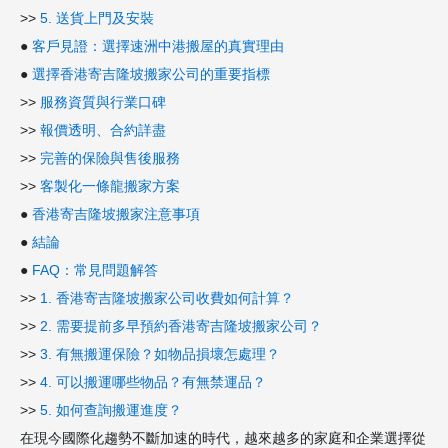
>>
5. 送貨上門及安裝
●
客戶見證：選擇速洲中港搬屋的真實理由
●
選擇香港寄吉隆坡搬家公司的重要指標
>>
服務資質與行業口碑
>>
報價透明、合約詳盡
>>
完善的保險與售後服務
>>
客製化一條龍搬家方案
●
香港寄吉隆坡搬家注意事項
●
結論
●
FAQ：常見問題解答
>>
1. 香港寄吉隆坡搬家公司收費如何計算？
>>
2. 需要提前多早預約香港寄吉隆坡搬家公司？
>>
3. 有無搬運保險？如物品損壞怎處理？
>>
4. 可以搬運哪些物品？有無禁運品？
>>
5. 如何查詢搬運進度？
在現今國際化趨勢不斷加速的時代，越來越多的家庭和企業選擇從