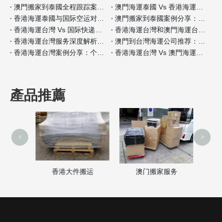
澳門搬家到泰國全程跟踪案例分析
澳門海運泰國 Vs 香港海運泰國包装材料服务对比
香港海運泰國与国际空运对比：何时选择海运？
澳門搬家到泰國案例分享：全程自带保险如何操作
香港海運台灣 Vs 国际快递：哪种适合小件家具？
香港海運台灣和澳門海運台灣客户评价对比
香港海運台灣服务深度解析：门到门搬家全流程
澳門到台灣海運公司推荐：安全性和价格对比
香港海運台灣案例分享：个人行李搬家经验
香港海運台灣 Vs 澳門海運台灣保险服务差异分析
產品推薦
<
>
澳门搬家服务
家
香港大件搬运