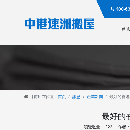

400-
首
目前所在位置:
首页
/
訊息
/
產業新聞
/
最好的香港
最好的
瀏覽數量：
222
作者： R