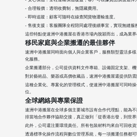
- 合理報價：透明收費制，無隱藏費用。
- 即時追蹤：顧客可隨時在線查閱貨物運輸進度。
- 售後支援：客服團隊全程陪同處理後續事宜，實現無縫服
這些特點使速洲中港搬屋在香港市場內脫穎而出，成為業界
移民家庭與企業搬遷的最佳夥伴
速洲中港搬屋同時面向個人與企業客戶，服務類型靈活多樣
化服務。
企業搬遷部分，公司提供資料文件專箱、設備固定支架、機
對於藝術品、樂器或高價收藏品，速洲中港搬屋還提供防震
這種企業化、專案化的管理模式，使速洲中港搬屋可同時操
位。
全球網絡與專業保證
速洲中港搬屋在全球多個主要城市設有合作代理點，能為不
排當地合作夥伴協助交接，真正做到「從香港出發，到世界
此外，公司還注重環境責任。所有包裝材料均來自可回收資
透過標準化操作流程與數位管理系統，每一項搬運任務都可