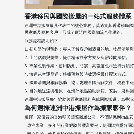
香港移民與國際搬屋的一站式服務體系
速洲中港搬屋最具代表性的核心業務，莫過於其香港移民國
民家庭及商務客戶，形成了廣泛的國際物流合作網絡。
服務流程說明如下：
1. 初步諮詢與預約：專人了解客戶搬遷目的地、物品清單
2. 上門估價與規劃：提供精確搬家方案及所需時間預估。
3. 專業包裝作業：使用防潮、防震、高強度包材進行分類
4. 海運或空運發送：根據預算與時效選擇最佳配送方式。
5. 國際清關與報關協助：協助處理各國海關文件、稅務申
6. 目的地送達與復原：在海外地點協助開箱、安裝、廢料
速洲中港搬屋每年協助數百家庭順利完成國際搬遷，為香港
為何選擇速洲中港搬屋作為搬家夥伴？
選擇一家優質的香港移民國際搬屋公司，不僅關係到物品安
- 專注專業：多年的行業經驗與豐富案例，使團隊熟悉各國
- 安心保險：全程運輸保險覆蓋，客戶可根據貨品價值選擇