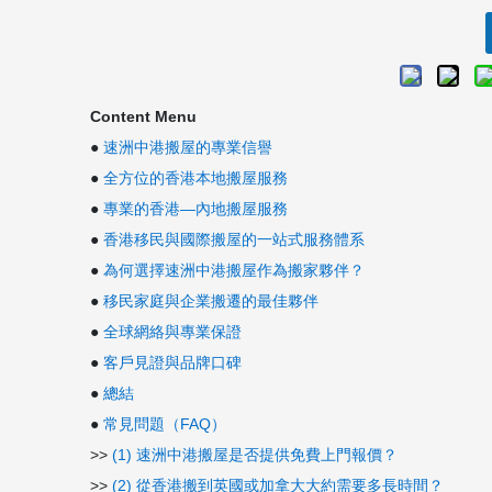
Content Menu
●
速洲中港搬屋的專業信譽
●
全方位的香港本地搬屋服務
●
專業的香港—內地搬屋服務
●
香港移民與國際搬屋的一站式服務體系
●
為何選擇速洲中港搬屋作為搬家夥伴？
●
移民家庭與企業搬遷的最佳夥伴
●
全球網絡與專業保證
●
客戶見證與品牌口碑
●
總結
●
常見問題（FAQ）
>>
(1) 速洲中港搬屋是否提供免費上門報價？
>>
(2) 從香港搬到英國或加拿大大約需要多長時間？