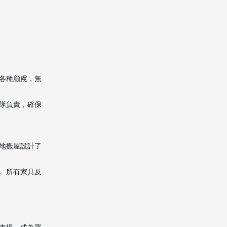
稅務問題，公司是否協助？
(4) 香港搬家到內地需要準備
哪些資料？
(5) 是否能處理大型或特殊物
品，如鋼琴與藝術品？
各種顧慮，無
隊負責，確保
地搬屋設計了
。所有家具及