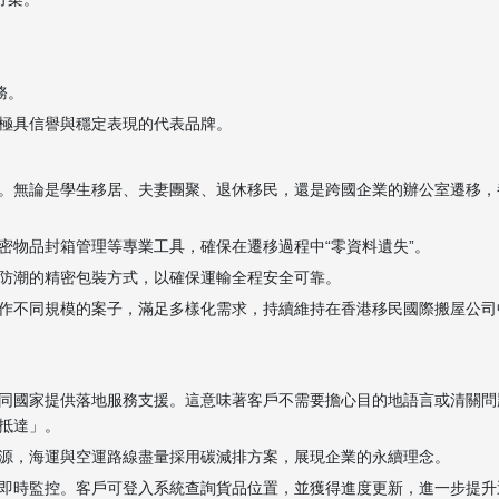
務。
極具信譽與穩定表現的代表品牌。
。無論是學生移居、夫妻團聚、退休移民，還是跨國企業的辦公室遷移，
密物品封箱管理等專業工具，確保在遷移過程中“零資料遺失”。
防潮的精密包裝方式，以確保運輸全程安全可靠。
作不同規模的案子，滿足多樣化需求，持續維持在香港移民國際搬屋公司
同國家提供落地服務支援。這意味著客戶不需要擔心目的地語言或清關問
抵達」。
源，海運與空運路線盡量採用碳減排方案，展現企業的永續理念。
即時監控。客戶可登入系統查詢貨品位置，並獲得進度更新，進一步提升