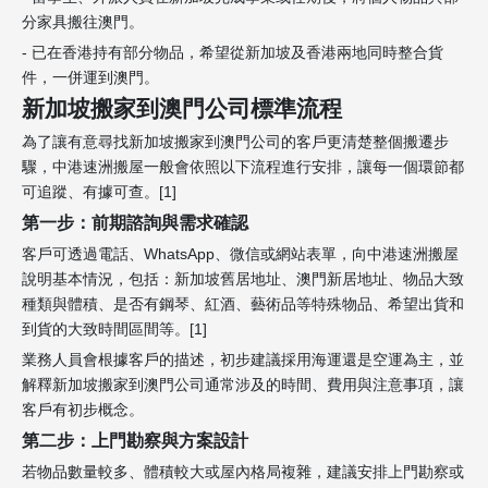
分家具搬往澳門。
- 已在香港持有部分物品，希望從新加坡及香港兩地同時整合貨
件，一併運到澳門。
新加坡搬家到澳門公司標準流程
為了讓有意尋找新加坡搬家到澳門公司的客戶更清楚整個搬遷步
驟，中港速洲搬屋一般會依照以下流程進行安排，讓每一個環節都
可追蹤、有據可查。[1]
第一步：前期諮詢與需求確認
客戶可透過電話、WhatsApp、微信或網站表單，向中港速洲搬屋
說明基本情況，包括：新加坡舊居地址、澳門新居地址、物品大致
種類與體積、是否有鋼琴、紅酒、藝術品等特殊物品、希望出貨和
到貨的大致時間區間等。[1]
業務人員會根據客戶的描述，初步建議採用海運還是空運為主，並
解釋新加坡搬家到澳門公司通常涉及的時間、費用與注意事項，讓
客戶有初步概念。
第二步：上門勘察與方案設計
若物品數量較多、體積較大或屋內格局複雜，建議安排上門勘察或