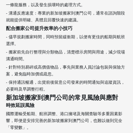
一條龍服務，以及發生損壞時的處理方式。
- 溝通反應速度：專業的新加坡搬家到澳門公司，通常在諮詢階段
就能提供明確、具體且回覆快速的建議。
配合搬家公司提升效率的小技巧
- 儘早規劃搬家時間，同時預留緩衝期，以便有更佳的船期與航班
選擇。
- 搬家前先自行整理與分類物品，清楚標示房間與用途，減少現場
溝通時間。
- 針對特別易碎或高價值物品，事先與業務人員討論包裝與保險方
案，避免臨時加價或疏忽。
- 保持通訊暢通，出貨前後留意公司發來的時間通知與追蹤資訊，
必要時及早調整行程。
新加坡搬家到澳門公司的常見風險與應對
時效延誤風險
國際運輸受船期、航班調整、港口擁堵及海關查驗等多重因素影
響，即便是安排完善的新加坡搬家到澳門公司，也難以做到完全
「零變數」。