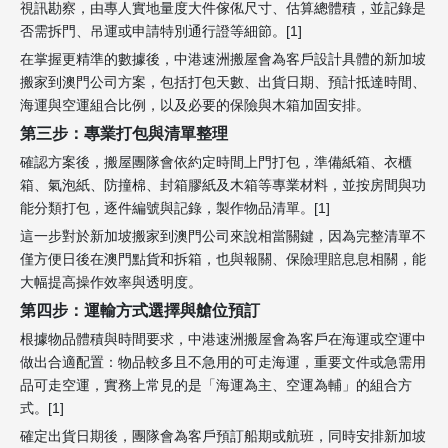
視訊勘察，由專人實地量度大件傢俬尺寸、估算總體積，並記錄是
否需拆門、吊運或申請特別通行證等細節。[1]
在掌握更精準的數據後，中港速洲搬屋會為客戶設計具體的新加坡
搬家到澳門公司方案，包括打包天數、出貨日期、預計抵達時間、
海運與空運組合比例，以及必要的保險與木箱加固安排。
第三步：專業打包與清單整理
確認方案後，搬屋團隊會依約定時間上門打包，準備紙箱、衣櫃
箱、氣泡紙、防撞棉、封箱膠紙及木箱等專業材料，並按房間與功
能分類打包，逐件編號與記錄，製作物品清單。[1]
這一步對於新加坡搬家到澳門公司來說相當關鍵，因為完整清單不
僅方便日後在澳門點貨和拆箱，也與報關、保險理賠息息相關，能
大幅提高操作效率與透明度。
第四步：運輸方式選擇與艙位預訂
根據物品體積與時間要求，中港速洲搬屋會為客戶在海運或空運中
做出合適配置：物品較多且不急用的可走海運，重要文件或急需用
品可走空運，實務上常見的是「海運為主、空運為輔」的組合方
式。[1]
確定出貨日期後，團隊會為客戶預訂船期或航班，同時安排新加坡