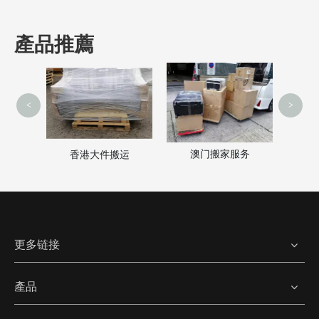
產品推薦
<
>
澳门搬家服务
家
香港大件搬运
更多链接
產品