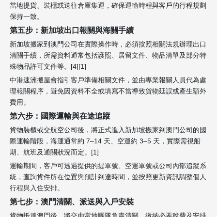
當地提貨、裝櫃或送往倉庫集運，確保運輸時程與客戶的行程規劃
保持一致。
第五步：新加坡出口報關與海關手續
新加坡搬家到澳門公司在實際操作時，必須按照相關法規辦理出口
清關手續，所需資料通常包括護照、居留文件、物品清單及部分特
殊物品許可文件等。[4][1]
中港速洲搬屋會指引客戶準備相關文件，並由專業報關人員代為處
理報關程序，避免因資料不全或填寫不當導致貨物延誤或產生額外
費用。
第六步：國際運輸與在途追蹤
貨物裝櫃或交航空公司後，將正式進入新加坡搬家到澳門公司的國
際運輸階段，海運通常約 7–14 天、空運約 3–5 天，實際需視船
期、航班及通關狀況而定。[1]
運輸期間，客戶可透過提供的提單號、空運單號或公司內部追蹤系
統，查詢貨件所在位置與預計到達時間，並按照更新資訊調整個人
行程與入住安排。
第七步：澳門清關、派送與入戶安裝
貨物抵達澳門後，將交由當地團隊負責清關、繳納必要稅費及安排