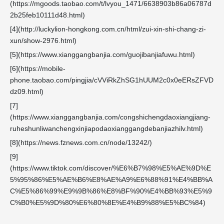
(https://mgoods.taobao.com/t/lvyou_1471/6638903b86a06787d
2b25feb10111d48.html)
[4](http://luckylion-hongkong.com.cn/html/zui-xin-shi-chang-zi-
xun/show-2976.html)
[5](https://www.xianggangbanjia.com/guojibanjiafuwu.html)
[6](https://mobile-
phone.taobao.com/pingjia/cVViRkZhSG1hUUM2c0x0eERsZFVD
dz09.html)
[7]
(https://www.xianggangbanjia.com/congshichengdaoxiangjiang-
ruheshunliwanchengxinjiapodaoxianggangdebanjiazhilv.html)
[8](https://news.fznews.com.cn/node/13242/)
[9]
(https://www.tiktok.com/discover/%E6%B7%98%E5%AE%9D%E
5%95%86%E5%AE%B6%E8%AE%A9%E6%88%91%E4%BB%A
C%E5%86%99%E9%9B%86%E8%BF%90%E4%BB%93%E5%9
C%B0%E5%9D%80%E6%80%8E%E4%B9%88%E5%BC%84)