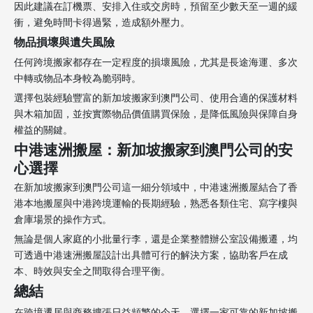
因此建議在訂機票、安排入住或交房時，預留至少數天至一週的緩
衝，避免時間卡得過緊，造成額外壓力。
物品損壞與遺失風險
任何跨境搬家都存在一定程度的損壞風險，尤其是長途海運、多次
中轉或物品本身較為脆弱時。
選擇包裝經驗豐富的新加坡搬家到澳門公司、使用合適的保護材料
與木箱加固，並按實際物品價值購買保險，是降低風險與保障自身
權益的關鍵。
中港速洲搬屋：新加坡搬家到澳門公司的安
心選擇
在新加坡搬家到澳門公司這一細分領域中，中港速洲搬屋結合了香
港本地搬屋與中港跨境運輸的長期經驗，熟悉各類住宅、寫字樓與
倉庫場景的操作方式。
無論是個人家庭的小批量行李，還是企業整體辦公室設備搬遷，均
可透過中港速洲搬屋設計出具體可行的解決方案，協助客戶在成
本、時效與安全之間取得合理平衡。
總結
在跨境遷居與商務擴張日益頻繁的今天，選擇一家可靠的新加坡搬