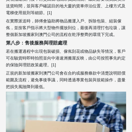
送貨時間，並與客戶確認目的地大廈的貨車停泊位置、上樓方式及
電梯使用規則等細節。[1]
在實際派送時，師傅會協助將物品搬運入戶、拆除包裝、組裝傢
俬，並按客戶指示將大型物件擺放到位，最後再清理打包垃圾，讓
整個新加坡搬家到澳門公司的流程在乾淨整齊的環境下完成。
第八步：售後服務與理賠處理
若在搬運過程中出現包裝破損、傢俬刮花或物品缺失等情況，客戶
可在驗貨時即時拍照並向中港速洲搬屋反映，由公司按照事先約定
的保險與理賠政策處理。[1]
正規的新加坡搬家到澳門公司會在合約或服務條款中清楚說明賠償
範圍及流程，避免事後爭議，同時透過專業包裝與規範操作，盡量
把損失風險降到最低。