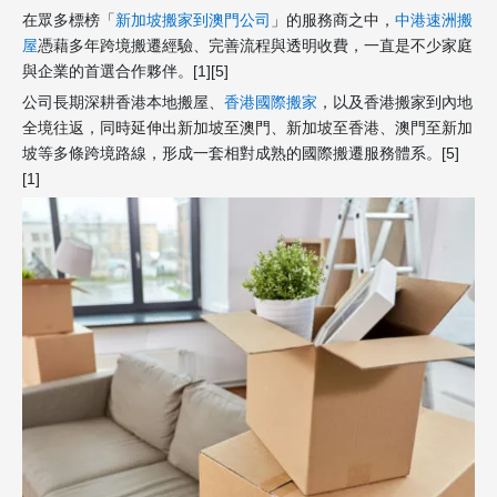
在眾多標榜「
新加坡搬家到澳門公司
」的服務商之中，
中港速洲搬
屋
憑藉多年跨境搬遷經驗、完善流程與透明收費，一直是不少家庭
與企業的首選合作夥伴。[1][5]
公司長期深耕香港本地搬屋、
香港國際搬家
，以及香港搬家到內地
全境往返，同時延伸出新加坡至澳門、新加坡至香港、澳門至新加
坡等多條跨境路線，形成一套相對成熟的國際搬遷服務體系。[5]
[1]