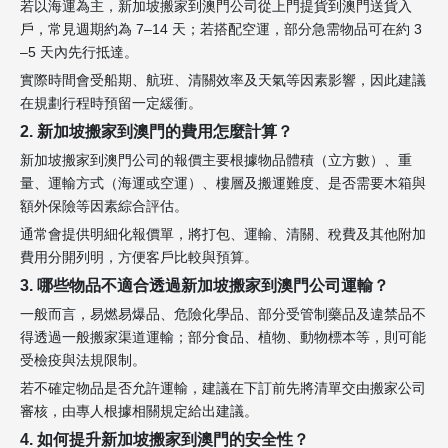
若以海運為主，新加坡搬家到澳門公司從上門提貨到澳門送貨入
戶，常見週期約為 7–14 天；若搭配空運，部分急需物品可在約 3
–5 天內先行抵達。
實際時間會受船期、航班、清關效率及天氣等因素影響，因此建議
在規劃行程時預留一定緩衝。
2. 新加坡搬家到澳門的費用怎麼計算？
新加坡搬家到澳門公司的報價主要根據物品體積（立方數）、重
量、運輸方式（海運或空運）、樓層及搬運難度、是否需要木箱與
額外保險等因素綜合評估。
通常會提供明細化報價單，將打包、運輸、清關、稅費及其他附加
費用分開列明，方便客戶比較與預算。
3. 哪些物品不適合透過新加坡搬家到澳門公司運輸？
一般而言，易燃易爆品、危險化學品、部分受管制藥品及違禁品不
得透過一般搬家渠道運輸；部分食品、植物、動物標本等，則可能
受檢疫與法規限制。
若不確定物品是否允許運輸，建議在下訂前先將清單交由搬家公司
審核，由專人根據相關規定給出建議。
4. 如何提升新加坡搬家到澳門的安全性？