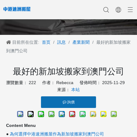
目前所在位置:
首页
/
訊息
/
產業新聞
/
最好的新加坡搬家
香港搬家
香港搬家到深圳
公司新聞
中港搬家
香港搬家到上海
香港搬家到内地
香港移民搬迁
產業新聞
香港搬家到大陆
香港跨国搬家
香港国际搬家
客戶案例
深港搬家公司
到澳門公司
最好的新加坡搬家到澳門公司
瀏覽數量：
222
作者： Rebecca 發佈時間： 2025-11-29
來源：
本站
詢價
Content Menu
●
為何選擇中港速洲搬屋作為新加坡搬家到澳門公司