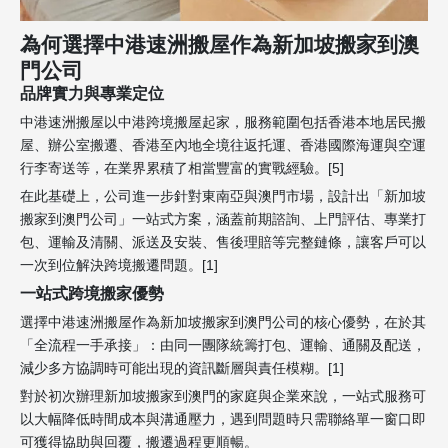
為何選擇中港速洲搬屋作為新加坡搬家到澳
門公司
品牌實力與專業定位
中港速洲搬屋以中港跨境搬屋起家，服務範圍包括香港本地居民搬
屋、辦公室搬遷、香港至內地全境往返托運、香港國際海運與空運
行李寄送等，在業界累積了相當豐富的實戰經驗。[5]
在此基礎上，公司進一步針對東南亞與澳門市場，設計出「新加坡
搬家到澳門公司」一站式方案，涵蓋前期諮詢、上門評估、專業打
包、運輸及清關、派送及安裝、售後理賠等完整鏈條，讓客戶可以
一次到位解決跨境搬遷問題。[1]
一站式跨境搬家優勢
選擇中港速洲搬屋作為新加坡搬家到澳門公司的核心優勢，在於其
「全流程一手承接」：由同一團隊統籌打包、運輸、通關及配送，
減少多方協調時可能出現的資訊斷層與責任模糊。[1]
對於初次辦理新加坡搬家到澳門的家庭與企業來說，一站式服務可
以大幅降低時間成本與溝通壓力，遇到問題時只需聯絡單一窗口即
可獲得協助與回覆，搬遷過程更順暢。