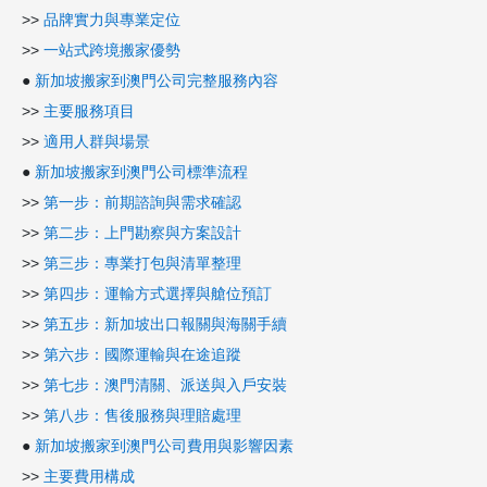
>>
品牌實力與專業定位
>>
一站式跨境搬家優勢
●
新加坡搬家到澳門公司完整服務內容
>>
主要服務項目
>>
適用人群與場景
●
新加坡搬家到澳門公司標準流程
>>
第一步：前期諮詢與需求確認
>>
第二步：上門勘察與方案設計
>>
第三步：專業打包與清單整理
>>
第四步：運輸方式選擇與艙位預訂
>>
第五步：新加坡出口報關與海關手續
>>
第六步：國際運輸與在途追蹤
>>
第七步：澳門清關、派送與入戶安裝
>>
第八步：售後服務與理賠處理
●
新加坡搬家到澳門公司費用與影響因素
>>
主要費用構成