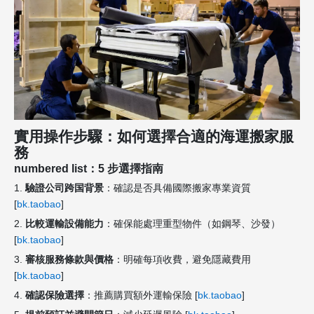
實用操作步驟：如何選擇合適的海運搬家服
務
numbered list：5 步選擇指南
1.
驗證公司跨国背景
：確認是否具備國際搬家專業資質
[
bk.taobao
]
2.
比較運輸設備能力
：確保能處理重型物件（如鋼琴、沙發）
[
bk.taobao
]
3.
審核服務條款與價格
：明確每項收費，避免隱藏費用
[
bk.taobao
]
4.
確認保險選擇
：推薦購買額外運輸保險 [
bk.taobao
]