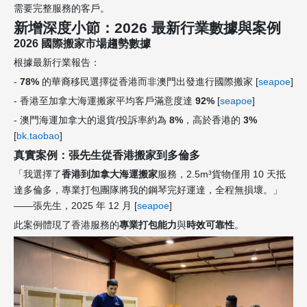
需要完整服務的客戶。
新增深度小節：2026 最新行業數據與案例
2026 國際搬家市場趨勢數據
根據最新行業報告：
-
78%
的華裔移民選擇從香港而非澳門出發進行國際搬家 [
seapoe
]
- 香港至加拿大海運搬家平均客戶滿意度達
92%
[
seapoe
]
- 澳門海運加拿大的退貨/投訴率約為
8%
，高於香港的
3%
[
bk.taobao
]
真實案例：張先生從香港搬家到多倫多
「我選擇了
香港到加拿大海運搬家
服務，2.5m³貨物僅用 10 天抵
達多倫多，專業打包團隊將我的鋼琴完好運達，全程無損壞。」
——張先生，2025 年 12 月 [
seapoe
]
此案例體現了香港服務的
專業打包能力
與
時效可靠性
。