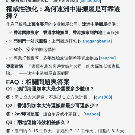
5.
提前預訂並避開節日
：減少延遲風險 [
bk.taobao
]
權威性強化：為何速洲中港搬屋是可靠選
擇？
作為已服務
上萬名客戶
的专业搬屋公司，
速洲中港搬屋
提供：
- ✅
香港國際搬家
、
香港本地搬屋
、
香港搬家到內地
往返服務
- ✅
門到門一站式服務
：上門搬运打包 [
xianggangbanjia
]
- ✅
省心、安全
的搬运體驗
- ✅ 專業打包團隊，多年經驗處理鋼琴等貴重物品 [
seapoe
]
專家建議
：「選擇有萬名客戶實績的公司，能大幅降低搬家風
險。」——速洲中港搬屋資深顧問
FAQ：相關問題與答案
Q1：澳門海運加拿大最少需要多少體積？
答
：需 1 立方米起運，不足以 1 立方米計費 。 [
gwls888
]
Q2：香港到加拿大海運搬家最少可運多少？
答
：
2m³即可起運
，適合單身或小家庭 。 [
seapoe
]
Q3：兩地運輸時效相差多久？
答
：澳門約 9–15 工作天，香港約 7–12 工作天，相差約 3–5 天