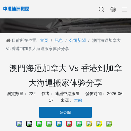
目前所在位置:
首页
/
訊息
/
公司新聞
/
澳門海運加拿大
香港搬家
香港搬家到深圳
公司新聞
中港搬家
香港搬家到上海
香港搬家到内地
香港移民搬迁
產業新聞
香港搬家到大陆
香港跨国搬家
香港国际搬家
客戶案例
深港搬家公司
Vs 香港到加拿大海運搬家体验分享
澳門海運加拿大 Vs 香港到加拿
大海運搬家体验分享
瀏覽數量：
222
作者： 速洲中港搬屋 發佈時間： 2026-06-
17 來源：
本站
詢價