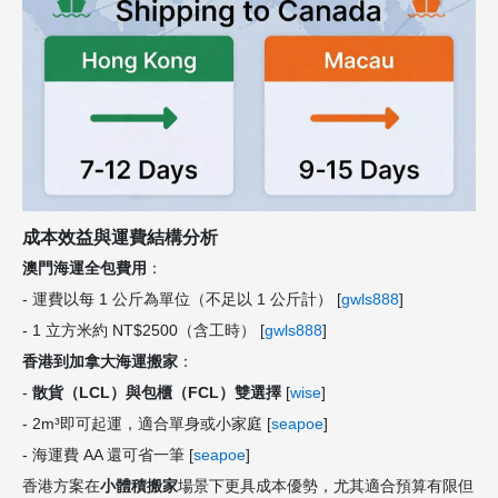
成本效益與運費結構分析
澳門海運全包費用
：
- 運費以每 1 公斤為單位（不足以 1 公斤計） [
gwls888
]
- 1 立方米約 NT$2500（含工時） [
gwls888
]
香港到加拿大海運搬家
：
-
散貨（LCL）與包櫃（FCL）雙選擇
[
wise
]
- 2m³即可起運，適合單身或小家庭 [
seapoe
]
- 海運費 AA 還可省一筆 [
seapoe
]
香港方案在
小體積搬家
場景下更具成本優勢，尤其適合預算有限但