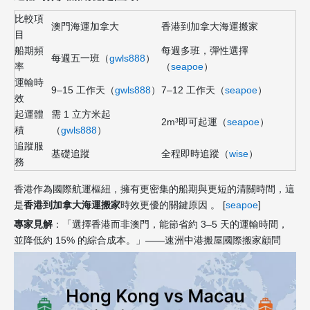
比較項
澳門海運加拿大
香港到加拿大海運搬家
目
船期頻
每週多班，彈性選擇
每週五一班（
gwls888
）
率
（
seapoe
）
運輸時
9–15 工作天（
gwls888
）
7–12 工作天（
seapoe
）
效
起運體
需 1 立方米起
2m³即可起運（
seapoe
）
積
（
gwls888
）
追蹤服
基礎追蹤
全程即時追蹤（
wise
）
務
香港作為國際航運樞紐，擁有更密集的船期與更短的清關時間，這
是
香港到加拿大海運搬家
時效更優的關鍵原因 。 [
seapoe
]
專家見解
：「選擇香港而非澳門，能節省約 3–5 天的運輸時間，
並降低約 15% 的綜合成本。」——速洲中港搬屋國際搬家顧問