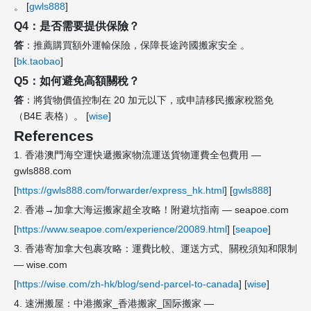
。 [
gwls888
]
Q4：是否需要提供保險？
答
：推薦購買額外運輸保險，保障長途跨國搬家安全 。
[
bk.taobao
]
Q5：如何避免高額關稅？
答
：將貨物價值控制在 20 加元以下，或申請移民搬家稅豁免
（B4E 表格）。 [
wise
]
References
1. 香港澳門海空運快遞搬家物流運送貨物運費全包費用 —
gwls888.com
[
https://gwls888.com/forwarder/express_hk.html
] [
gwls888
]
2. 香港→加拿大海运搬家超全攻略！附避坑指南 — seapoe.com
[
https://www.seapoe.com/experience/20089.html
] [
seapoe
]
3. 香港寄加拿大包裹攻略：運費比較、運送方式、關稅須知和限制
— wise.com
[
https://wise.com/zh-hk/blog/send-parcel-to-canada
] [
wise
]
4. 速洲搬屋：中港搬家_香港搬家_国际搬家 —