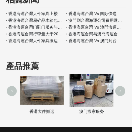
香港海運台灣大件家具上楼安装服务对比
香港海運台灣 Vs 国际快递：家具与行李同时搬运案例
香港海運台灣易碎品木箱包装真实体验
澳門到台灣海運公司费用透明度案例分析
香港海運台灣门到门服务与自提仓储方案对比
香港海運台灣 Vs 澳門海運台灣包装材料使用指南
香港海運台灣行李量大于20箱搬家体验对比
香港海運台灣与澳門海運台灣小型公寓搬家案例分享
香港海運台灣大件家具搬运全流程对比
香港海運台灣 Vs 澳門到台灣海運：单人行李搬家案例分析
產品推薦
<
>
澳门搬家服务
家
香港大件搬运