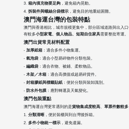
3.
箱內填充物要足夠
，避免箱內晃動。
4.
拆裝件與螺絲分袋標示
，避免目的地重組困難。
澳門海運台灣的包裝特點
澳門與香港相比，城市規模更集中，部分區域道路與出入口
有較多
小型家電、個人物品、短期自住家具
需要整批寄運。
澳門出貨常見材料配置
-
加厚紙箱
：適合多件小物集運。
-
氣泡袋
：適合小型易碎物件分類包裝。
-
編織袋
：適合衣物、被鋪、柔軟物品。
-
木架／木箱
：適合高價值或超易碎貨件。
-
封箱膠紙與標籤貼紙
：便於分類與裝卸識別。
-
防水外包膜
：應對轉運及天氣變化。
澳門包裝重點
澳門海運台灣更常遇到的是
貨物集成度較高
、
單票件數較多
1.
分類清晰
，便於裝櫃與到台灣後拆箱。
2.
多件小物統一標示
，避免遺漏。