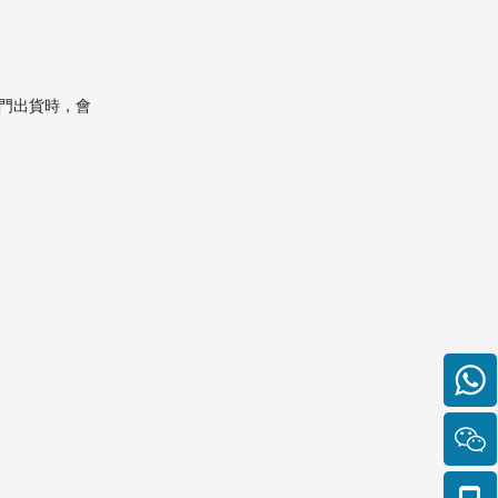
FAQ 常見問題
1. 香港海運台灣和澳門海運
台灣，包裝材料有什麼最大
差異？
門出貨時，會
2. 海運台灣一定要用木箱
嗎？
3. 紙箱越厚越好嗎？
4. 衣物可以直接用袋子寄運
嗎？
5. 易碎品怎樣包最安全？
參考資料