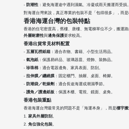
-
防潮性
：避免海運途中遇到濕氣、冷凝或雨天搬運而受損
對海運台灣來說，真正專業的包裝不是「包得很多」，而是
香港海運台灣的包裝特點
香港的住宅密度高，舊樓、唐樓、無電梯單位不少，搬運路
外層耐磨性
與
邊角保護
要求較高。
香港出貨常見材料配置
-
五層瓦楞紙箱
：適合衣物、書籍、小型生活用品。
-
氣泡紙
：保護易碎品、玻璃器皿、燈飾、裝飾品。
-
珍珠棉
：適合電器邊角、家具表面、防刮。
-
拉伸膜／纏繞膜
：固定櫃門、抽屜、桌面、椅腳。
-
防潮袋／乾燥劑
：適合長途海運或潮濕季節。
-
護角／護邊紙板
：保護木櫃、電視、鏡面、桌角。
香港包裝重點
香港海運台灣最常見的問題不是「海運本身」，而是
樓宇搬
1.
家具外層防刮
。
2.
角位強化包裝
。