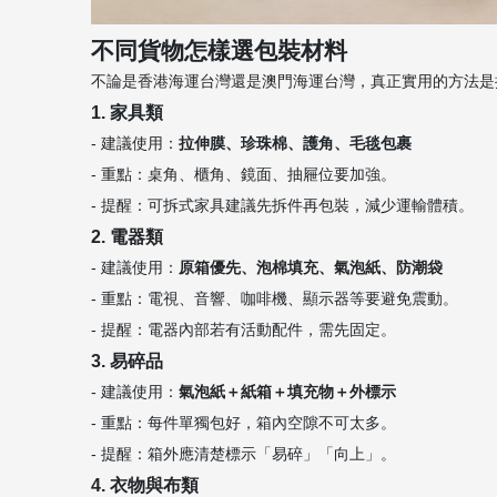
不同貨物怎樣選包裝材料
不論是香港海運台灣還是澳門海運台灣，真正實用的方法是
1. 家具類
- 建議使用：
拉伸膜、珍珠棉、護角、毛毯包裹
- 重點：桌角、櫃角、鏡面、抽屜位要加強。
- 提醒：可拆式家具建議先拆件再包裝，減少運輸體積。
2. 電器類
- 建議使用：
原箱優先、泡棉填充、氣泡紙、防潮袋
- 重點：電視、音響、咖啡機、顯示器等要避免震動。
- 提醒：電器內部若有活動配件，需先固定。
3. 易碎品
- 建議使用：
氣泡紙＋紙箱＋填充物＋外標示
- 重點：每件單獨包好，箱內空隙不可太多。
- 提醒：箱外應清楚標示「易碎」「向上」。
4. 衣物與布類