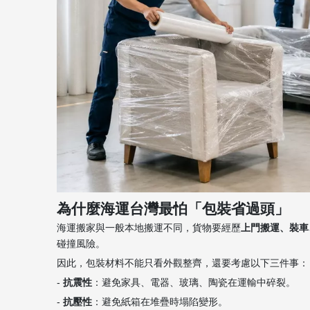
為什麼海運台灣最怕「包裝省過頭」
海運搬家與一般本地搬運不同，貨物要經歷
上門搬運、裝車
碰撞風險。
因此，包裝材料不能只看外觀整齊，還要考慮以下三件事：
-
抗震性
：避免家具、電器、玻璃、陶瓷在運輸中碎裂。
-
抗壓性
：避免紙箱在堆疊時塌陷變形。