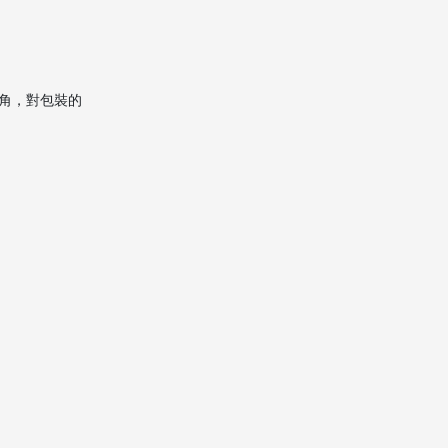
最新實務趨勢：包裝不是越
厚越好
案例觀察：高損耗多出現在
角，對包裝的
這三類貨
專業做法：先做「包裝分
級」
包裝材料選購清單
什麼情況要用木架或木
箱
專業包裝步驟
何時該找專業搬屋公司
行動呼籲