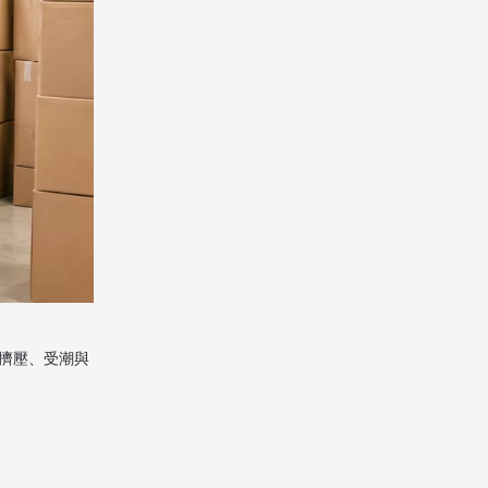
澳門包裝重點
香港 vs 澳門包裝材料
對比
不同貨物怎樣選包裝材
料
1. 家具類
2. 電器類
3. 易碎品
4. 衣物與布類
擠壓、受潮與
5. 書籍與文件
行業專家建議：三個新
小節