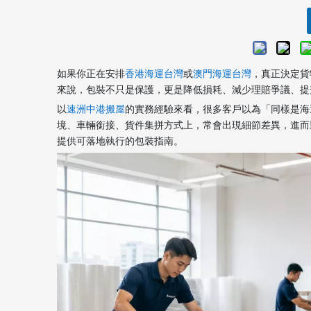
如果你正在安排
香港海運台灣
或
澳門海運台灣
，真正決定貨
來說，包裝不只是保護，更是降低損耗、減少理賠爭議、提
以
速洲中港搬屋
的實務經驗來看，很多客戶以為「同樣是海
境、車輛銜接、貨件集拼方式上，常會出現細節差異，進而
提供可落地執行的包裝指南。