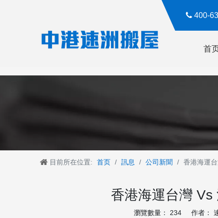

400-
首
目前所在位置:
首页
/
訊息
/
公司新聞
/
香港海運台
香港海運台灣 V
瀏覽數量：
234
作者： 速