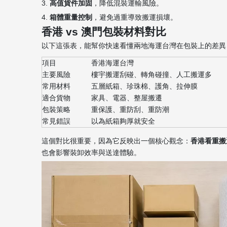
3.
高值貨件加固
，降低混裝運輸風險。
4.
箱體重量控制
，避免過重導致搬運損壞。
香港 vs 澳門包裝材料對比
以下這張表，能幫你快速看懂兩地海運台灣在包裝上的差異
項目
香港海運台灣
主要風險
樓宇搬運刮碰、轉角碰撞、人工搬運多
常用材料
五層紙箱、珍珠棉、護角、拉伸膜
適合貨物
家具、電器、整屋搬遷
包裝策略
重保護、重防刮、重防潮
常見錯誤
以為紙箱夠厚就安全
這個對比很重要，因為它反映出一個核心觀念：
香港看重搬
也會影響裝卸效率與送達體驗。