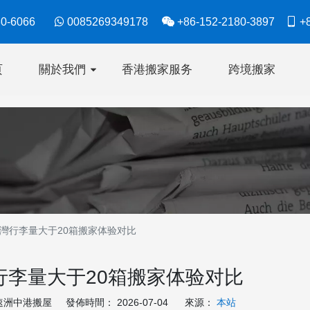
630-6066

0085269349178

+86-152-2180-3897

+8
页
關於我們
香港搬家服务
跨境搬家
灣行李量大于20箱搬家体验对比
行李量大于20箱搬家体验对比
洲中港搬屋 發佈時間： 2026-07-04 來源：
本站