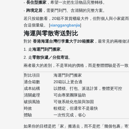
-
長住型搬家
，希望一次把生活物品完整轉移。
-
跨境定居
，需要門到門、含清關的完整方案。
若只按箱數看，20箱不算貨櫃級大件，但對個人與小家庭
合這個量級。 [
xianggangbanjia
]
海運與零散寄送對比
對於
香港海運台灣行李量大于20箱搬家
，最常見的兩種做
1. 走
海運門到門搬家
。
2. 走
零散快遞／分批寄送
。
兩者最大的差別，不是單純的價格，而是整體體驗是否一致
對比項目
海運門到門搬家
適合箱數
20箱以上更合適
成本結構
以體積、打包、派送計算，整體更可控
清關處理
可由專業團隊協助
破損風險
可做系統化包裝與加固
時效
較穩定，但通常不是最快
體驗
一次性完成，省心
如果你的目標是把「家」搬過去，而不是把「幾個包裹」寄