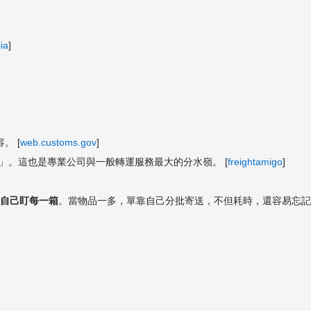
ia
]
。 [
web.customs.gov
]
」。這也是專業公司與一般轉運服務最大的分水嶺。 [
freightamigo
]
自己盯每一箱
。當物品一多，單靠自己分批寄送，不但耗時，還容易忘記