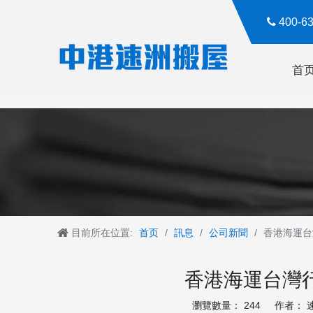

400-
首
目前所在位置:
首页
/
訊息
/
公司新聞
/
香港海運台
香港海運台灣
瀏覽數量：
244
作者： 速