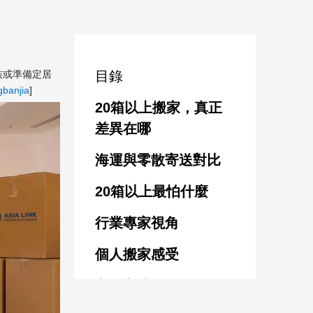
族或準備定居
目錄
gbanjia
]
20箱以上搬家，真正
差異在哪
海運與零散寄送對比
20箱以上最怕什麼
行業專家視角
個人搬家感受
文件與清關