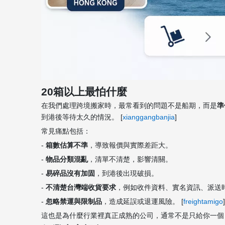
20箱以上最怕什麼
在我們處理跨境搬家時，最常看到的問題不是船期，而是
準
到港後等待太久的情況。 [
xianggangbanjia
]
常見痛點包括：
-
箱數估算不準
，導致報價與實際差距大。
-
物品分類混亂
，清單不清楚，影響清關。
-
易碎品沒有加固
，到港後出現破損。
-
不清楚台灣端收貨要求
，例如收件資料、實名資訊、派送
-
忽略禁運與限制品
，造成延誤或退運風險。 [
freightamigo
]
這也是為什麼行業裡真正成熟的公司，通常不是只給你一個