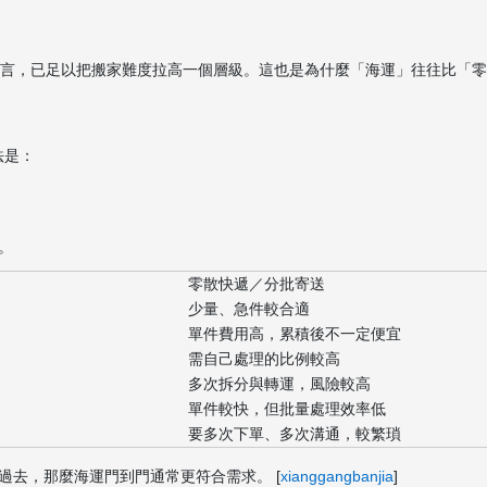
而言，已足以把搬家難度拉高一個層級。這也是為什麼「海運」往往比「
法是：
。
零散快遞／分批寄送
少量、急件較合適
單件費用高，累積後不一定便宜
需自己處理的比例較高
多次拆分與轉運，風險較高
單件較快，但批量處理效率低
要多次下單、多次溝通，較繁瑣
過去，那麼海運門到門通常更符合需求。 [
xianggangbanjia
]