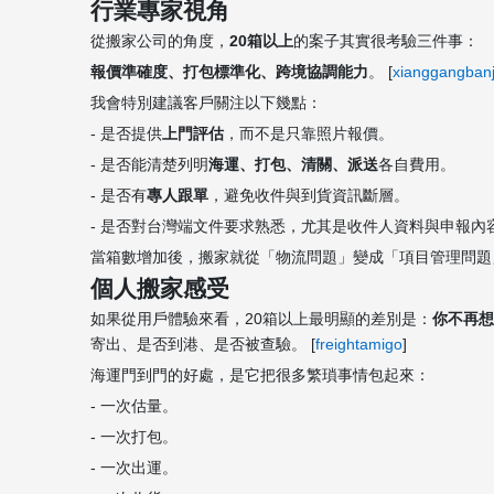
行業專家視角
從搬家公司的角度，
20箱以上
的案子其實很考驗三件事：
報價準確度、打包標準化、跨境協調能力
。 [
xianggangbanj
我會特別建議客戶關注以下幾點：
- 是否提供
上門評估
，而不是只靠照片報價。
- 是否能清楚列明
海運、打包、清關、派送
各自費用。
- 是否有
專人跟單
，避免收件與到貨資訊斷層。
- 是否對台灣端文件要求熟悉，尤其是收件人資料與申報內容
當箱數增加後，搬家就從「物流問題」變成「項目管理問題
個人搬家感受
如果從用戶體驗來看，20箱以上最明顯的差別是：
你不再想
寄出、是否到港、是否被查驗。 [
freightamigo
]
海運門到門的好處，是它把很多繁瑣事情包起來：
- 一次估量。
- 一次打包。
- 一次出運。