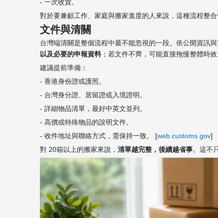
- 一次收貨。
對於要兼顧工作、家庭與搬家進度的人來說，這種流程整合
文件與清關
台灣端清關是整個流程中最不能忽視的一段。依公開資訊與
以及必要的申報資料
；若文件不齊，可能直接拖慢整體時效。
建議提前準備：
- 香港身份證或護照。
- 台灣身分證、居留證或入境證明。
- 詳細物品清單，最好中英文並列。
- 高價或特殊物品的說明文件。
- 收件地址與聯絡方式，需保持一致。 [
web.customs.gov
]
對 20箱以上的搬家來說，
清單越完整，後續越省事
。這不