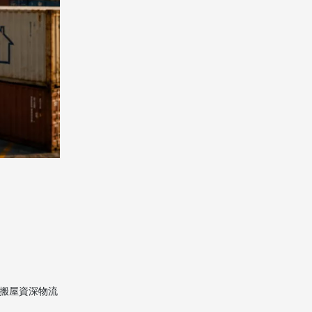
步驟 3：確認保險公司資質
行业案例：2025 年真
實理賠經驗分享
案例 A：香港→美國洛杉
磯，鋼琴受損
案例 B：香港→加拿大溫哥
華，家具遺失一箱
行動呼籲（CTA）
FAQ（常見問題與答
案）
Q1：香港搬家到美國必須買
海運保險嗎？
港搬屋資深物流
Q2：海運保險保費如何計