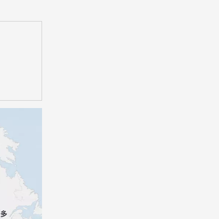
算？
Q3：理賠需要哪些文件？
Q4：加拿大海運保險比美國
便宜嗎？
Q5：速洲中港搬屋能提供保
險代辦嗎？
References（來源與
超連結）