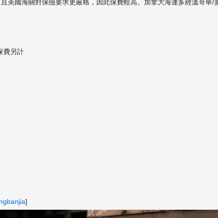
，且美國海關對保險要求更嚴格，因此保費較高。加拿大海運多經溫哥華/
）
保費另計
ngbanjia
]