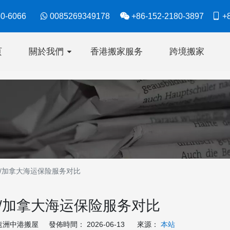
630-6066

0085269349178

+86-152-2180-3897

+8
页
關於我們
香港搬家服务
跨境搬家
/加拿大海运保险服务对比
/加拿大海运保险服务对比
洲中港搬屋 發佈時間： 2026-06-13 來源：
本站