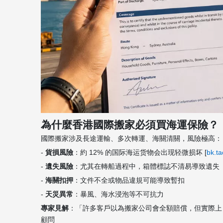
為什麼香港國際搬家必須買海運保險？
國際搬家涉及長途運輸、多次轉運、海關清關，風險極高：
-
貨損風險
：約 12% 的国际海运货物会出现轻微损坏 [
bk.t
-
遺失風險
：尤其在轉船過程中，箱體標誌不清易導致遺失
-
海關扣押
：文件不全或物品違規可能導致暫扣
-
天災異常
：暴風、海水浸泡等不可抗力
專家見解
：「許多客戶以為搬家公司會全額賠償，但實際上，
顧問