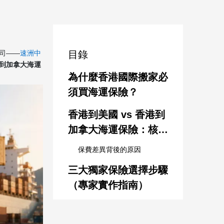
司——
速洲中
目錄
到加拿大海運
為什麼香港國際搬家必
須買海運保險？
香港到美國 vs 香港到
加拿大海運保險：核心
差異對比
保費差異背後的原因
三大獨家保險選擇步驟
（專家實作指南）
步驟 1：物品分類與價值評估
步驟 2：比較保險條款