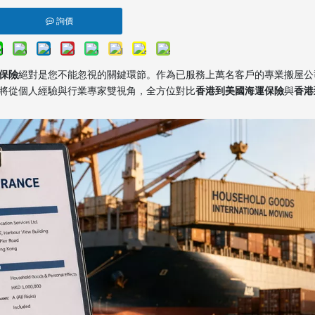
詢價
保險
絕對是您不能忽視的關鍵環節。作為已服務上萬名客戶的專業搬屋公
將從個人經驗與行業專家雙視角，全方位對比
香港到美國海運保險
與
香港