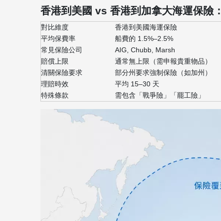
香港到美國 vs 香港到加拿大海運保險
對比維度
香港到美國海運保險
平均保費率
船費的 1.5%–2.5%
常見保險公司
AIG, Chubb, Marsh
賠償上限
通常無上限（需申報貴重物品）
清關保險要求
部分州要求強制保險（如加州）
理賠時效
平均 15–30 天
特殊條款
需包含「戰爭險」「罷工險」