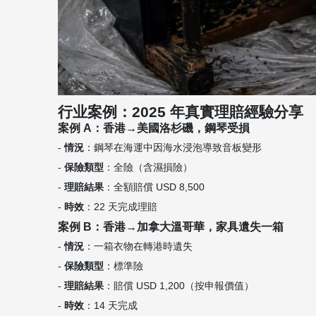
行业案例：2025 年真實理賠經驗分享
案例 A：香港→美國洛杉磯，鋼琴受損
-
情況
：鋼琴在海運中因海水浸泡導致音板變形
-
保險類型
：全險（含濕損險）
-
理賠結果
：全額賠償 USD 8,500
-
時效
：22 天完成理賠
案例 B：香港→加拿大溫哥華，家具遺失一箱
-
情況
：一箱衣物在轉港時遺失
-
保險類型
：標準險
-
理賠結果
：賠償 USD 1,200（按申報價值）
-
時效
：14 天完成