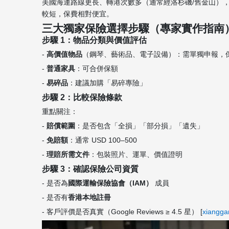
美國海運路線更長、轉港次數多（通常經洛杉磯/舊金山）
較短，保費相對便宜。
三大獨家保險選擇步驟（專家實作指南
步驟 1：物品分類與價值評估
-
高價值物品
（鋼琴、藝術品、電子設備）：需單獨申報，
-
普通家具
：可合併保額
-
易碎品
：建議加購「易碎專險」
步驟 2：比較保險條款
重點關注：
-
賠償範圍
：是否包含「全損」「部分損」「遺失」
-
免賠額
：通常 USD 100–500
-
理賠所需文件
：包裝照片、運單、價值證明
步驟 3：確認保險公司資質
- 是否為
國際運輸保險協會（IAM）
成員
- 是否有
香港本地註冊
- 客戶評價是否真實（Google Reviews ≥ 4.5 星） [
xiangga