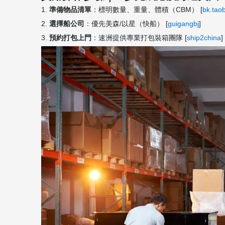
1.
準備物品清單
：標明數量、重量、體積（CBM） [
bk.tao
2.
選擇船公司
：優先美森/以星（快船） [
guigangbj
]
3.
預約打包上門
：速洲提供專業打包裝箱團隊 [
ship2china
]