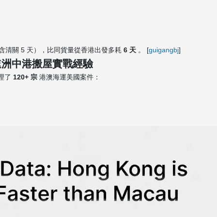
含清關 5 天），比同貨量從香港出發多耗
6 天
。 [
guigangbj
]
速洲中港搬屋實戰經驗
處理了
120+ 宗
港澳海運美國案件：