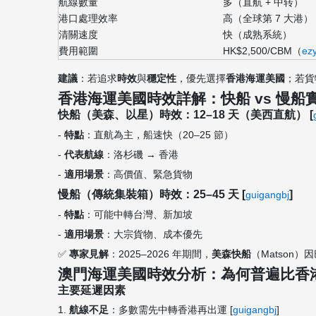
航線數量
多（直航 + 中转）
港口處理效率
高（全球第 7 大港）
清關速度
快（成熟系統）
費用範圍
HK$2,500/CBM（
ez
建議
：若追求
時效
與
穩定性
，優先選擇
香港海運美國
；若貨
香港海運美國時效詳解：快船 vs 慢船
快船（美森、以星）時效：12–18 天（美西直航） [
-
特點
：直航為主，船速快（20–25 節）
-
代表航線
：洛杉磯 → 香港
-
適用場景
：高價值、緊急貨物
慢船（傳統集裝箱）時效：25–45 天 [
]
guigangbj
-
特點
：可能中轉台灣、新加坡
-
適用場景
：大宗貨物、成本優先
✅
專家見解
：2025–2026 年期間，
美森快船
（Matson）
澳門海運美國時效分析：為何普遍比香港慢
主要延遲因素
1.
航線不足
：多數需先中轉香港再出運 [
guigangbj
]