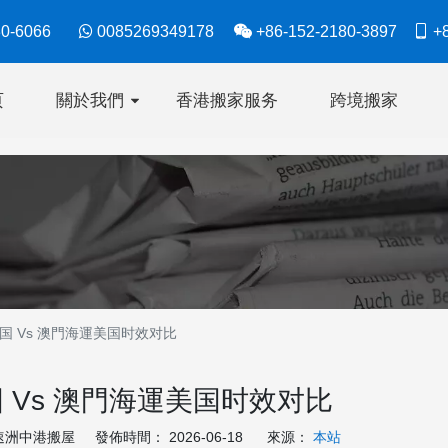
630-6066

0085269349178

+86-152-2180-3897

+8
页
關於我們
香港搬家服务
跨境搬家
国 Vs 澳門海運美国时效对比
 Vs 澳門海運美国时效对比
洲中港搬屋 發佈時間： 2026-06-18 來源：
本站