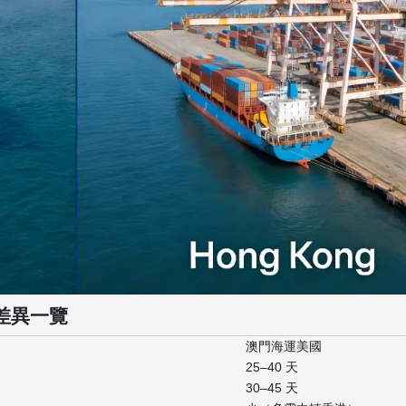
差異一覽
澳門海運美國
25–40 天
30–45 天