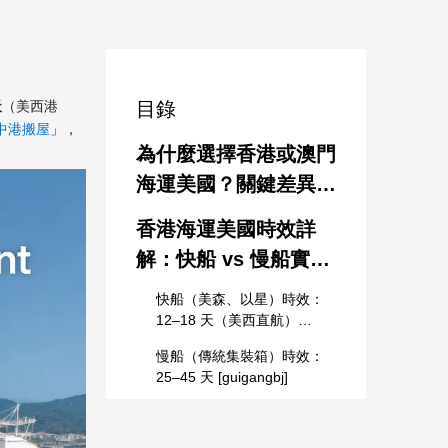
天
（美西港
目錄
中港搬屋
」，
為什麼選擇香港或澳門
海運美國？關鍵差異一
覽
香港海運美國時效詳
解：快船 vs 慢船實測
數據
快船（美森、以星）時效：
12–18 天（美西直航）
[guigangbj]
慢船（傳統集裝箱）時效：
25–45 天 [guigangbj]
澳門海運美國時效分