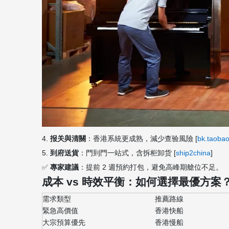
4.
报关與清關
：香港系統更成熟，減少查验風險 [
bk.taoba
5.
到府送貨
：門到門一站式，含拆柜卸货 [
ship2china
]
✅
專家建議
：提前 2 週預約打包，避免高峰期艙位不足。
成本 vs 時效平衡：如何選擇最優方案
需求類型
推薦路線
緊急高價值
香港快船
大宗預算優先
香港慢船