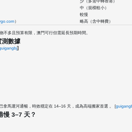
少（多需中轉香港）
中（規模較小）
較慢
ygo.com
）
略高（含中轉費）
物不多且預算有限，澳門可行但需延長預期時間。
實測數據
]
guigangbj
因巴拿馬運河通暢，時效穩定在 14–16 天，成為高端搬家首選 。 [
guigang
 3–7 天？