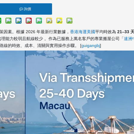
詢價
策因素。根據 2026 年最新行業數據，
香港海運美國
平均時效為
21–33 
處理能力較弱且航線較少 。作為已服務上萬名客戶的專業搬屋公司「
速洲
路線的時效、成本、清關與實用操作步驟。 [
guigangbj
]