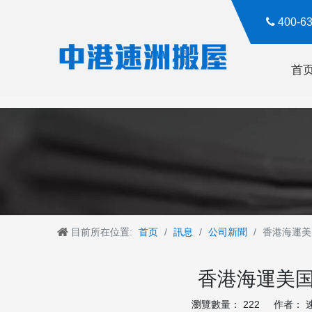

400-
首
目前所在位置:
首页
/
訊息
/
公司新聞
/
香港海運美
香港海運美国
瀏覽數量：
222
作者： 速