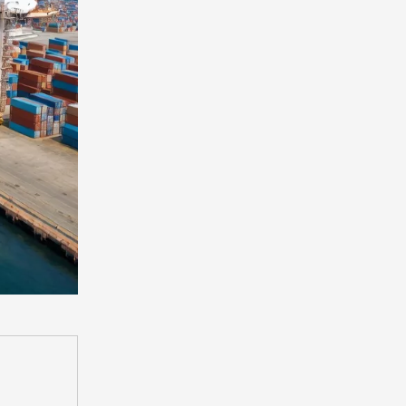
析：為何普遍比香港慢
3–7 天？
主要延遲因素
實測案例（2025 年）
新增深度小節｜2026
最新行業案例：速洲中
港搬屋實戰經驗
實用操作步驟｜5 步完
成港澳海運美國
成本 vs 時效平衡：如
何選擇最優方案？
常見誤區澄清
立即行動：獲取免費海
運報價！